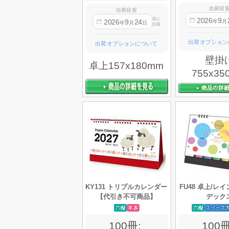
出荷目
出荷目安
2026
9
迄に
2026
9
24
年
月
年
月
日
出荷
出荷オプション
出荷オプションについて
壁掛
卓上157x180mm
755x35
KY131 トリプルカレンダー
FU48 卓上/レ
【代引き不可商品】
デック
100冊:
100冊