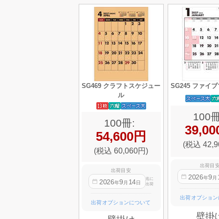
SG469 クラフトスケジュー
SG245 ファイ
ル
100冊
100冊:
39,0
54,600円
(税込 42,9
(税込 60,060円)
出荷目
出荷目安
2026
9
年
月
迄に
2026
9
14
年
月
日
出荷
出荷オプション
出荷オプションについて
壁掛