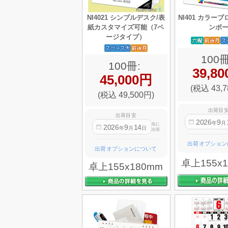
NI4021 シンプルデスク/表
NI401 カラー
紙カスタマイズ可能（7ペ
ンボ
ージタイプ）
100冊
100冊:
39,8
45,000円
(税込 43,7
(税込 49,500円)
出荷目
出荷目安
2026
9
年
月
迄に
2026
9
14
年
月
日
出荷
出荷オプション
出荷オプションについて
卓上155x
卓上155x180mm