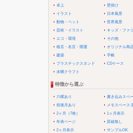
卓上
壁掛け
イラスト
日本風景
動物・ペット
世界風景
芸術・イラスト
キッズ・ファ
エコ・環境
その他
格言・名言・開運
オリジナル商
建築
手帳
プラスチックスタンド
CDケース
未晒クラフト
特徴から選ぶ
六曜あり
書き込みスペ
前後月あり
メモスペース:
2ヶ月（7枚）
1ヶ月表示
年表ページ
罫線無し
2ヶ月表示
サンプルOK