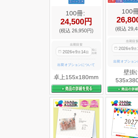
100冊
100冊:
26,8
24,500円
(税込 29,4
(税込 26,950円)
出荷目
出荷目安
2026
9
年
月
迄に
2026
9
14
年
月
日
出荷
出荷オプション
出荷オプションについて
壁掛
卓上155x180mm
535x38