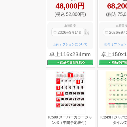
48,000円
68,2
(税込 52,800円)
(税込 75,0
出荷目安
出荷目
迄に
2026
9
14
2026
9
年
月
日
年
月
出荷
出荷オプションについて
出荷オプション
卓上116x234mm
卓上150x
IC500 スーパーカラージャ
IC249H ジャ
ンボ（年間予定表付）
タイル