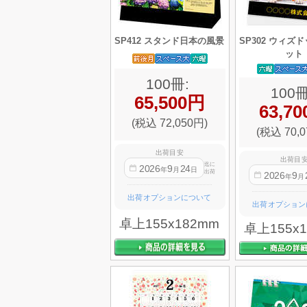
SP412 スタンド日本の風景
SP302 ウィズ
ット
100冊:
100冊
65,500円
63,7
(税込 72,050円)
(税込 70,0
出荷目安
出荷目
迄に
2026
9
24
年
月
日
出荷
2026
9
年
月
出荷オプションについて
出荷オプション
卓上155x182mm
卓上155x