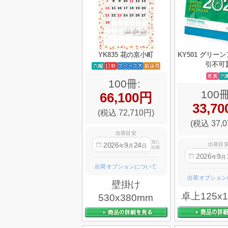
YK835 花の京小町
KY501 グリー
引不可
100冊:
100冊
66,100円
33,7
(税込 72,710円)
(税込 37,0
出荷目安
迄に
2026
9
24
出荷目
年
月
日
出荷
2026
9
年
月
出荷オプションについて
出荷オプション
壁掛け
卓上125x
530x380mm