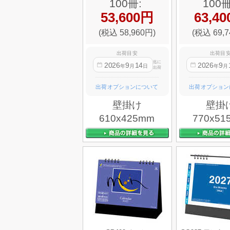
100冊:
100冊
53,600円
63,4
(税込 58,960円)
(税込 69,7
出荷目安
出荷目
迄に
2026
9
14
2026
9
年
月
日
年
月
出荷
出荷オプションについて
出荷オプション
壁掛け
壁掛
610x425mm
770x51