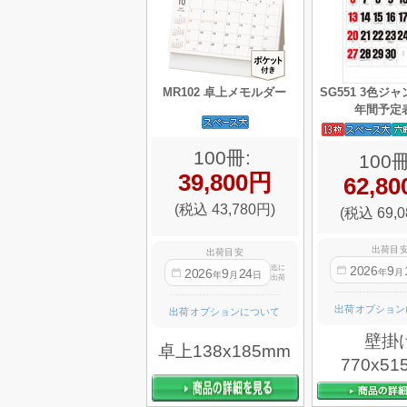
MR102 卓上メモルダー
SG551 3色
年間予定
100冊:
100冊
39,800円
62,8
(税込 43,780円)
(税込 69,0
出荷目
出荷目安
2026
9
迄に
2026
9
24
年
月
年
月
日
出荷
出荷オプション
出荷オプションについて
壁掛
卓上138x185mm
770x51