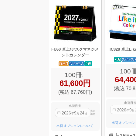
FU60 卓上/デスクマネジメ
IC828 卓上Like
ントカレンダー
100冊
100冊:
64,4
61,600円
(税込 70,8
(税込 67,760円)
出荷目
出荷目安
2026
9
年
月
迄に
2026
9
24
年
月
日
出荷
出荷オプション
出荷オプションについて
卓上155x