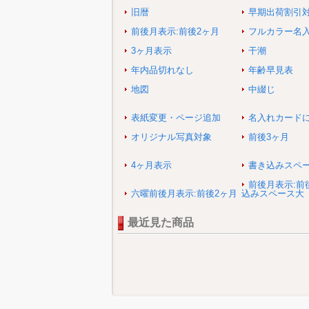
旧暦
早期出荷割引
前後月表示:前後2ヶ月
フルカラー名
3ヶ月表示
干潮
年内品切れなし
年齢早見表
地図
中綴じ
表紙変更・ページ追加
名入れカード
オリジナル写真対象
前後3ヶ月
4ヶ月表示
書き込みスペ
前後月表示:前
六曜前後月表示:前後2ヶ月
込みスペース大
最近見た商品