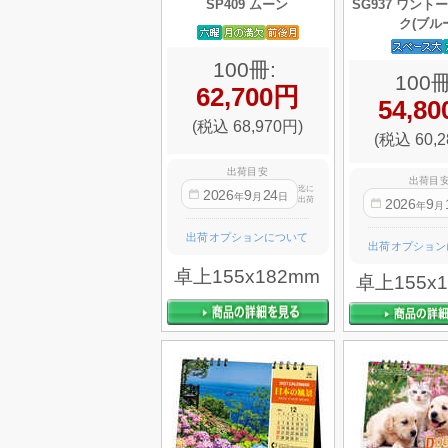
SP409 ムーン
SG937 ワント
ク(ブル
100冊:
100冊
62,700円
54,8
(税込 68,970円)
(税込 60,2
出荷目安
出荷目
迄に
2026
9
24
年
月
日
出荷
2026
9
年
月
出荷オプションについて
出荷オプション
卓上155x182mm
卓上155x