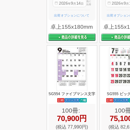
迄に
2026
9
14
2026
9
年
月
日
年
月
出荷
出荷オプションについて
出荷オプション
卓上155x180mm
卓上155x
SG554 ファイブマンス文字
SG555 ビ
100冊:
100冊
70,900円
75,1
(税込 77,990円)
(税込 82,6