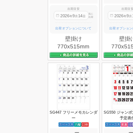
出荷目安
出荷目
迄に
2026
9
14
2026
9
年
月
日
年
月
出荷
出荷オプションについて
出荷オプション
壁掛け
壁掛
770x515mm
770x51
SG447 フリーメモカレンダ
SG550 ジャン
ー
予定表