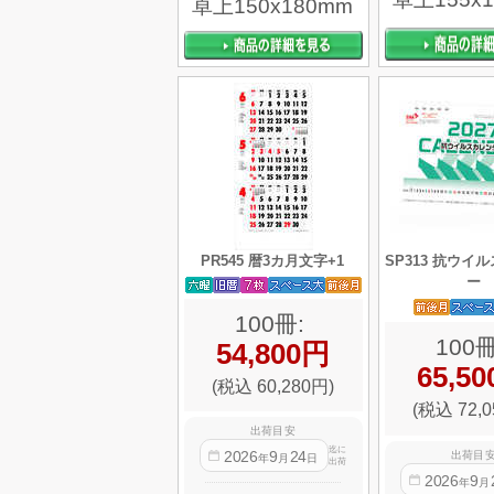
卓上150x180mm
PR545 暦3カ月文字+1
SP313 抗ウイ
ー
100冊:
100冊
54,800円
65,5
(税込 60,280円)
(税込 72,0
出荷目安
迄に
2026
9
24
出荷目
年
月
日
出荷
2026
9
年
月