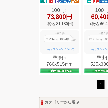
100冊:
100冊
73,800円
60,4
(税込 81,180円)
(税込 66,4
出荷目安
出荷目
迄に
2026
9
24
2026
9
年
月
日
年
月
出荷
出荷オプションについて
出荷オプション
壁掛け
壁掛
760x515mm
525x38
1
カテゴリーから選ぶ