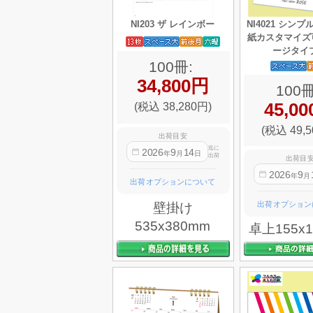
NI203 ザ レインボー
NI4021 シン
紙カスタマイズ
ージタイ
100冊:
34,800円
100冊
(税込 38,280円)
45,0
(税込 49,5
出荷目安
迄に
2026
9
14
年
月
日
出荷
出荷目
2026
9
年
月
出荷オプションについて
出荷オプション
壁掛け
535x380mm
卓上155x