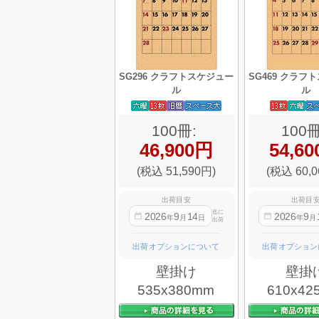
SG296 クラフトスケジュー
SG469 クラフ
ル
ル
100冊:
100冊
46,900円
54,6
(税込 51,590円)
(税込 60,0
出荷目安
出荷目
迄に
2026
9
14
2026
9
年
月
日
年
月
出荷
出荷オプションについて
出荷オプション
壁掛け
壁掛
535x380mm
610x42