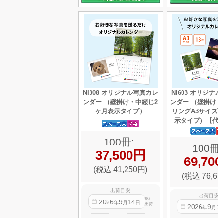
NI308 オリジナル写真カレ
NI603 オリジ
ンダー （壁掛け・中綴じ2
ンダー （壁掛け
ヶ月表示タイプ）
リングA3サイズ
示タイプ）【
100冊:
100冊
37,500円
69,7
(税込 41,250円)
(税込 76,6
出荷目安
出荷目
迄に
2026
9
14
年
月
日
出荷
2026
9
年
月