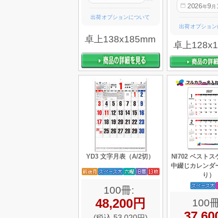
2026
9
年
月
出荷オプションについて
出荷オプション
卓上138x185mm
卓上128x
YD3 文字月表（A/2切）
NI702 ベスト
中綴じカレンダ
り）
100冊:
48,200円
100冊
37,6
(税込 53,020円)