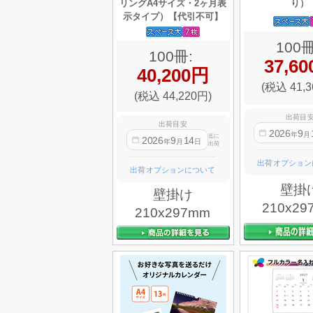
リングA4サイズ・2ヶ月表
り）
示タイプ）【代引不可】
100冊
100冊:
37,6
40,200円
(税込 41,3
(税込 44,220円)
出荷目
出荷目安
2026
9
年
月
迄に
2026
9
14
年
月
日
出荷
出荷オプション
出荷オプションについて
壁掛
壁掛け
210x29
210x297mm