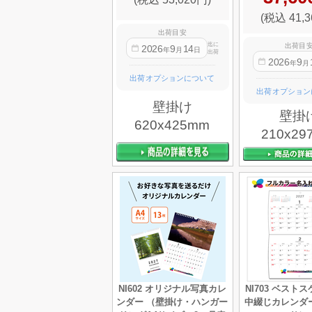
(税込 41,3
出荷目安
迄に
出荷目
2026
9
14
年
月
日
出荷
2026
9
年
月
出荷オプションについて
出荷オプション
壁掛け
壁掛
620x425mm
210x29
NI602 オリジナル写真カレ
NI703 ベスト
ンダー （壁掛け・ハンガー
中綴じカレンダ