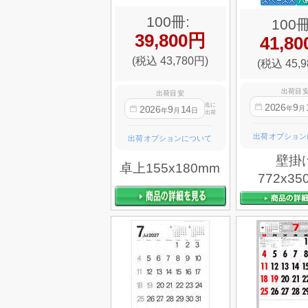
100冊:
100冊
39,800円
41,8
(税込 43,780円)
(税込 45,9
出荷目
出荷目安
2026
9
迄に
2026
9
14
年
月
年
月
日
出荷
出荷オプション
出荷オプションについて
壁掛
卓上155x180mm
772x35