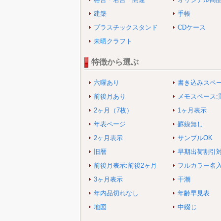
建築
手帳
プラスチックスタンド
CDケース
未晒クラフト
特徴から選ぶ
六曜あり
書き込みスペ
前後月あり
メモスペース:
2ヶ月（7枚）
1ヶ月表示
年表ページ
罫線無し
2ヶ月表示
サンプルOK
旧暦
早期出荷割引
前後月表示:前後2ヶ月
フルカラー名
3ヶ月表示
干潮
年内品切れなし
年齢早見表
地図
中綴じ