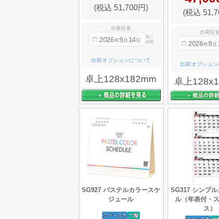
(税込 51,700円)
(税込 51,7
出荷目安
出荷目
迄に
2026
9
14
年
月
日
2026
9
出荷
年
月
出荷オプションについて
出荷オプション
卓上128x182mm
卓上128x
SG927 パステルカラースケ
SG317 シンプ
ジュール
ル（年表付・
ス）