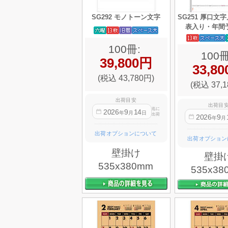
SG292 モノトーン文字
SG251 厚口文
表入り・年間
100冊:
100冊
39,800円
33,8
(税込 43,780円)
(税込 37,1
出荷目安
出荷目
迄に
2026
9
14
年
月
日
出荷
2026
9
年
月
出荷オプションについて
出荷オプション
壁掛け
壁掛
535x380mm
535x38