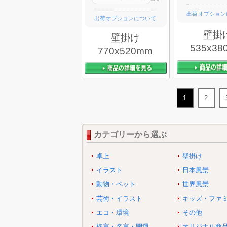
出荷オプション
出荷オプションについて
壁掛
壁掛け
535x38
770x520mm
1
2
カテゴリーから選ぶ
卓上
壁掛け
イラスト
日本風景
動物・ペット
世界風景
芸術・イラスト
キッズ・ファ
エコ・環境
その他
格言・名言・開運
オリジナル商