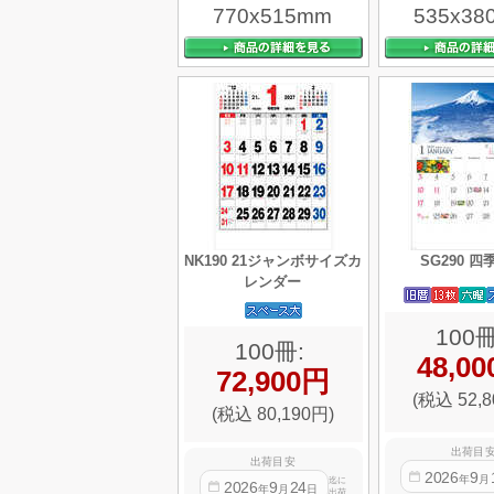
770x515mm
535x38
NK190 21ジャンボサイズカ
SG290 
レンダー
100冊
100冊:
48,0
72,900円
(税込 52,8
(税込 80,190円)
出荷目
出荷目安
2026
9
年
月
迄に
2026
9
24
年
月
日
出荷