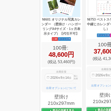
NI601 オリジナル写真カレ
NI753 ベスト
ンダー （壁掛け・ハンガー
中綴じカレンダ
リングA4サイズ・1ヶ月表
し）
示タイプ）【代引不可】
100冊
100冊:
37,6
48,600円
(税込 41,3
(税込 53,460円)
出荷目
出荷目安
2026
9
年
月
迄に
2026
9
14
年
月
日
出荷
出荷オプション
出荷オプションについて
壁掛
壁掛け
210x29
210x297mm