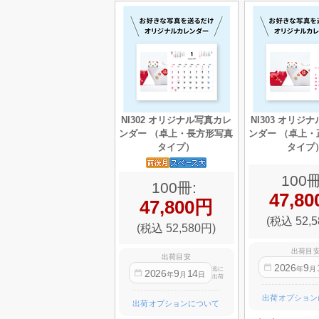
NI302 オリジナル写真カレ
NI303 オリジ
ンダー （卓上・長方形写真
ンダー （卓上・
タイプ）
タイプ
100冊
100冊:
47,8
47,800円
(税込 52,5
(税込 52,580円)
出荷目
出荷目安
2026
9
年
月
迄に
2026
9
14
年
月
日
出荷
出荷オプション
出荷オプションについて