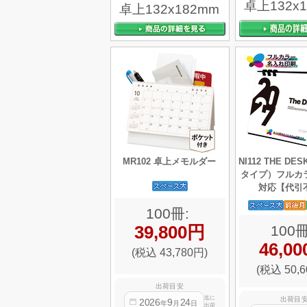
卓上132x
卓上132x182mm
MR102 卓上メモルダー
NI112 THE D
タイプ）フルカ
対応【代引
100冊:
39,800円
100冊
46,0
(税込 43,780円)
(税込 50,6
出荷目安
迄に
出荷目
2026
9
24
年
月
日
出荷