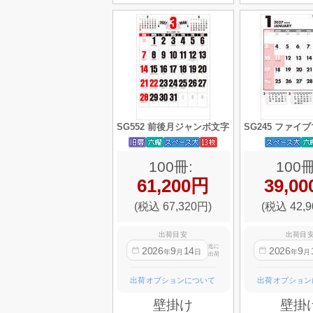
SG552 前後月ジャンボ文字
SG245 ファイ
100冊:
100冊
61,200円
39,0
(税込 67,320円)
(税込 42,9
出荷目安
出荷目
迄に
2026
9
14
2026
9
年
月
日
年
月
出荷
出荷オプションについて
出荷オプション
壁掛け
壁掛