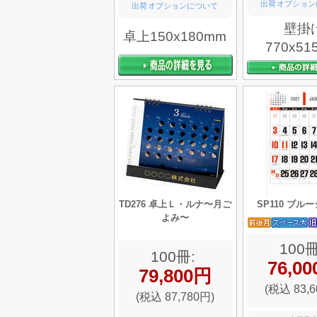
出荷オプション
出荷オプションについて
壁掛
卓上150x180mm
770x51
TD276 卓上Ｌ・ルナ〜月ご
SP110 ブル
よみ〜
100冊
100冊:
76,0
79,800円
(税込 83,6
(税込 87,780円)