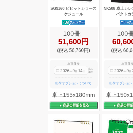
SG9360 ビビットカラース
NK508 卓上カ
ケジュール
パクトカ
100冊:
100冊
51,600円
60,6
(税込 56,760円)
(税込 66,6
出荷目安
出荷目
迄に
2026
9
14
2026
9
年
月
日
年
月
出荷
出荷オプションについて
出荷オプション
卓上155x180mm
卓上150x