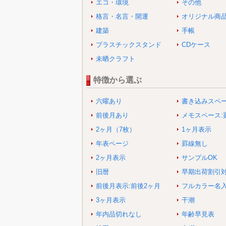
エコ・環境
その他
格言・名言・開運
オリジナル商
建築
手帳
プラスチックスタンド
CDケース
未晒クラフト
特徴から選ぶ
六曜あり
書き込みスペ
前後月あり
メモスペース:
2ヶ月（7枚）
1ヶ月表示
年表ページ
罫線無し
2ヶ月表示
サンプルOK
旧暦
早期出荷割引
前後月表示:前後2ヶ月
フルカラー名
3ヶ月表示
干潮
年内品切れなし
年齢早見表