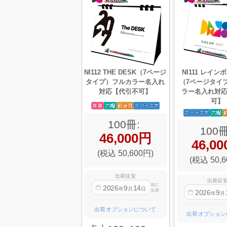
NI112 THE DESK（7ページ
NI111 レイ
タイプ）フルカラー名入れ
（7ページタイ
対応【代引不可】
ラー名入れ対
可】
100冊:
100冊
46,000円
46,0
(税込 50,600円)
(税込 50,6
出荷目安
出荷目
迄に
2026
9
14
年
月
日
出荷
2026
9
年
月
出荷オプションについて
出荷オプション