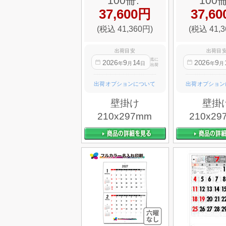
100冊:
100冊
37,600円
37,6
(税込 41,360円)
(税込 41,3
出荷目安
出荷目
迄に
2026
9
14
2026
9
年
月
日
年
月
出荷
出荷オプションについて
出荷オプション
壁掛け
壁掛
210x297mm
210x29