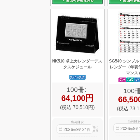
NK510 卓上カレンダーデス
SG549 シンプ
クスケジュール
レンダー（年表
マンス
100冊:
100冊
64,100円
66,5
(税込 70,510円)
(税込 73,1
出荷目
出荷目安
2026
9
迄に
2026
9
24
年
月
年
月
日
出荷