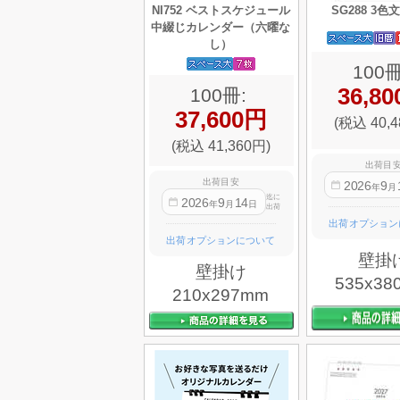
NI752 ベストスケジュール
SG288 3
中綴じカレンダー（六曜な
し）
100冊
36,8
100冊:
37,600円
(税込 40,4
(税込 41,360円)
出荷目
出荷目安
2026
9
年
月
迄に
2026
9
14
年
月
日
出荷
出荷オプション
出荷オプションについて
壁掛
壁掛け
535x38
210x297mm