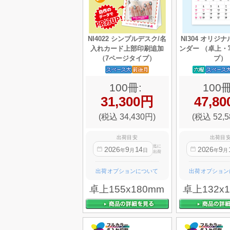
NI4022 シンプルデスク/名
NI304 オリジ
入れカード上部印刷追加
ンダー （卓上・
（7ページタイプ）
プ）
100冊:
100冊
31,300円
47,8
(税込 34,430円)
(税込 52,5
出荷目安
出荷目
迄に
2026
9
14
2026
9
年
月
日
年
月
出荷
出荷オプションについて
出荷オプション
卓上155x180mm
卓上132x