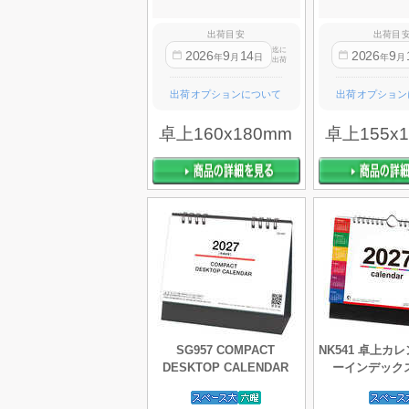
出荷目安
出荷目
迄に
2026
9
14
2026
9
年
月
日
年
月
出荷
出荷オプションについて
出荷オプション
卓上160x180mm
卓上155x
SG957 COMPACT
NK541 卓上カ
DESKTOP CALENDAR
ーインデック