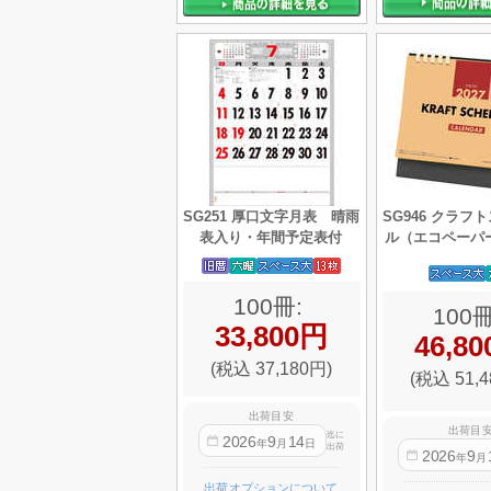
SG251 厚口文字月表 晴雨
SG946 クラフ
表入り・年間予定表付
ル（エコペーパ
100冊:
100冊
33,800円
46,8
(税込 37,180円)
(税込 51,4
出荷目安
出荷目
迄に
2026
9
14
年
月
日
出荷
2026
9
年
月
出荷オプションについて