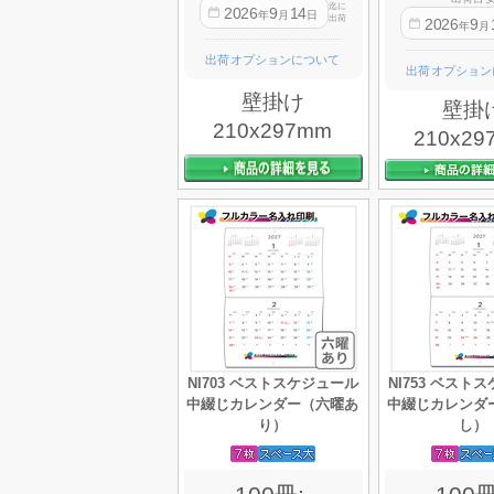
迄に
2026
9
14
年
月
日
出荷
2026
9
年
月
出荷オプションについて
出荷オプション
壁掛け
壁掛
210x297mm
210x29
NI703 ベストスケジュール
NI753 ベスト
中綴じカレンダー（六曜あ
中綴じカレンダ
り）
し）