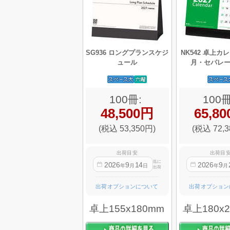
SG936 ロングプランスケジ
NK542 卓上カ
ュール
月・セパレ
100冊:
100冊
48,500円
65,8
(税込 53,350円)
(税込 72,3
出荷目安
出荷目
迄に
2026
9
14
2026
9
年
月
日
年
月
出荷
出荷オプションについて
出荷オプション
卓上155x180mm
卓上180x