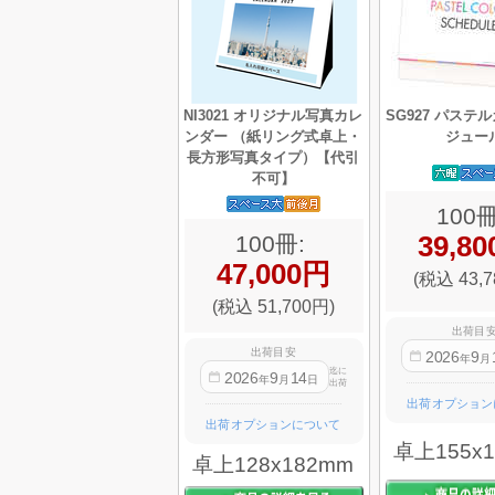
NI3021 オリジナル写真カレ
SG927 パステ
ンダー （紙リング式卓上・
ジュー
長方形写真タイプ）【代引
不可】
100冊
39,8
100冊:
47,000円
(税込 43,7
(税込 51,700円)
出荷目
出荷目安
2026
9
年
月
迄に
2026
9
14
年
月
日
出荷
出荷オプション
出荷オプションについて
卓上155x
卓上128x182mm