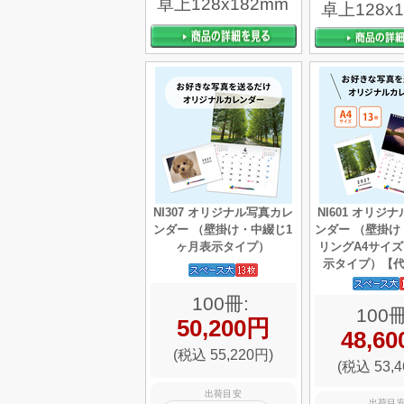
卓上128x182mm
卓上128x
NI307 オリジナル写真カレ
NI601 オリジ
ンダー （壁掛け・中綴じ1
ンダー （壁掛け
ヶ月表示タイプ）
リングA4サイズ
示タイプ）【
100冊:
100冊
50,200円
48,6
(税込 55,220円)
(税込 53,4
出荷目安
出荷目