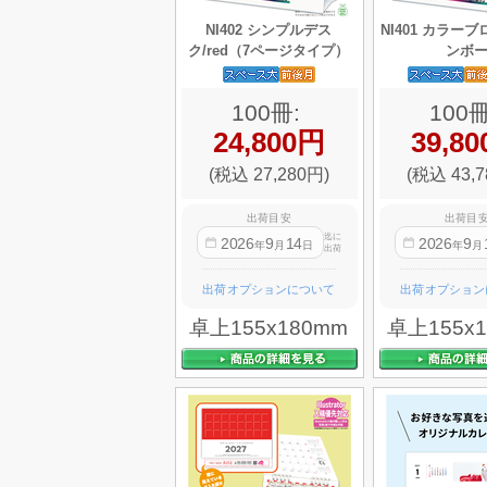
NI402 シンプルデス
NI401 カラー
ク/red（7ページタイプ）
ンボ
100冊:
100冊
24,800円
39,8
(税込 27,280円)
(税込 43,7
出荷目安
出荷目
迄に
2026
9
14
2026
9
年
月
日
年
月
出荷
出荷オプションについて
出荷オプション
卓上155x180mm
卓上155x