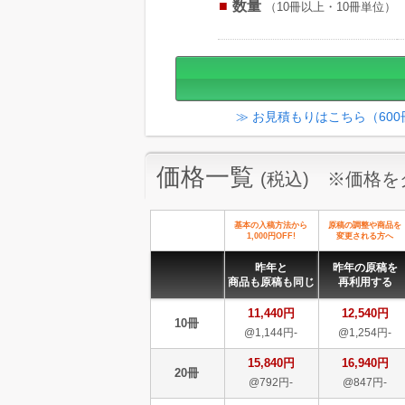
数量
（10冊以上・10冊単位）
≫ お見積もりはこちら（60
価格一覧
(税込) ※価格
基本の入稿方法から
原稿の調整や商品を
1,000円OFF!
変更される方へ
昨年と
昨年の原稿を
商品も原稿も同じ
再利用する
11,440円
12,540円
10冊
@1,144円-
@1,254円-
15,840円
16,940円
20冊
@792円-
@847円-