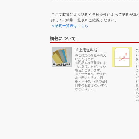
ご注文時期により納期や各種条件によって納期が異
詳しくは納期一覧表をご確認ください。
≫納期一覧表はこちら
梱包について：
卓上用無料袋
※ご指定の個数を購入
※
いただけます。
購
※商品や在庫状況によ
す
りお選びいただけない
※
場合がございます。
に
※ご注文商品・数量に
だ
より配送方法は、同
ざ
梱・別梱包・別配送(同
※
日中のお届け)のいずれ
量
かとなります。
は
包
の
か