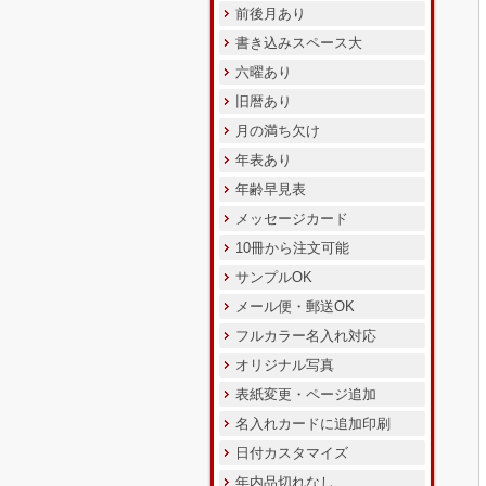
前後月あり
書き込みスペース大
六曜あり
旧暦あり
月の満ち欠け
年表あり
年齢早見表
メッセージカード
10冊から注文可能
サンプルOK
メール便・郵送OK
フルカラー名入れ対応
オリジナル写真
表紙変更・ページ追加
名入れカードに追加印刷
日付カスタマイズ
年内品切れなし