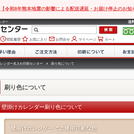
【令和8年熊本地震の影響による配送遅延・お届け停止のお知
送
レンダー
閲覧履歴
お気に入り
お問合せ
マイページ
カート
レンダー名入れ印刷センター
刷り色について
刷り色について
壁掛けカレンダー刷り色について