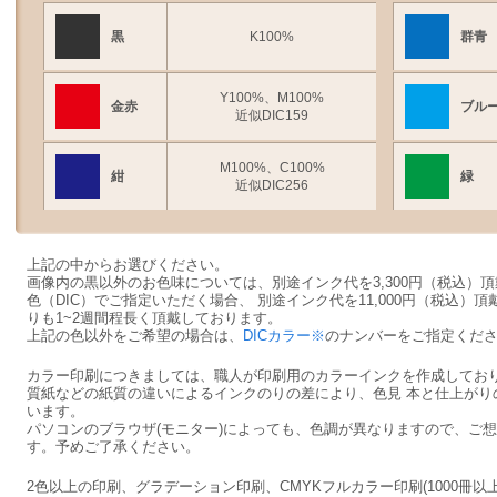
黒
K100%
群青
Y100%、M100%
金赤
ブル
近似DIC159
M100%、C100%
紺
緑
近似DIC256
上記の中からお選びください。
画像内の黒以外のお色味については、別途インク代を3,300円（税込）
色（DIC）でご指定いただく場合、 別途インク代を11,000円（税込
りも1~2週間程長く頂戴しております。
上記の色以外をご希望の場合は、
DICカラー※
のナンバーをご指定くだ
カラー印刷につきましては、職人が印刷用のカラーインクを作成してお
質紙などの紙質の違いによるインクのりの差により、色見 本と仕上がり
います。
パソコンのブラウザ(モニター)によっても、色調が異なりますので、ご
す。予めご了承ください。
2色以上の印刷、グラデーション印刷、CMYKフルカラー印刷(1000冊