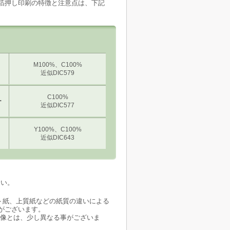
箔押し印刷の特徴と注意点は、下記
M100%、C100%
近似DIC579
C100%
ー
近似DIC577
Y100%、C100%
近似DIC643
さい。
ト紙、上質紙などの紙質の違いによる
がございます。
想像とは、少し異なる事がございま