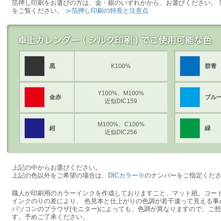
箔押し印刷をお選びの方は、金・銀のいずれかから、お選びください。 
をご覧ください。
≫箔押し印刷の特長と注意点
黒
K100%
群青
Y100%、M100%
金赤
ブル
近似DIC159
M100%、C100%
紺
緑
近似DIC256
上記の中からお選びください。
上記の色以外をご希望の場合は、
DICカラー※
のナンバーをご指定くだ
職人が印刷用のカラーインクを作成しておりますこと、マット紙、コー
インクのりの差により、 色見本と仕上がりの色調が若干違って見える事
パソコンのブラウザ(モニター)によっても、色調が異なりますので、ご
す。予めご了承ください。