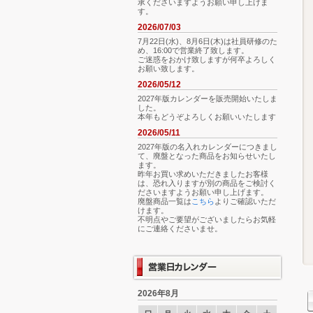
承くださいますようお願い申し上げま
す。
2026/07/03
7月22日(水)、8月6日(木)は社員研修のた
め、16:00で営業終了致します。
ご迷惑をおかけ致しますが何卒よろしく
お願い致します。
2026/05/12
2027年版カレンダーを販売開始いたしま
した。
本年もどうぞよろしくお願いいたします
2026/05/11
2027年版の名入れカレンダーにつきまし
て、廃盤となった商品をお知らせいたし
ます。
昨年お買い求めいただきましたお客様
は、恐れ入りますが別の商品をご検討く
ださいますようお願い申し上げます。
廃盤商品一覧は
こちら
よりご確認いただ
けます。
不明点やご要望がございましたらお気軽
にご連絡くださいませ。
2026年8月