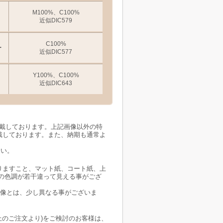
M100%、C100%
近似DIC579
C100%
ー
近似DIC577
Y100%、C100%
近似DIC643
頂戴しております。上記画像以外の特
）頂戴しております。また、納期も通常よ
さい。
りますこと、マット紙、コート紙、上
の色調が若干違って見える事がござ
想像とは、少し異なる事がございま
以上のご注文より)をご検討のお客様は、