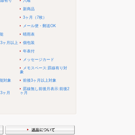
罫線有り
六曜
新商品
3ヶ月（7枚）
メール便・郵送OK
能
晴雨表
後3ヶ月以上
個包装
年表付
メッセージカード
メモスペース:罫線有り対
象
可能対象
前後3ヶ月以上対象
罫線無し前後月表示:前後2
3ヶ月
ヶ月