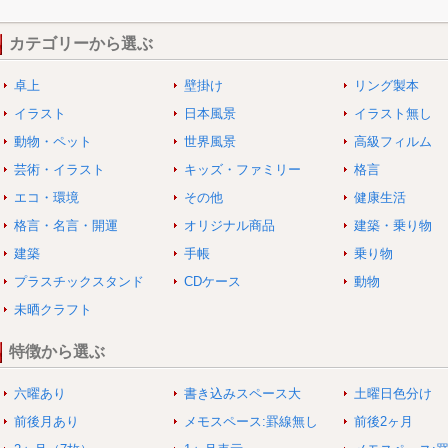
カテゴリーから選ぶ
卓上
壁掛け
リング製本
イラスト
日本風景
イラスト無し
動物・ペット
世界風景
高級フィルム
芸術・イラスト
キッズ・ファミリー
格言
エコ・環境
その他
健康生活
格言・名言・開運
オリジナル商品
建築・乗り物
建築
手帳
乗り物
プラスチックスタンド
CDケース
動物
未晒クラフト
特徴から選ぶ
六曜あり
書き込みスペース大
土曜日色分け
前後月あり
メモスペース:罫線無し
前後2ヶ月