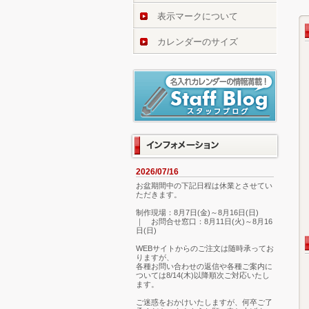
表示マークについて
カレンダーのサイズ
2026/07/16
お盆期間中の下記日程は休業とさせてい
ただきます。
制作現場：8月7日(金)～8月16日(日)
｜ お問合せ窓口：8月11日(火)～8月16
日(日)
WEBサイトからのご注文は随時承ってお
りますが、
各種お問い合わせの返信や各種ご案内に
ついては8/14(木)以降順次ご対応いたし
ます。
ご迷惑をおかけいたしますが、何卒ご了