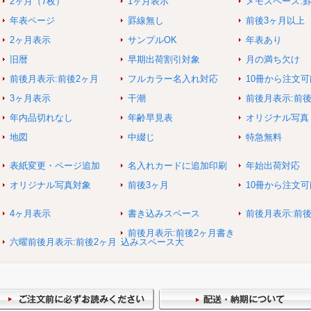
2ヶ月（7枚）
1ヶ月表示
メモスペース:
年表ページ
罫線無し
前後3ヶ月以上
2ヶ月表示
サンプルOK
年表あり
旧暦
早期出荷割引対象
月の満ち欠け
前後月表示:前後2ヶ月
フルカラー名入れ対応
10冊から注文可
3ヶ月表示
干潮
前後月表示:前
年内品切れなし
年齢早見表
オリジナル写真
地図
中綴じ
特急無料
表紙変更・ページ追加
名入れカードに追加印刷
年始出荷対応
オリジナル写真対象
前後3ヶ月
10冊から注文
4ヶ月表示
書き込みスペース
前後月表示:前後
前後月表示:前後2ヶ月書き
六曜前後月表示:前後2ヶ月
込みスペース大