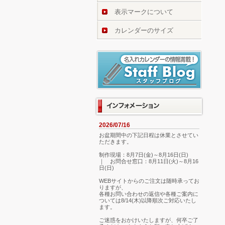
表示マークについて
カレンダーのサイズ
2026/07/16
お盆期間中の下記日程は休業とさせてい
ただきます。
制作現場：8月7日(金)～8月16日(日)
｜ お問合せ窓口：8月11日(火)～8月16
日(日)
WEBサイトからのご注文は随時承ってお
りますが、
各種お問い合わせの返信や各種ご案内に
ついては8/14(木)以降順次ご対応いたし
ます。
ご迷惑をおかけいたしますが、何卒ご了