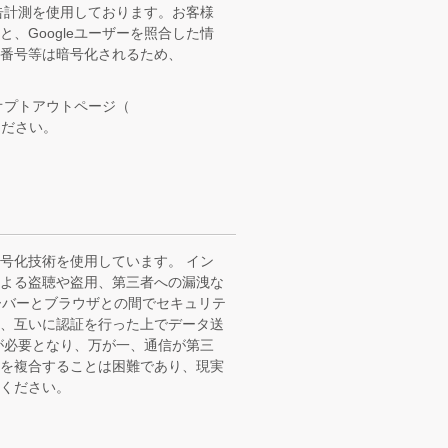
広告計測を使用しております。お客様
、Googleユーザーを照合した情
番号等は暗号化されるため、
オプトアウトページ（
ください。
号化技術を使用しています。 イン
による盗聴や盗用、第三者への漏洩な
ーバーとブラウザとの間でセキュリテ
い、互いに認証を行った上でデータ送
が必要となり、万が一、通信が第三
報を複合することは困難であり、現実
ください。