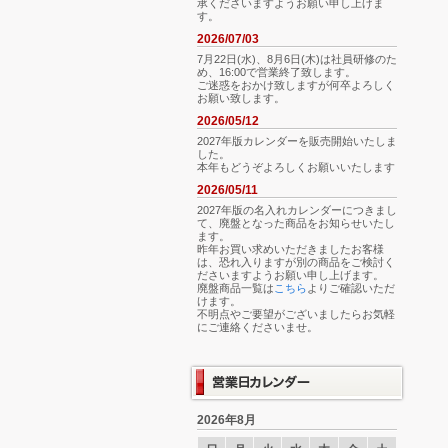
承くださいますようお願い申し上げま
す。
2026/07/03
7月22日(水)、8月6日(木)は社員研修のた
め、16:00で営業終了致します。
ご迷惑をおかけ致しますが何卒よろしく
お願い致します。
2026/05/12
2027年版カレンダーを販売開始いたしま
した。
本年もどうぞよろしくお願いいたします
2026/05/11
2027年版の名入れカレンダーにつきまし
て、廃盤となった商品をお知らせいたし
ます。
昨年お買い求めいただきましたお客様
は、恐れ入りますが別の商品をご検討く
ださいますようお願い申し上げます。
廃盤商品一覧は
こちら
よりご確認いただ
けます。
不明点やご要望がございましたらお気軽
にご連絡くださいませ。
2026年8月