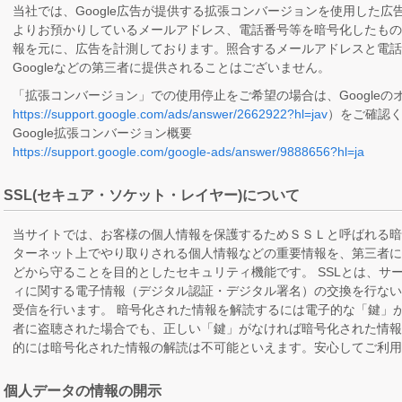
当社では、Google広告が提供する拡張コンバージョンを使用した
よりお預かりしているメールアドレス、電話番号等を暗号化したものと
報を元に、広告を計測しております。照合するメールアドレスと電話
Googleなどの第三者に提供されることはございません。
「拡張コンバージョン」での使用停止をご希望の場合は、Googleの
https://support.google.com/ads/answer/2662922?hl=jav
）をご確認
Google拡張コンバージョン概要
https://support.google.com/google-ads/answer/9888656?hl=ja
SSL(セキュア・ソケット・レイヤー)について
当サイトでは、お客様の個人情報を保護するためＳＳＬと呼ばれる暗
ターネット上でやり取りされる個人情報などの重要情報を、第三者
どから守ることを目的としたセキュリティ機能です。 SSLとは、サ
ィに関する電子情報（デジタル認証・デジタル署名）の交換を行な
受信を行います。 暗号化された情報を解読するには電子的な「鍵」
者に盗聴された場合でも、正しい「鍵」がなければ暗号化された情
的には暗号化された情報の解読は不可能といえます。安心してご利用
個人データの情報の開示