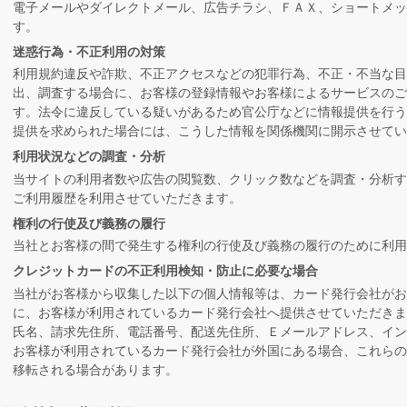
電子メールやダイレクトメール、広告チラシ、ＦＡＸ、ショートメッ
す。
迷惑行為・不正利用の対策
利用規約違反や詐欺、不正アクセスなどの犯罪行為、不正・不当な目
出、調査する場合に、お客様の登録情報やお客様によるサービスの
す。法令に違反している疑いがあるため官公庁などに情報提供を行
提供を求められた場合には、こうした情報を関係機関に開示させてい
利用状況などの調査・分析
当サイトの利用者数や広告の閲覧数、クリック数などを調査・分析
ご利用履歴を利用させていただきます。
権利の行使及び義務の履行
当社とお客様の間で発生する権利の行使及び義務の履行のために利用
クレジットカードの不正利用検知・防止に必要な場合
当社がお客様から収集した以下の個人情報等は、カード発行会社がお
に、お客様が利用されているカード発行会社へ提供させていただきま
氏名、請求先住所、電話番号、配送先住所、Ｅメールアドレス、イ
お客様が利用されているカード発行会社が外国にある場合、これら
移転される場合があります。