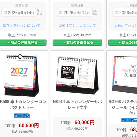
出荷目安
出荷目安
出荷目
迄に
迄に
2026
9
14
2026
9
14
2026
9
年
月
日
年
月
日
年
出荷
出荷
出荷オプションについて
出荷オプションについて
出荷オプショ
卓上155x180mm
卓上155x180mm
卓上155x1
NK508 卓上カレンダーコン
NK514 卓上カレンダーセパ
SG958 パス
パクトカラー
レート文字
ジュール（イ
付）
60,000円
100冊:
60,600円
100冊:
68
(税込 66,000円)
100冊:
(税込 66,660円)
(税込 75,2