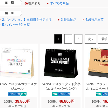
1
2
3
次 ›
最後
SG927 パステルカラースケ
SG951 デスクスタンド文字
SG946 クラ
ジュール
（エコペーパーリング）
ル（エコペーパ
39,800円
46,800円
46
100冊:
100冊:
100冊:
(税込 43,780円)
(税込 51,480円)
(税込 51,4