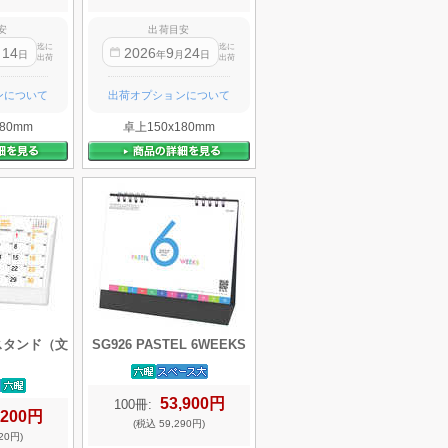
安
出荷目安
迄に
迄に
14
2026
9
24
月
日
年
月
日
出荷
出荷
ンについて
出荷オプションについて
80mm
卓上150x180mm
チスタンド（文
SG926 PASTEL 6WEEKS
53,900円
100冊:
,200円
(税込 59,290円)
20円)