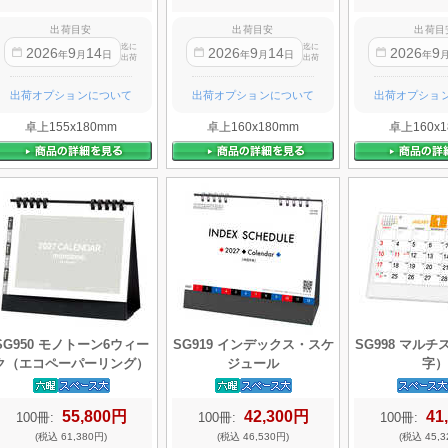
出荷目安
出荷目安
出荷目
迄に
迄に
2026
9
14
2026
9
14
2026
9
年
月
日
年
月
日
年
出荷
出荷
出荷オプションについて
出荷オプションについて
出荷オプショ
卓上155x180mm
卓上160x180mm
卓上160x1
SG950 モノトーン6ウィー
SG919 インデックス・スケ
SG998 マル
ク（エコペーパーリング）
ジュール
字）
55,800円
42,300円
41
100冊:
100冊:
100冊:
(税込 61,380円)
(税込 46,530円)
(税込 45,3