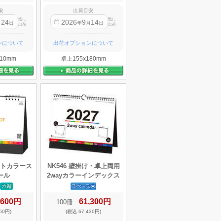
安
出荷目安
迄に
迄に
24
2026
9
14
月
日
年
月
日
出荷
出荷
ンについて
出荷オプションについて
10mm
卓上155x180mm
ビットカラース
NK546 壁掛け・卓上両用
ール
2wayカラーインデックス
,600円
61,300円
100冊:
60円)
(税込 67,430円)