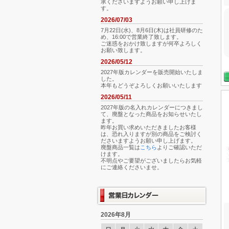
承くださいますようお願い申し上げま
す。
2026/07/03
7月22日(水)、8月6日(木)は社員研修のた
め、16:00で営業終了致します。
ご迷惑をおかけ致しますが何卒よろしく
お願い致します。
2026/05/12
2027年版カレンダーを販売開始いたしま
した。
本年もどうぞよろしくお願いいたします
2026/05/11
2027年版の名入れカレンダーにつきまし
て、廃盤となった商品をお知らせいたし
ます。
昨年お買い求めいただきましたお客様
は、恐れ入りますが別の商品をご検討く
ださいますようお願い申し上げます。
廃盤商品一覧は
こちら
よりご確認いただ
けます。
不明点やご要望がございましたらお気軽
にご連絡くださいませ。
2026年8月