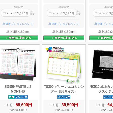
出荷目安
出荷目安
出荷目
迄に
迄に
2026
9
14
2026
9
14
2026
9
年
月
日
年
月
日
年
出荷
出荷
出荷オプションについて
出荷オプションについて
出荷オプショ
卓上155x180mm
卓上155x180mm
卓上180x2
SG959 PASTEL 2
TS300 グリーンエコカレン
NK510 卓上
MONTHS
ダー（B6サイズ）
クスケジ
59,600円
39,500円
64
100冊:
100冊:
100冊:
(税込 65,560円)
(税込 43,450円)
(税込 70,5