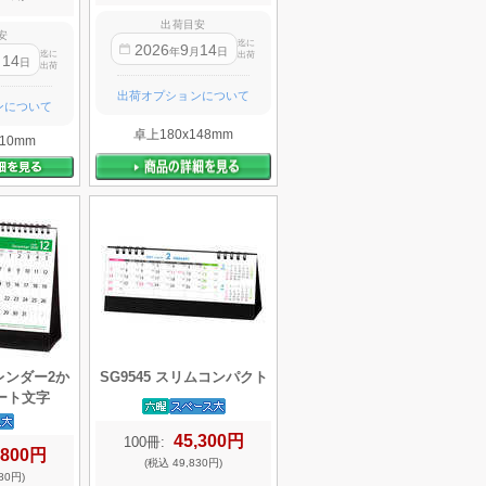
出荷目安
安
迄に
2026
9
14
年
月
日
迄に
出荷
14
月
日
出荷
出荷オプションについて
ンについて
卓上180x148mm
10mm
カレンダー2か
SG9545 スリムコンパクト
ート文字
45,300円
100冊:
,800円
(税込 49,830円)
80円)