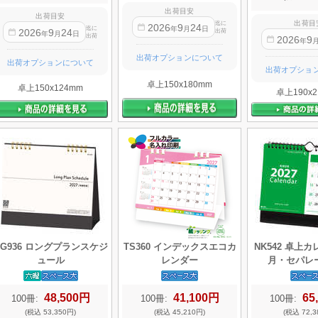
出荷目安
出荷目安
出荷目
迄に
2026
9
24
年
月
日
迄に
2026
9
24
出荷
年
月
日
出荷
2026
9
年
出荷オプションについて
出荷オプションについて
出荷オプショ
卓上150x180mm
卓上150x124mm
卓上190x2
SG936 ロングプランスケジ
TS360 インデックスエコカ
NK542 卓上
ュール
レンダー
月・セパレ
48,500円
41,100円
65
100冊:
100冊:
100冊:
(税込 53,350円)
(税込 45,210円)
(税込 72,3