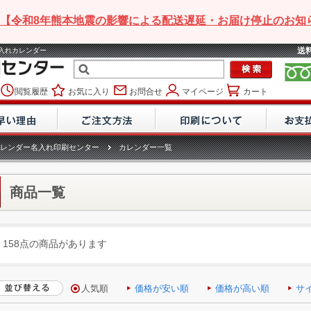
【令和8年熊本地震の影響による配送遅延・お届け停止のお知
送
名入れカレンダー
閲覧履歴
お気に入り
お問合せ
マイページ
カート
レンダー名入れ印刷センター
カレンダー一覧
商品一覧
158点の商品があります
人気順
価格が安い順
価格が高い順
サ