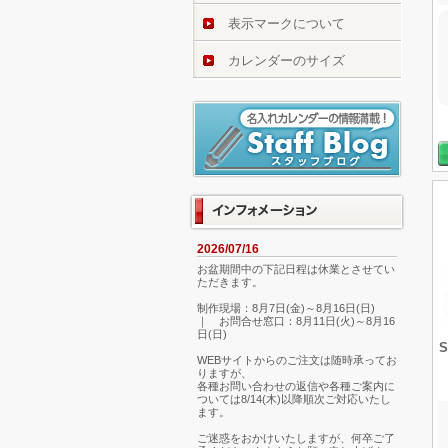
表示マークについて
カレンダーのサイズ
2026/07/16
お盆期間中の下記日程は休業とさせてい
ただきます。
制作現場：8月7日(金)～8月16日(日)
｜ お問合せ窓口：8月11日(火)～8月16
日(日)
WEBサイトからのご注文は随時承ってお
りますが、
各種お問い合わせの返信や各種ご案内に
ついては8/14(木)以降順次ご対応いたし
ます。
ご迷惑をおかけいたしますが、何卒ご了