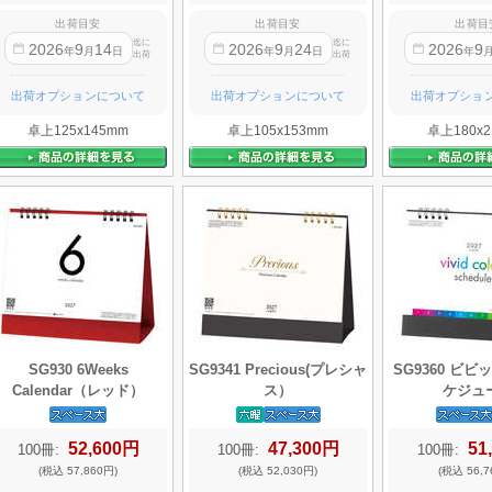
出荷目安
出荷目安
出荷目
迄に
迄に
2026
9
14
2026
9
24
2026
9
年
月
日
年
月
日
年
出荷
出荷
出荷オプションについて
出荷オプションについて
出荷オプショ
卓上125x145mm
卓上105x153mm
卓上180x2
SG930 6Weeks
SG9341 Precious(プレシャ
SG9360 ビ
Calendar（レッド）
ス）
ケジュ
52,600円
47,300円
51
100冊:
100冊:
100冊:
(税込 57,860円)
(税込 52,030円)
(税込 56,7