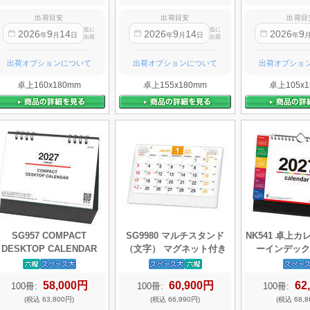
出荷目安
出荷目安
出荷目
迄に
迄に
2026
9
14
2026
9
14
2026
9
年
月
日
年
月
日
年
出荷
出荷
出荷オプションについて
出荷オプションについて
出荷オプショ
卓上160x180mm
卓上155x180mm
卓上105x1
SG957 COMPACT
SG9980 マルチスタンド
NK541 卓上
DESKTOP CALENDAR
（文字） マグネット付き
ーインデック
58,000円
60,900円
62
100冊:
100冊:
100冊:
(税込 63,800円)
(税込 66,990円)
(税込 68,8