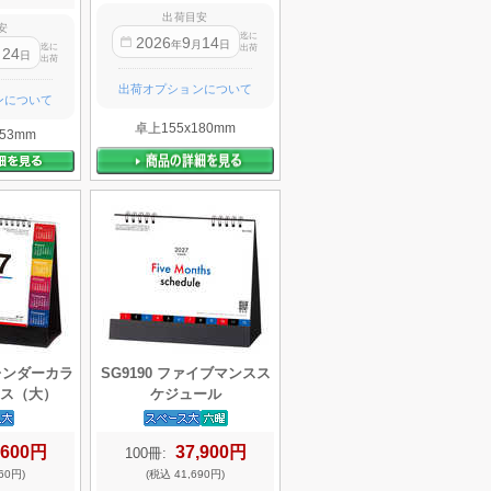
出荷目安
安
迄に
2026
9
14
年
月
日
迄に
出荷
24
月
日
出荷
出荷オプションについて
ンについて
卓上155x180mm
53mm
カレンダーカラ
SG9190 ファイブマンスス
ス（大）
ケジュール
,600円
37,900円
100冊:
60円)
(税込 41,690円)