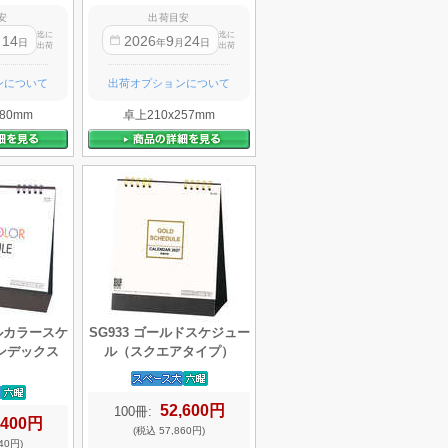
安
出荷目安
迄に
迄に
14
2026
9
24
月
日
年
月
日
出荷
出荷
ンについて
出荷オプションについて
80mm
卓上210x257mm
テルカラースケ
SG933 ゴールドスケジュー
ンデックス
ル（スクエアタイプ）
52,600円
100冊:
,400円
(税込 57,860円)
40円)