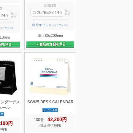
出荷目安
安
迄に
2026
9
14
年
月
日
迄に
出荷
24
月
日
出荷
出荷オプションについて
ンについて
卓上85x200mm
10mm
カレンダーデス
SG925 DESK CALENDAR
ュール
42,200円
100冊:
,100円
(税込 46,420円)
10円)