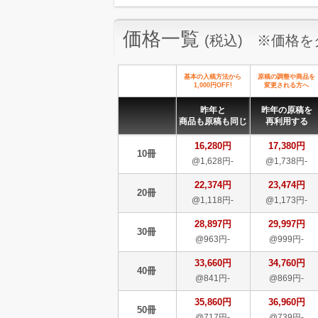
価格一覧
(税込) ※価格
基本の入稿方法から
原稿の調整や商品を
1,000円OFF!
変更される方へ
昨年と
昨年の原稿を
商品も原稿も同じ
再利用する
16,280円
17,380円
10冊
@1,628円-
@1,738円-
22,374円
23,474円
20冊
@1,118円-
@1,173円-
28,897円
29,997円
30冊
@963円-
@999円-
33,660円
34,760円
40冊
@841円-
@869円-
35,860円
36,960円
50冊
@717円-
@739円-