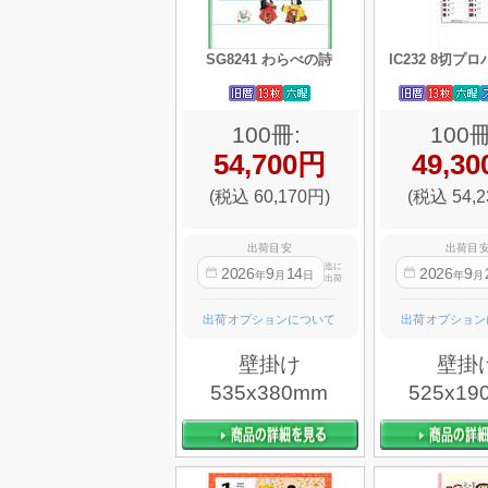
SG8241 わらべの詩
IC232 8切プ
100冊:
100冊
54,700円
49,3
(税込 60,170円)
(税込 54,2
出荷目安
出荷目
迄に
2026
9
14
2026
9
年
月
日
年
月
出荷
出荷オプションについて
出荷オプション
壁掛け
壁掛
535x380mm
525x19