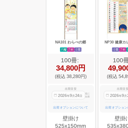
NA101 わらべの郷
NP30 健康
100冊:
100冊
34,800円
49,9
(税込 38,280円)
(税込 54,8
出荷目安
出荷目
迄に
2026
9
24
2026
9
年
月
日
年
月
出荷
出荷オプションについて
出荷オプション
壁掛け
壁掛
525x150mm
535x38