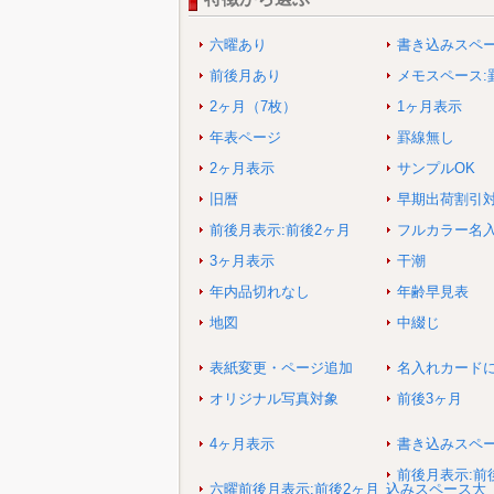
六曜あり
書き込みスペ
前後月あり
メモスペース:
2ヶ月（7枚）
1ヶ月表示
年表ページ
罫線無し
2ヶ月表示
サンプルOK
旧暦
早期出荷割引
前後月表示:前後2ヶ月
フルカラー名
3ヶ月表示
干潮
年内品切れなし
年齢早見表
地図
中綴じ
表紙変更・ページ追加
名入れカード
オリジナル写真対象
前後3ヶ月
4ヶ月表示
書き込みスペ
前後月表示:前
六曜前後月表示:前後2ヶ月
込みスペース大