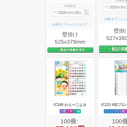
出荷目
出荷目安
2026
9
年
月
迄に
2026
9
24
年
月
日
出荷
出荷オプション
出荷オプションについて
壁掛
壁掛け
527x38
525x379mm
IC248 わらべごよみ
IC233 8切プ
100冊:
100冊