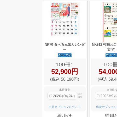
NK70 食べる元気カレンダ
NK912 招福ね
ー
文字
100冊:
100冊
52,900円
54,0
(税込 58,190円)
(税込 59,4
出荷目安
出荷目
迄に
2026
9
24
2026
9
年
月
日
年
月
出荷
出荷オプションについて
出荷オプション
壁掛け
壁掛