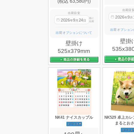
(税込 63,580円)
出荷目
出荷目安
2026
9
年
月
迄に
2026
9
24
年
月
日
出荷
出荷オプション
出荷オプションについて
壁掛
壁掛け
535x38
525x379mm
NK41 ナイスカップル
NK529 卓上カ
まるとお