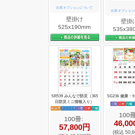
出荷オプションについて
出荷オプション
壁掛け
壁掛
525x190mm
535x38
SR539 みんなで防災（365
SG236 健康
日防災ミニ情報入り）
100冊
100冊:
46,0
57,800円
(税込 50,6