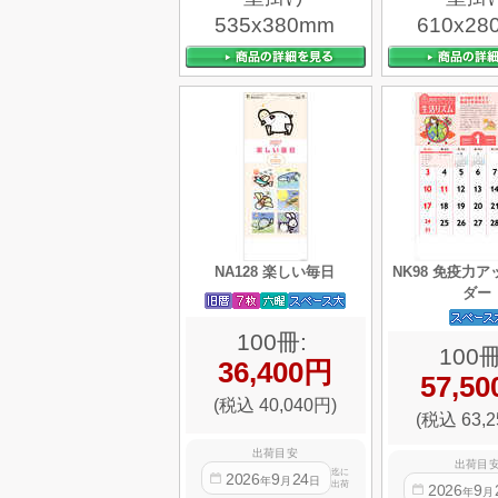
535x380mm
610x28
NA128 楽しい毎日
NK98 免疫力
ダー
100冊:
100冊
36,400円
57,5
(税込 40,040円)
(税込 63,2
出荷目安
出荷目
迄に
2026
9
24
年
月
日
出荷
2026
9
年
月