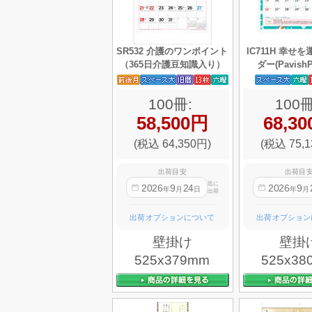
SR532 介護のワンポイント
IC711H 幸せ
（365日介護豆知識入り）
ダー(PavishPa
100冊:
100冊
58,500円
68,3
(税込 64,350円)
(税込 75,1
出荷目安
出荷目
迄に
2026
9
24
2026
9
年
月
日
年
月
出荷
出荷オプションについて
出荷オプション
壁掛け
壁掛
525x379mm
525x38