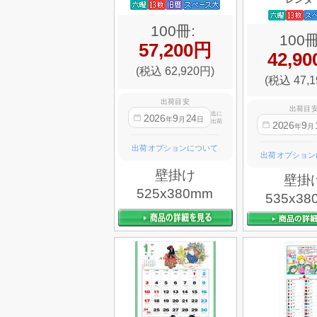
100冊:
100冊
57,200円
42,9
(税込 62,920円)
(税込 47,1
出荷目安
出荷目
迄に
2026
9
24
年
月
日
出荷
2026
9
年
月
出荷オプションについて
出荷オプション
壁掛け
壁掛
525x380mm
535x38