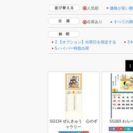
人気順
価格が安い
1
SG134 ぜんきゅう 心のギ
SG265 わ
ャラリー