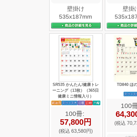
壁掛け
壁掛
535x187mm
535x18
SR535 かんたん!健康トレ
TD840 
ーニング（13枚）（365日
健康ミニ情報入り）
100冊
64,3
100冊:
57,800円
(税込 70,7
(税込 63,580円)