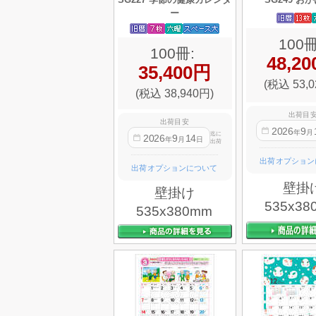
ー
100冊
100冊:
48,2
35,400円
(税込 53,0
(税込 38,940円)
出荷目
出荷目安
2026
9
年
月
迄に
2026
9
14
年
月
日
出荷
出荷オプション
出荷オプションについて
壁掛
壁掛け
535x38
535x380mm