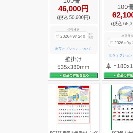
100冊:
100冊
46,000円
62,1
(税込 50,600円)
(税込 68,3
出荷目安
迄に
2026
9
24
出荷目
年
月
日
出荷
2026
9
年
月
出荷オプションについて
出荷オプション
壁掛け
卓上180x
535x380mm
SG227 季節の健康カレンダ
SG249 お