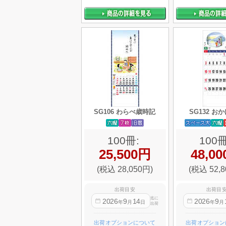
SG106 わらべ歳時記
SG132 お
100冊:
100冊
25,500円
48,0
(税込 28,050円)
(税込 52,8
出荷目安
出荷目
迄に
2026
9
14
2026
9
年
月
日
年
月
出荷
出荷オプションについて
出荷オプション