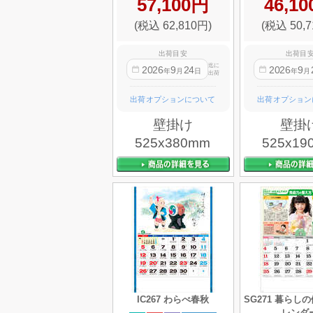
57,100円
46,1
(税込 62,810円)
(税込 50,7
出荷目安
出荷目
迄に
2026
9
24
2026
9
年
月
日
年
月
出荷
出荷オプションについて
出荷オプション
壁掛け
壁掛
525x380mm
525x19
IC267 わらべ春秋
SG271 暮らし
レンダ