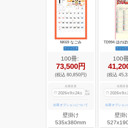
NK69 なごみ
TD994 ほの
100冊:
100冊
73,500円
41,2
(税込 80,850円)
(税込 45,3
出荷目安
出荷目
迄に
2026
9
24
2026
9
年
月
日
年
月
出荷
出荷オプションについて
出荷オプション
壁掛け
壁掛
535x380mm
527x19