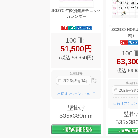
SG272 年齢別健康チェック
カレンダー
SG2980 HO
柄）
100冊:
51,500円
100冊
(税込 56,650円)
63,3
(税込 69,6
出荷目安
迄に
2026
9
14
年
月
日
出荷
出荷目
2026
9
年
月
出荷オプションについて
出荷オプション
壁掛け
壁掛
535x380mm
535x38