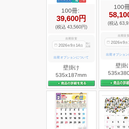
100冊
100冊:
58,1
39,600円
(税込 63,9
(税込 43,560円)
出荷目
出荷目安
2026
9
年
月
迄に
2026
9
14
年
月
日
出荷
出荷オプション
出荷オプションについて
壁掛
壁掛け
535x38
535x187mm