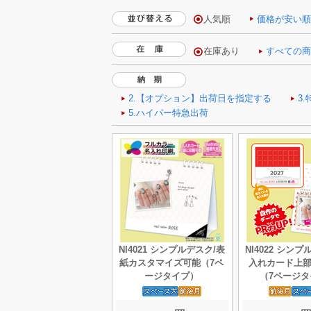
人気順
価格が安い
NI4021 シンプルデスク/表
NI4022 シン
紙カスタマイズ可能（7ペ
入れカード上
ージタイプ）
（7ページタ