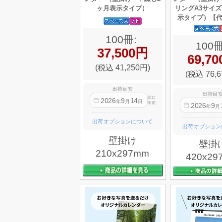
ヶ月表示タイプ）
リングA3サイズ
示タイプ）【
100冊:
100冊
37,500円
69,7
(税込 41,250円)
(税込 76,6
出荷目安
出荷目
迄に
2026
9
14
年
月
日
出荷
2026
9
年
月
出荷オプションについて
出荷オプション
壁掛け
壁掛
210x297mm
420x29