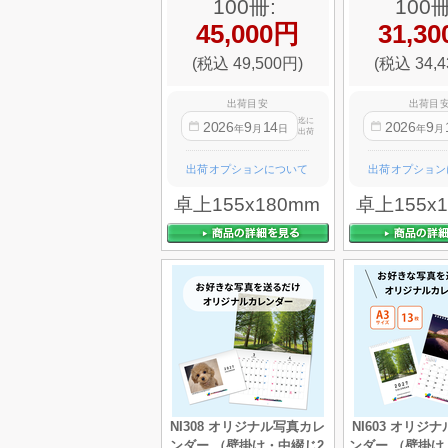
100冊:
100冊
45,000円
31,3
(税込 49,500円)
(税込 34,4
出荷目安
出荷目
迄に
2026
9
14
2026
9
年
月
日
年
月
出荷
出荷オプションについて
出荷オプション
卓上155x180mm
卓上155x
NI308 オリジナル写真カレ
NI603 オリジ
ンダー （壁掛け・中綴じ2
ンダー （壁掛け