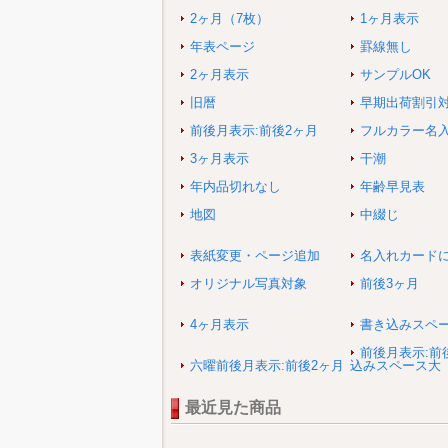
2ヶ月（7枚）
1ヶ月表示
年表ページ
罫線無し
2ヶ月表示
サンプルOK
旧暦
早期出荷割引
前後月表示:前後2ヶ月
フルカラー名
3ヶ月表示
干潮
年内品切れなし
年齢早見表
地図
中綴じ
表紙変更・ページ追加
名入れカード
オリジナル写真対象
前後3ヶ月
4ヶ月表示
書き込みスペ
前後月表示:前
六曜前後月表示:前後2ヶ月
込みスペース大
最近見た商品