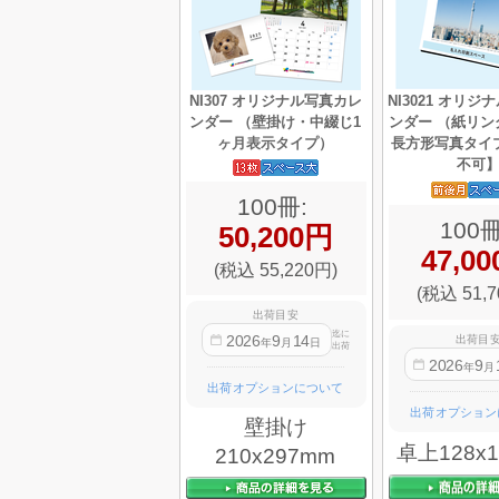
NI307 オリジナル写真カレ
NI3021 オリ
ンダー （壁掛け・中綴じ1
ンダー （紙リン
ヶ月表示タイプ）
長方形写真タイ
不可
100冊:
100冊
50,200円
47,0
(税込 55,220円)
(税込 51,7
出荷目安
迄に
2026
9
14
出荷目
年
月
日
出荷
2026
9
年
月
出荷オプションについて
出荷オプション
壁掛け
卓上128x
210x297mm