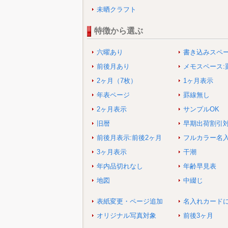
未晒クラフト
特徴から選ぶ
六曜あり
書き込みスペ
前後月あり
メモスペース:
2ヶ月（7枚）
1ヶ月表示
年表ページ
罫線無し
2ヶ月表示
サンプルOK
旧暦
早期出荷割引
前後月表示:前後2ヶ月
フルカラー名
3ヶ月表示
干潮
年内品切れなし
年齢早見表
地図
中綴じ
表紙変更・ページ追加
名入れカード
オリジナル写真対象
前後3ヶ月