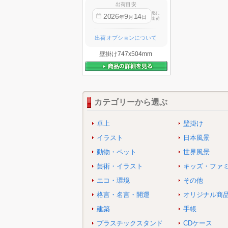
出荷目安
迄に
2026
9
14
年
月
日
出荷
出荷オプションについて
壁掛け747x504mm
カテゴリーから選ぶ
卓上
壁掛け
イラスト
日本風景
動物・ペット
世界風景
芸術・イラスト
キッズ・ファ
エコ・環境
その他
格言・名言・開運
オリジナル商
建築
手帳
プラスチックスタンド
CDケース