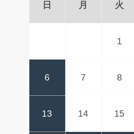
日
月
火
ここで継続すること
いうほどここを気に
（サイト）を変えた
無い。今年に関して
てきた会社には、割
1
は伝えていません。
大阪
ジャンボ3色文字 30冊
最初に見つかった
福岡
レインボーカラー 100冊
6
7
8
最初は 金額が安か
千葉県 のI
四季十二彩 30冊
写真が綺麗
13
14
15
心〈名宝・名言集〉 310冊
面倒がない、キャン