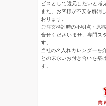
ここ数年利用して良か
ビスとして還元したいと考
埼玉
レインボーカラー 400冊
また、お客様が不安を解消
昨年の原稿があり、
おります。
ご注文検討時の不明点・原
レインボーカラー 中綴じカレ
長年お世話になり有
合せくださいませ。専門ス
す。
佐賀
レインボーカラー 300冊
価格が魅力的なこと
当社の名入れカレンダーを
判がとても良い
との末永いお付き合いを築
東京
レインボーカラー 30冊
す。
他社の方から好評の
ベストスケジュール 文字月表 
ネットを見て
ぜんきゅう 心のギャラリー 
毎年たのんでいるか