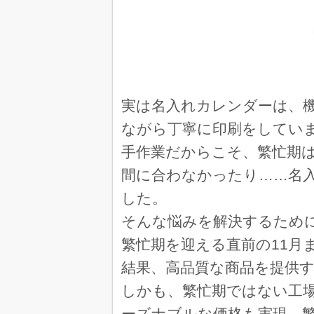
埼玉県 の
THE DESK 100冊
申込が簡単だったか
卓上Ｌ・スタンダード・ジャパ
割引キャンペーンが
実は名入れカレンダーは、
べる
ながら丁寧に印刷をしてい
山口県 
THE DESK 100冊
手作業だからこそ、繁忙期
毎年利用している為
間に合わなかったり……名
グリッドカレンダー 330冊
した。
価格が良かった
そんな悩みを解決するため
大阪府 のB
外国風景 300冊
繁忙期を迎える直前の11月
価格と対応の早さ
結果、高品質な商品を提供
徳島県
ザ レインボー 130冊
しかも、繁忙期ではない工
値段が安かったから
ーズナブルな価格も実現。