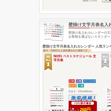
(税込 272円)
壁掛け文字月表名入
壁掛け名入れカレンダーの王
お客様を選ばないスタンダー
壁掛け文字月表名入れカレンダー 人気ラン
版代・印刷代など諸経費込みの価格です。
NI201 ベストスケジュール 文
字月表
大きさ：535x380mm
268円