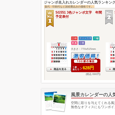
ジャンボ名入れカレンダーの人気ランキン
版代・印刷代など諸経費込みの価格です。
SG551 3色ジャンボ文字 年間
予定表付
大きさ：770x515mm
628円
(税込 690円)
風景カレンダーの人
空間に彩りを与えてくれる風
無色なオフィスにもワンポイ