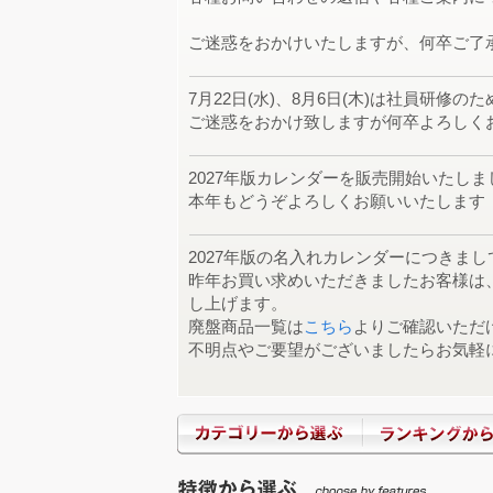
奈良県 の
THE DESK 30冊
ご迷惑をおかけいたしますが、何卒ご了
単価自体は他社の方
トータルでこちらが
7月22日(水)、8月6日(木)は社員研修の
ご迷惑をおかけ致しますが何卒よろしく
シンプルスケジュール（小） 
デザイン
2027年版カレンダーを販売開始いたしま
愛
本年もどうぞよろしくお願いいたします
レインボーカラー 100冊
毎年名入れ印刷さん
ら
2027年版の名入れカレンダーにつきま
昨年お買い求めいただきましたお客様は
クラフトスケジュール（エコペ
し上げます。
廃盤商品一覧は
こちら
よりご確認いただ
価格と早さとエコリ
不明点やご要望がございましたらお気軽
の対応もよかったで
神奈川県 
四季彩花 110冊
サイトに慣れている。
の世界遺産が社長に
高城様にアート紙とい