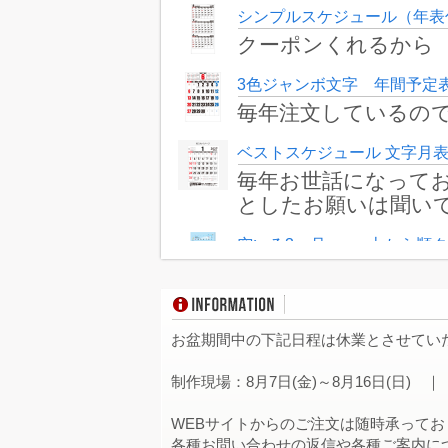
シンプルスケジュール（年表付
クーポンくれるから
3色ジャンボ文字 年間予定表
毎年注文しているの
ベストスケジュール 文字月表 
毎年お世話になって
としたお願いは聞い
空いろ3ヶ月eco—上から順タ
良い図柄があったこ
検討します。
東京
レインボーカラー 100冊
お盆期間中の下記日程は休業とさせてい
リーズナブルで製品
制作現場：8月7日(金)～8月16日(日) ｜
神
レインボーカラー 330冊
WEBサイトからのご注文は随時承ってお
毎年恒例となってい
各種お問い合わせの返信や各種ご案内につい