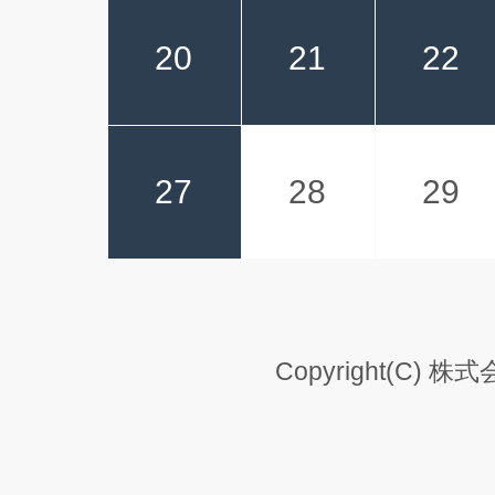
福岡
レインボーカラー 70冊
購入方法が分かりや
20
21
22
アニマルファミリーカレンダー
昨年も利用したから
ベストスケジュール 文字月表
少数部数に対応されて
27
28
29
で、少数印刷は助か
大阪府 の
フラワーズ 30冊
ずっと注文している
ベストスケジュール 文字月表
昨年助けて頂いたの
Copyright(C) 株式
神奈川県
THE DESK 170冊
注文のしやすさ、わ
ベストスケジュール 文字月表