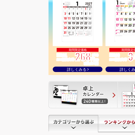
268
3
NI201
NI203
(税別)
円
100冊注文時
100冊注文時
/冊
税込294円
詳しくみる
詳しく