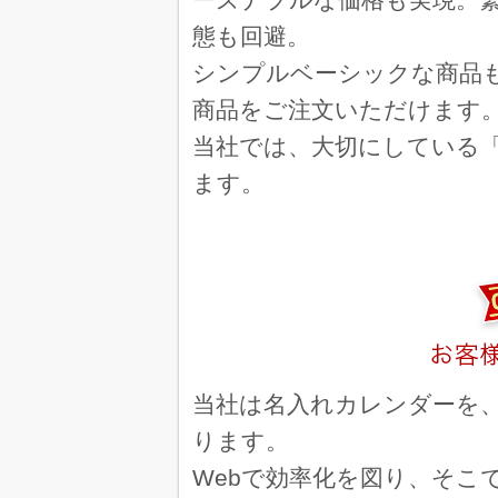
東京
レインボーカラー 200冊
態も回避。
安価
シンプルベーシックな商品
神
ボタニカルアート 170冊
商品をご注文いただけます
デザインが良く、お
当社では、大切にしている
世界遺産 ミシン目入り 10
ます。
毎年お願いしていて
鹿児島県
ザ レインボー 60冊
信頼できるからです
神奈川
ザ レインボー 100冊
色が綺麗で、低価格
3色ジャンボ文字 年間予定表
当社は名入れカレンダーを、
お得なクーポンもあ
ります。
ベストスケジュール 文字月表 
Webで効率化を図り、そこ