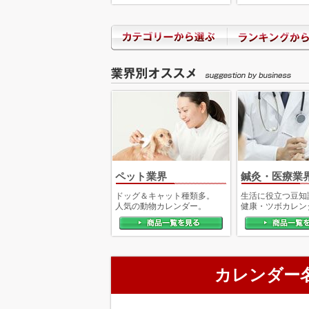
大分県 
THE DESK 130冊
安い
東京都 の
四季十二彩 200冊
毎年、ミスなく迅速
対応が良いと思います
で、発注を忘れるこ
卓上カレンダーカラーインデッ
毎年お世話になって
PASTEL 2 MONTHS 100冊
ペット業界
鍼灸・医療業
希望している卓上カ
ドッグ＆キャット種類多。
生活に役立つ豆知
人気の動物カレンダー。
健康・ツボカレン
た為
福岡県
日本六景〈S〉 30冊
以前から利用させて
カレンダー
グリーン3ヶ月eco—上から順
ﾘﾋﾟｰﾄの案内が手丁