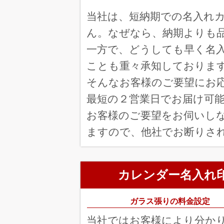
東京都 
THE DESK 160冊
当社は、短納期での名入れ
対応が迅速で丁寧
ん。なぜなら、納期よりも
福岡県
一方で、どうしても早く名
ザ レインボー 200冊
毎年購入しているか
ことも重々承知しておりま
そんなお客様のご要望にお
シンプルデスク/red（7ページ
ロゴの印刷がきれい
最短の２営業日でお届け可
が良い。
お客様のご要望をお伺いし
埼
レインボーカラー 130冊
ますので、他社でお断りさ
毎年、購入している
卓上カレンダー柴犬まるとおさ
カレンダー名入れ
継続して購入してい
神奈川
デザイン文字 140冊
ガラス張りの料金設定
デザインが良かった
当社ではお客様により分か