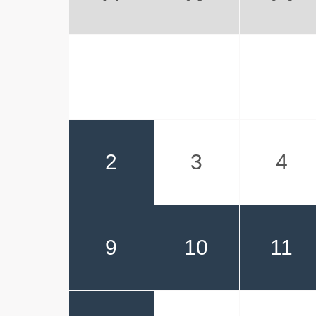
神
（格言集）心 紐付 30冊
毎年大変お世話にな
いたします。 ご丁寧
す。
愛知
ピーターラビット 100冊
検索して上位に表示
愛知県の
フラワーズ 60冊
種類が多かったから
2
3
4
新潟
レインボーカラー 100冊
リピート手配が簡単
大阪府 の
THE DESK 90冊
9
10
11
安い。早い。注文が
大阪府 
THE DESK 100冊
電話対応もスムーズ