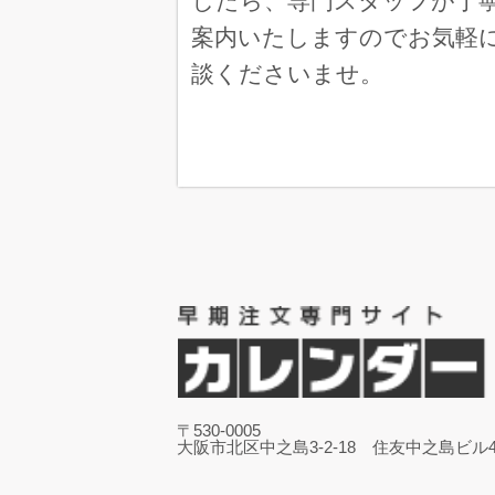
したら、専門スタッフが丁
ウェブサイトでも選
め。
案内いたしますのでお気軽
兵庫県 の
談くださいませ。
フラワーズ 100冊
毎年同じ
はり絵わらべ詩（13枚） 90
昨年のデータが使え
ベストスケジュール 文字月表
去年も注文したので
兵庫県 
THE DESK 130冊
単価と商品内容
大
グリッドカレンダー 500冊
お安かったので
〒530-0005
短冊 数字月表 紐付 100
大阪市北区中之島3-2-18 住友中之島ビル4
壁掛けで細い物が欲