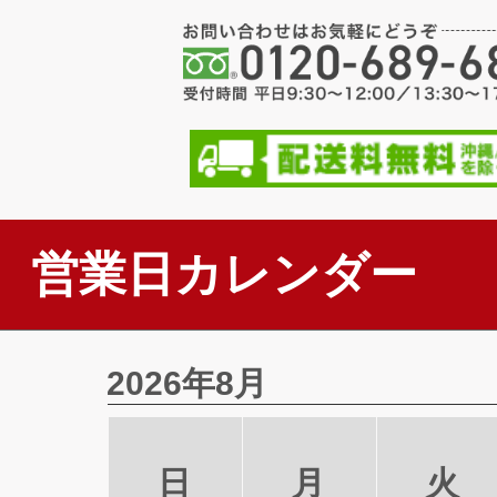
千葉県 の
THE DESK 30冊
名入れ原稿の入稿の
ベストスケジュール 文字月表 
いつもお世話になっ
りがとうございます
滋賀
レインボーカラー 100冊
毎年頼んでいるから
営業日カレンダー
群馬
レインボーカラー 180冊
毎年頼んでいるので
兵庫
レインボーカラー 150冊
2026年8月
昨年も利用し良かっ
短冊 数字月表 紐付 120
価格の安さと小ロッ
日
月
火