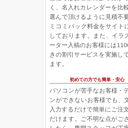
クローバーカレンダー 100
く、名入れカレンダーを比
デザインが気に入っ
選んで頂けるように見積不
福島
カラーラインメモ 100冊
ミコミパック料金をサイト
在阪取り置きと割引
しております。また、イラ
京都府 
THE DESK 100冊
ーター入稿のお客様には110
毎年頼んでいるから
きの割引サービスを実施し
大阪
レインボーカラー 200冊
ます。
注文がしやすい為
初めての方でも簡単・安心
レインボーカレンダー 100
種類が豊富。
パソコンが苦手なお客様・
ンができないお客様でも、
暦生活季節のカレンダー 30
何年もお願いしてい
入力するだけで簡単にご注
だけます。ご不明な点がご
神
レインボーカラー 100冊