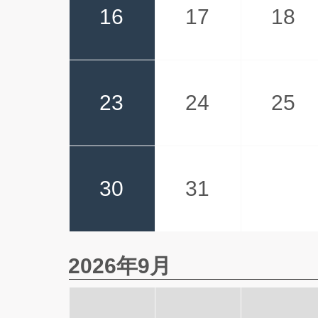
16
17
18
卓上カレンダーカラーインデッ
毎年注文していて安
ベストスケジュール 文字月表 
PCサイトの使いやす
23
24
25
（格言集）心 紐付 100冊
いつも注文してるの
厚口文字月表 晴雨表入り・年
３～４月頃に、去年
30
31
あった。「割引や付
る割引や、過去にあっ
ゼント等）込みで安
する」といってくれ
5/13にこのサイト
2026年9月
来てくれと回答したが
引きの期限だったし
社の営業が来るかど