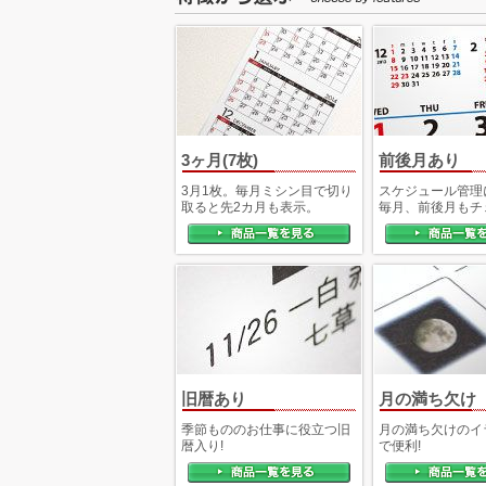
くつかご提案頂いた
が、絵柄の選択肢が
東京都 
THE DESK 150冊
毎年使っていますの
3ヶ月(7枚)
前後月あり
岡山県 
ザ レインボー 80冊
3月1枚。毎月ミシン目で切り
毎年注文しているか
スケジュール管理
取ると先2カ月も表示。
毎月、前後月もチ
京都府
ザ レインボー 100冊
継続して利用させて
ベストスケジュール 文字月表 
値段の圧倒的安さ
パステルカラースケジュール 
旧暦あり
月の満ち欠け
HPが見やすいこと 
季節もののお仕事に役立つ旧
月の満ち欠けのイ
ルの対応が早いと思
暦入り!
で便利!