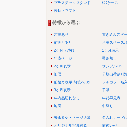
プラスチックスタンド
CDケース
未晒クラフト
特徴から選ぶ
六曜あり
書き込みスペ
前後月あり
メモスペース:
2ヶ月（7枚）
1ヶ月表示
年表ページ
罫線無し
2ヶ月表示
サンプルOK
旧暦
早期出荷割引
前後月表示:前後2ヶ月
フルカラー名
3ヶ月表示
干潮
年内品切れなし
年齢早見表
地図
中綴じ
表紙変更・ページ追加
名入れカード
オリジナル写真対象
前後3ヶ月