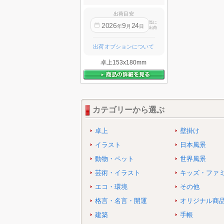
出荷目安
迄に
2026
9
24
年
月
日
出荷
出荷オプションについて
卓上153x180mm
カテゴリーから選ぶ
卓上
壁掛け
イラスト
日本風景
動物・ペット
世界風景
芸術・イラスト
キッズ・ファ
エコ・環境
その他
格言・名言・開運
オリジナル商
建築
手帳