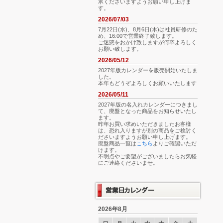
承くださいますようお願い申し上げま
す。
2026/07/03
7月22日(水)、8月6日(木)は社員研修のた
め、16:00で営業終了致します。
ご迷惑をおかけ致しますが何卒よろしく
お願い致します。
2026/05/12
2027年版カレンダーを販売開始いたしま
した。
本年もどうぞよろしくお願いいたします
2026/05/11
2027年版の名入れカレンダーにつきまし
て、廃盤となった商品をお知らせいたし
ます。
昨年お買い求めいただきましたお客様
は、恐れ入りますが別の商品をご検討く
ださいますようお願い申し上げます。
廃盤商品一覧は
こちら
よりご確認いただ
けます。
不明点やご要望がございましたらお気軽
にご連絡くださいませ。
2026年8月