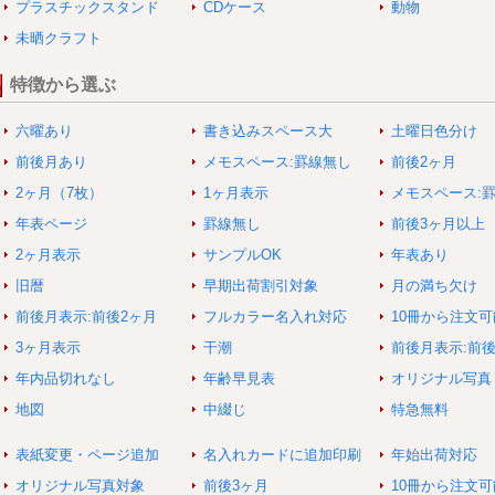
プラスチックスタンド
CDケース
動物
未晒クラフト
特徴から選ぶ
六曜あり
書き込みスペース大
土曜日色分け
前後月あり
メモスペース:罫線無し
前後2ヶ月
2ヶ月（7枚）
1ヶ月表示
メモスペース:
年表ページ
罫線無し
前後3ヶ月以上
2ヶ月表示
サンプルOK
年表あり
旧暦
早期出荷割引対象
月の満ち欠け
前後月表示:前後2ヶ月
フルカラー名入れ対応
10冊から注文可
3ヶ月表示
干潮
前後月表示:前
年内品切れなし
年齢早見表
オリジナル写真
地図
中綴じ
特急無料
表紙変更・ページ追加
名入れカードに追加印刷
年始出荷対応
オリジナル写真対象
前後3ヶ月
10冊から注文