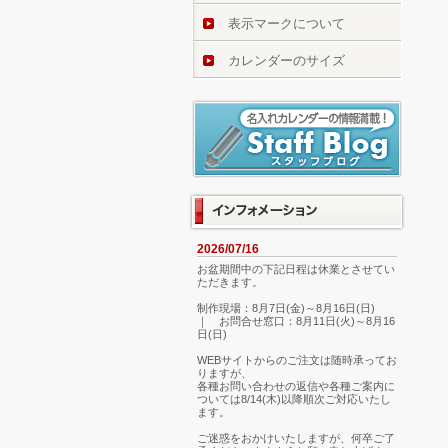
表示マークについて
カレンダーのサイズ
2026/07/16
お盆期間中の下記日程は休業とさせてい
ただきます。
制作現場：8月7日(金)～8月16日(日)
｜ お問合せ窓口：8月11日(火)～8月16
日(日)
WEBサイトからのご注文は随時承ってお
りますが、
各種お問い合わせの返信や各種ご案内に
ついては8/14(木)以降順次ご対応いたし
ます。
ご迷惑をおかけいたしますが、何卒ご了