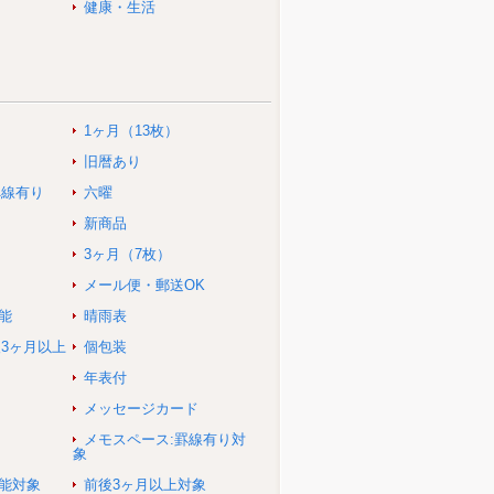
健康・生活
1ヶ月（13枚）
旧暦あり
罫線有り
六曜
新商品
3ヶ月（7枚）
メール便・郵送OK
能
晴雨表
後3ヶ月以上
個包装
年表付
メッセージカード
メモスペース:罫線有り対
象
可能対象
前後3ヶ月以上対象