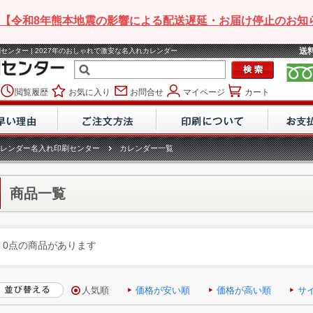
【令和8年熊本地震の影響による配送遅延・お届け停止のお知
送
センター | 2027年のおしゃれで激安な名入れカレンダー
閲覧履歴
お気に入り
お問合せ
マイページ
カート
レンダー名入れ印刷センター
カレンダー一覧
商品一覧
0点の商品があります
人気順
価格が安い順
価格が高い順
サ