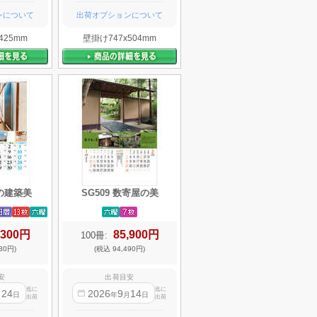
ンについて
出荷オプションについて
425mm
壁掛け747x504mm
本の建築美
SG509 数寄屋の美
,300円
85,900円
100冊:
30円)
(税込 94,490円)
安
出荷目安
迄に
迄に
24
2026
9
14
月
日
年
月
日
出荷
出荷