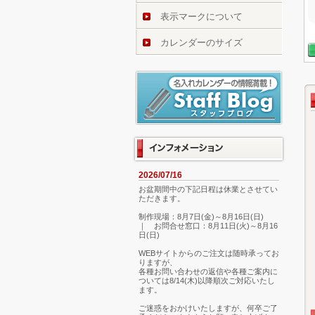
表示マークについて
カレンダーのサイズ
2026/07/16
お盆期間中の下記日程は休業とさせてい
ただきます。
制作現場：8月7日(金)～8月16日(日)
｜ お問合せ窓口：8月11日(火)～8月16
日(日)
WEBサイトからのご注文は随時承ってお
りますが、
各種お問い合わせの返信や各種ご案内に
ついては8/14(木)以降順次ご対応いたし
ます。
ご迷惑をおかけいたしますが、何卒ご了