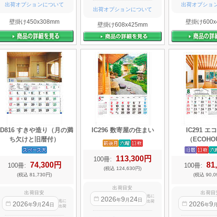
出荷オプションについて
出荷オプショ
出荷オプションについて
壁掛け450x308mm
壁掛け600x
壁掛け608x425mm
TD816 すきや造り（月の満
IC296 数寄屋の住まい
IC291 
ち欠けと旧暦付）
（ECOHO
113,300円
100冊:
74,300円
81
100冊:
100冊:
(税込 124,630円)
(税込 81,730円)
(税込 90,0
出荷目安
出荷目安
出荷目
迄に
2026
9
24
年
月
日
迄に
出荷
2026
9
24
2026
9
年
月
日
年
出荷