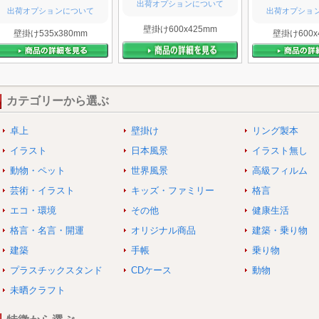
出荷オプションについて
出荷オプションについて
出荷オプショ
壁掛け600x425mm
壁掛け535x380mm
壁掛け600x
カテゴリーから選ぶ
卓上
壁掛け
リング製本
イラスト
日本風景
イラスト無し
動物・ペット
世界風景
高級フィルム
芸術・イラスト
キッズ・ファミリー
格言
エコ・環境
その他
健康生活
格言・名言・開運
オリジナル商品
建築・乗り物
建築
手帳
乗り物
プラスチックスタンド
CDケース
動物
未晒クラフト