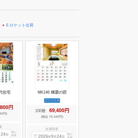
現代住宅
NK140 棟梁の匠
,800円
69,400円
100冊:
80円)
(税込 76,340円)
安
出荷目安
迄に
24
月
日
迄に
2026
9
24
出荷
年
月
日
出荷