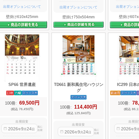
出荷オプションについて
出荷オプショ
出荷オプションについて
壁掛け610x425mm
壁掛け607x
壁掛け750x504mm
SP66 世界遺産
TD661 新和風住宅ハウジン
IC299 日
グ
69,500円
78
100冊:
100冊:
114,400円
100冊:
(税込 76,450円)
(税込 86,1
(税込 125,840円)
出荷目安
出荷目
出荷目安
迄に
2026
9
24
2026
9
年
月
日
年
迄に
出荷
2026
9
24
年
月
日
出荷