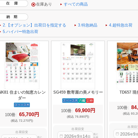
NK81 住まいの知恵カレン
SG459 数寄屋の美メモリー
TD657 
ダー
84
100冊:
69,900円
100冊:
65,700円
(税込 93,2
100冊:
(税込 76,890円)
(税込 72,270円)
出荷目
出荷目安
出荷目安
2026
9
年
迄に
2026
9
14
年
月
日
迄に
出荷