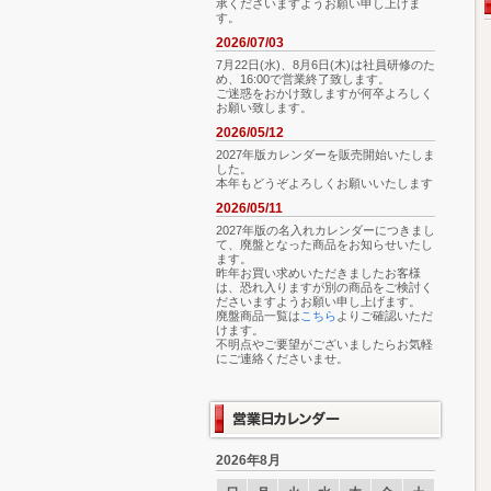
承くださいますようお願い申し上げま
す。
2026/07/03
7月22日(水)、8月6日(木)は社員研修のた
め、16:00で営業終了致します。
ご迷惑をおかけ致しますが何卒よろしく
お願い致します。
2026/05/12
2027年版カレンダーを販売開始いたしま
した。
本年もどうぞよろしくお願いいたします
2026/05/11
2027年版の名入れカレンダーにつきまし
て、廃盤となった商品をお知らせいたし
ます。
昨年お買い求めいただきましたお客様
は、恐れ入りますが別の商品をご検討く
ださいますようお願い申し上げます。
廃盤商品一覧は
こちら
よりご確認いただ
けます。
不明点やご要望がございましたらお気軽
にご連絡くださいませ。
2026年8月