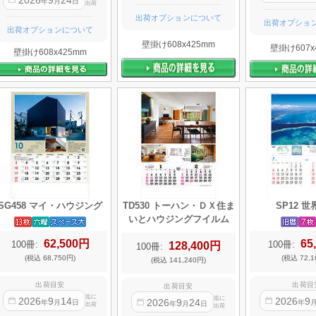
2026
9
24
年
月
日
出荷
出荷オプションについて
出荷オプショ
出荷オプションについて
壁掛け608x425mm
壁掛け607x
壁掛け608x425mm
SG458 マイ・ハウジング
TD530 トーハン・ＤＸ住ま
SP12 
いとハウジングフイルム
62,500円
65
100冊:
100冊:
128,400円
100冊:
(税込 68,750円)
(税込 72,1
(税込 141,240円)
出荷目安
出荷目
出荷目安
迄に
迄に
2026
9
14
2026
9
2026
9
24
年
月
日
年
年
月
日
出荷
出荷