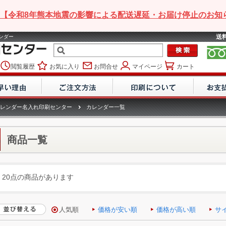
【令和8年熊本地震の影響による配送遅延・お届け停止のお知
送
レンダー
閲覧履歴
お気に入り
お問合せ
マイページ
カート
レンダー名入れ印刷センター
カレンダー一覧
商品一覧
20点の商品があります
人気順
価格が安い順
価格が高い順
サ