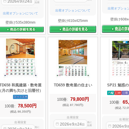
2026
9
24
年
月
日
出荷
出荷オプショ
出荷オプションについて
出荷オプションについて
壁掛け608x
壁掛け610x425mm
壁掛け535x380mm
TD658 和風建築・数奇屋
TD659 数奇屋の住まい
SP21 魅惑
（月の満ち欠けと旧暦付）
79,800円
100冊:
65
100冊:
78,500円
(税込 87,780円)
100冊:
(税込 72,0
(税込 86,350円)
出荷目安
出荷目
出荷目安
迄に
2026
9
24
年
月
日
2026
9
出荷
年
迄に