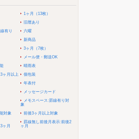
1ヶ月（13枚）
旧暦あり
罫線有り
六曜
新商品
3ヶ月（7枚）
メール便・郵送OK
能
晴雨表
後3ヶ月以上
個包装
年表付
メッセージカード
メモスペース:罫線有り対
象
可能対象
前後3ヶ月以上対象
罫線無し前後月表示:前後2
3ヶ月
ヶ月