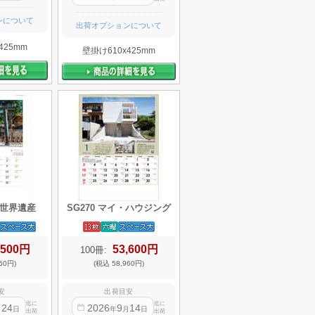
ンについて
出荷オプションについて
425mm
壁掛け610x425mm
の世界遺産
SG270 マイ・ハウジング
,500円
53,600円
100冊:
50円)
(税込 58,960円)
安
出荷目安
迄に
迄に
24
2026
9
14
月
日
年
月
日
出荷
出荷