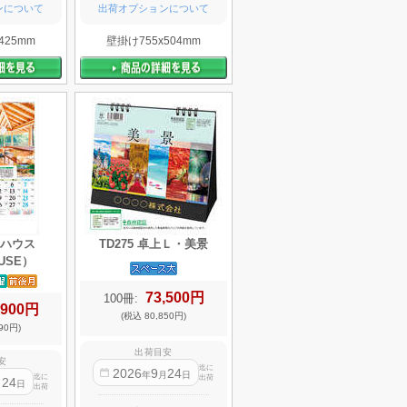
ンについて
出荷オプションについて
425mm
壁掛け755x504mm
エコハウス
TD275 卓上Ｌ・美景
USE）
73,500円
100冊:
,900円
(税込 80,850円)
90円)
出荷目安
安
迄に
2026
9
24
年
月
日
迄に
出荷
24
月
日
出荷