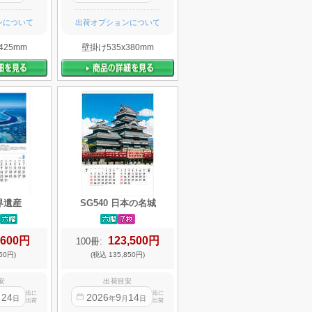
ンについて
出荷オプションについて
425mm
壁掛け535x380mm
世界遺産
SG540 日本の名城
,600円
123,500円
100冊:
60円)
(税込 135,850円)
安
出荷目安
迄に
迄に
24
2026
9
14
月
日
年
月
日
出荷
出荷