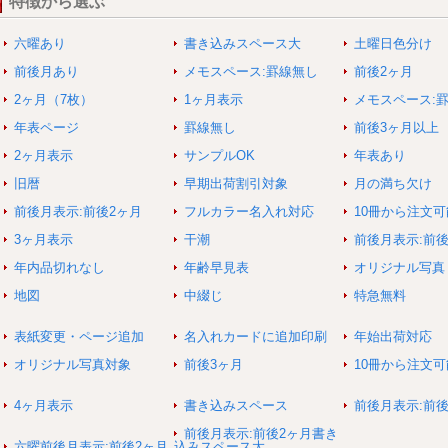
特徴から選ぶ
六曜あり
書き込みスペース大
土曜日色分け
前後月あり
メモスペース:罫線無し
前後2ヶ月
2ヶ月（7枚）
1ヶ月表示
メモスペース:
年表ページ
罫線無し
前後3ヶ月以上
2ヶ月表示
サンプルOK
年表あり
旧暦
早期出荷割引対象
月の満ち欠け
前後月表示:前後2ヶ月
フルカラー名入れ対応
10冊から注文可
3ヶ月表示
干潮
前後月表示:前
年内品切れなし
年齢早見表
オリジナル写真
地図
中綴じ
特急無料
表紙変更・ページ追加
名入れカードに追加印刷
年始出荷対応
オリジナル写真対象
前後3ヶ月
10冊から注文
4ヶ月表示
書き込みスペース
前後月表示:前後
前後月表示:前後2ヶ月書き
六曜前後月表示:前後2ヶ月
込みスペース大