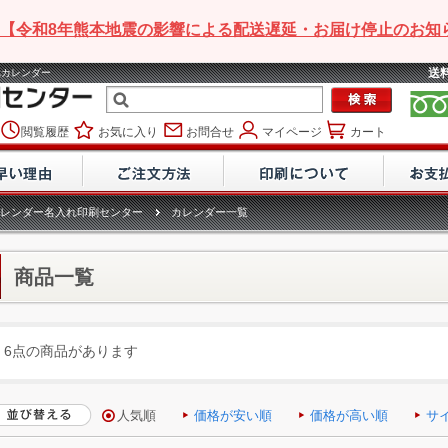
【令和8年熊本地震の影響による配送遅延・お届け停止のお知
送
れカレンダー
閲覧履歴
お気に入り
お問合せ
マイページ
カート
レンダー名入れ印刷センター
カレンダー一覧
商品一覧
6点の商品があります
人気順
価格が安い順
価格が高い順
サ