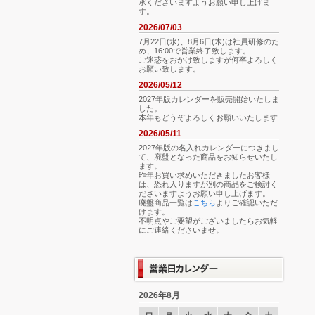
承くださいますようお願い申し上げま
す。
2026/07/03
7月22日(水)、8月6日(木)は社員研修のた
め、16:00で営業終了致します。
ご迷惑をおかけ致しますが何卒よろしく
お願い致します。
2026/05/12
2027年版カレンダーを販売開始いたしま
した。
本年もどうぞよろしくお願いいたします
2026/05/11
2027年版の名入れカレンダーにつきまし
て、廃盤となった商品をお知らせいたし
ます。
昨年お買い求めいただきましたお客様
は、恐れ入りますが別の商品をご検討く
ださいますようお願い申し上げます。
廃盤商品一覧は
こちら
よりご確認いただ
けます。
不明点やご要望がございましたらお気軽
にご連絡くださいませ。
2026年8月