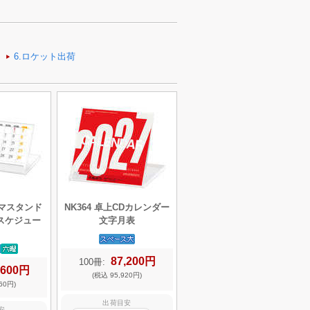
ラマスタンド
NK364 卓上CDカレンダー
スケジュー
文字月表
87,200円
100冊:
,600円
(税込 95,920円)
60円)
出荷目安
安