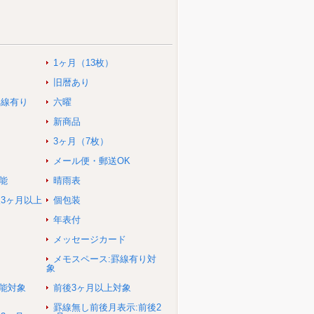
1ヶ月（13枚）
旧暦あり
罫線有り
六曜
新商品
3ヶ月（7枚）
メール便・郵送OK
能
晴雨表
後3ヶ月以上
個包装
年表付
メッセージカード
メモスペース:罫線有り対
象
可能対象
前後3ヶ月以上対象
罫線無し前後月表示:前後2