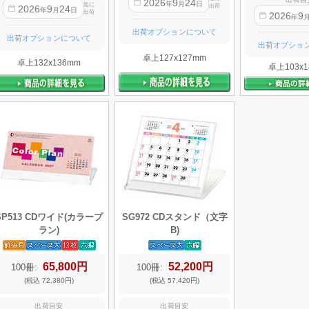
2026
9
24
年
月
日
迄に
出荷
2026
9
24
年
月
日
出荷
2026
9
年
出荷オプションについて
出荷オプションについて
出荷オプショ
卓上127x127mm
卓上132x136mm
卓上103x1
SP513 CDワイド(カラープ
SG972 CDスタンド（文字
ラン)
B)
65,800円
52,200円
100冊:
100冊:
(税込 72,380円)
(税込 57,420円)
出荷目安
出荷目安