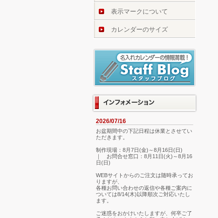
表示マークについて
カレンダーのサイズ
2026/07/16
お盆期間中の下記日程は休業とさせてい
ただきます。
制作現場：8月7日(金)～8月16日(日)
｜ お問合せ窓口：8月11日(火)～8月16
日(日)
WEBサイトからのご注文は随時承ってお
りますが、
各種お問い合わせの返信や各種ご案内に
ついては8/14(木)以降順次ご対応いたし
ます。
ご迷惑をおかけいたしますが、何卒ご了