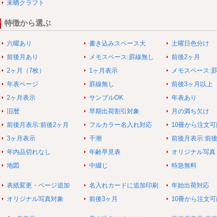
未晒クラフト
特徴から選ぶ
六曜あり
書き込みスペース大
土曜日色分け
前後月あり
メモスペース:罫線無し
前後2ヶ月
2ヶ月（7枚）
1ヶ月表示
メモスペース:
年表ページ
罫線無し
前後3ヶ月以上
2ヶ月表示
サンプルOK
年表あり
旧暦
早期出荷割引対象
月の満ち欠け
前後月表示:前後2ヶ月
フルカラー名入れ対応
10冊から注文可
3ヶ月表示
干潮
前後月表示:前
年内品切れなし
年齢早見表
オリジナル写真
地図
中綴じ
特急無料
表紙変更・ページ追加
名入れカードに追加印刷
年始出荷対応
オリジナル写真対象
前後3ヶ月
10冊から注文