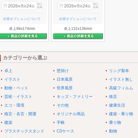
迄に
迄に
2026
9
24
2026
9
24
年
月
日
年
月
日
出荷
出荷
出荷オプションについて
出荷オプションについて
卓上98x174mm
卓上132x136mm
カテゴリーから選ぶ
卓上
壁掛け
リング製本
イラスト
日本風景
イラスト無し
動物・ペット
世界風景
高級フィルム
芸術・イラスト
キッズ・ファミリー
格言
エコ・環境
その他
健康生活
格言・名言・開運
オリジナル商品
建築・乗り物
建築
手帳
乗り物
プラスチックスタンド
CDケース
動物