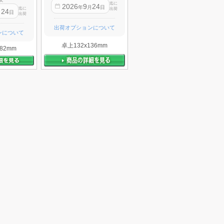
迄に
2026
9
24
年
月
日
迄に
出荷
24
月
日
出荷
出荷オプションについて
ンについて
卓上132x136mm
82mm