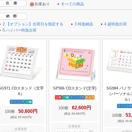
SG971 CDスタンド（文字
SP506 CDスタンド(文字)
SG984 パノ
A）
（パーソナル
ル）
62,600円
100冊:
50,600円
100冊:
(税込 68,860円)
53
100冊:
(税込 55,660円)
(税込 58,9
出荷目安
出荷目安
迄に
出荷目