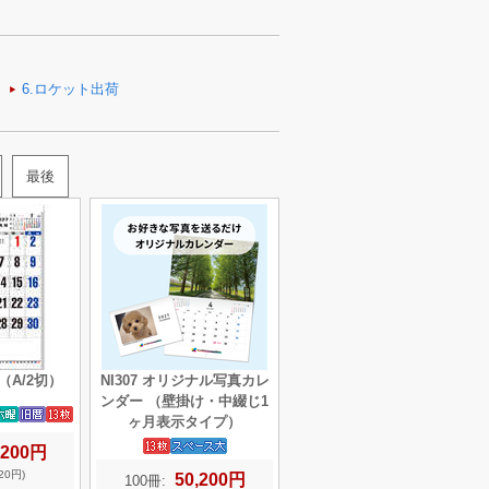
最後
（A/2切）
NI307 オリジナル写真カレ
ンダー （壁掛け・中綴じ1
ヶ月表示タイプ）
,200円
20円)
50,200円
100冊: