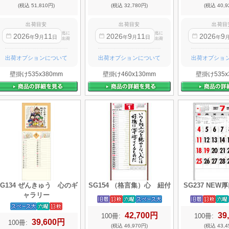
(税込 51,810円)
(税込 32,780円)
(税込 40,9
出荷目安
出荷目安
出荷目
迄に
迄に
2026
9
11
2026
9
11
2026
9
年
月
日
年
月
日
年
出荷
出荷
出荷オプションについて
出荷オプションについて
出荷オプショ
壁掛け535x380mm
壁掛け460x130mm
壁掛け535x
SG134 ぜんきゅう 心のギ
SG154 （格言集）心 紐付
SG237 NE
ャラリー
42,700円
39
100冊:
100冊:
39,600円
100冊:
(税込 46,970円)
(税込 43,4