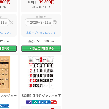
,800円
39,800円
100冊:
80円)
(税込 43,780円)
安
出荷目安
迄に
迄に
11
2026
9
11
月
日
年
月
日
出荷
出荷
ンについて
出荷オプションについて
425mm
壁掛け535x380mm
フトスケジュー
SG552 前後月ジャンボ文字