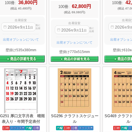
36,800円
42
100冊:
100冊:
62,800円
100冊:
(税込 40,480円)
(税込 47,0
(税込 69,080円)
出荷目安
出荷目
出荷目安
迄に
2026
9
11
2026
9
年
月
日
年
迄に
出荷
2026
9
11
年
月
日
出荷
出荷オプションについて
出荷オプショ
出荷オプションについて
壁掛け535x380mm
壁掛け610x
壁掛け770x515mm
SG251 厚口文字月表 晴雨
SG296 クラフトスケジュー
SG469 クラ
表入り・年間予定表付
ル
ル