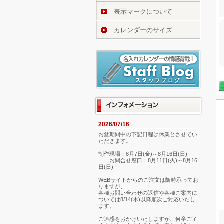
表示マークについて
カレンダーのサイズ
2026/07/16
お盆期間中の下記日程は休業とさせてい
ただきます。
制作現場：8月7日(金)～8月16日(日)
｜ お問合せ窓口：8月11日(火)～8月16
日(日)
WEBサイトからのご注文は随時承ってお
りますが、
各種お問い合わせの返信や各種ご案内に
ついては8/14(木)以降順次ご対応いたし
ます。
ご迷惑をおかけいたしますが、何卒ご了