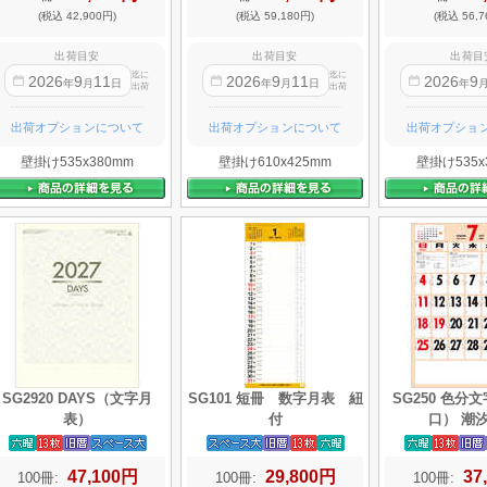
(税込 42,900円)
(税込 59,180円)
(税込 56,7
出荷目安
出荷目安
出荷目
迄に
迄に
2026
9
11
2026
9
11
2026
9
年
月
日
年
月
日
年
出荷
出荷
出荷オプションについて
出荷オプションについて
出荷オプショ
壁掛け535x380mm
壁掛け610x425mm
壁掛け535x
SG2920 DAYS（文字月
SG101 短冊 数字月表 紐
SG250 色分
表）
付
口） 潮
47,100円
29,800円
37
100冊:
100冊:
100冊: