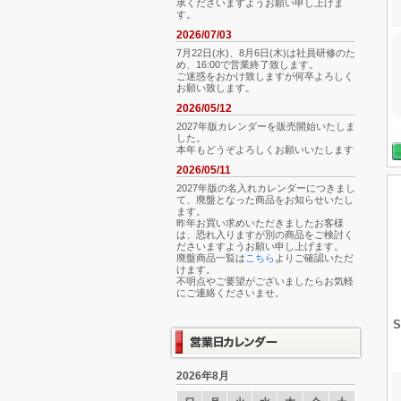
承くださいますようお願い申し上げま
す。
2026/07/03
7月22日(水)、8月6日(木)は社員研修のた
め、16:00で営業終了致します。
ご迷惑をおかけ致しますが何卒よろしく
お願い致します。
2026/05/12
2027年版カレンダーを販売開始いたしま
した。
本年もどうぞよろしくお願いいたします
2026/05/11
2027年版の名入れカレンダーにつきまし
て、廃盤となった商品をお知らせいたし
ます。
昨年お買い求めいただきましたお客様
は、恐れ入りますが別の商品をご検討く
ださいますようお願い申し上げます。
廃盤商品一覧は
こちら
よりご確認いただ
けます。
不明点やご要望がございましたらお気軽
にご連絡くださいませ。
2026年8月