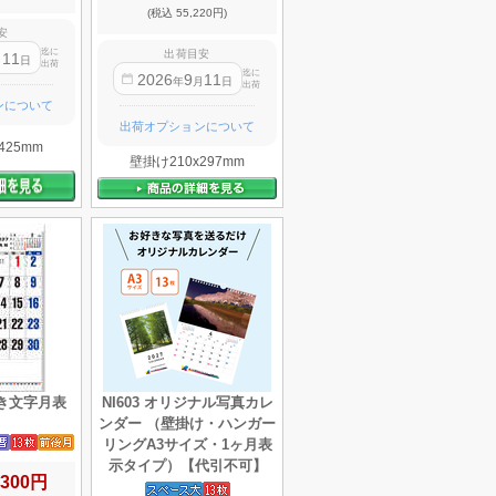
(税込 55,220円)
安
迄に
出荷目安
11
月
日
出荷
迄に
2026
9
11
年
月
日
出荷
ンについて
出荷オプションについて
425mm
壁掛け210x297mm
付き文字月表
NI603 オリジナル写真カレ
ンダー （壁掛け・ハンガー
リングA3サイズ・1ヶ月表
示タイプ）【代引不可】
,300円