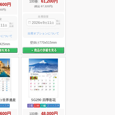
61,200円
100冊:
,600円
(税込 67,320円)
60円)
出荷目安
安
迄に
2026
9
11
年
月
日
迄に
出荷
11
月
日
出荷
出荷オプションについて
ンについて
壁掛け770x515mm
425mm
スコ世界遺産
SG290 四季彩花
,600円
48,000円
100冊: