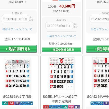
(税込 63,250円)
(税込 37,7
48,600円
100冊:
(税込 53,460円)
出荷目安
出荷目
迄に
2026
9
11
2026
9
年
月
日
年
出荷目安
出荷
迄に
2026
9
11
年
月
日
出荷
出荷オプションについて
出荷オプショ
出荷オプションについて
壁掛け770x515mm
壁掛け535x
壁掛け210x297mm
SG288 3色文字月表
SG551 3色ジャンボ文字
SG453 3色
年間予定表付