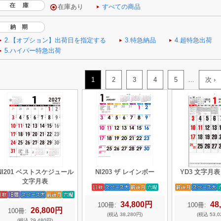
1
2
3
4
5
...
次 ›
NI201 ベストスケジュール
NI203 ザ レインボー
YD3 文字月表
文字月表
34,800円
48
100冊:
100冊:
26,800円
100冊:
(税込 38,280円)
(税込 53,0
(税込 29,480円)