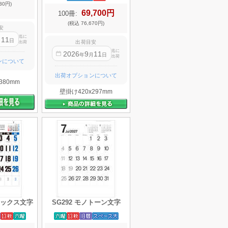
30円)
69,700円
100冊:
(税込 76,670円)
安
迄に
11
月
日
出荷目安
出荷
迄に
2026
9
11
年
月
日
出荷
ンについて
出荷オプションについて
380mm
壁掛け420x297mm
デラックス文字
SG292 モノトーン文字