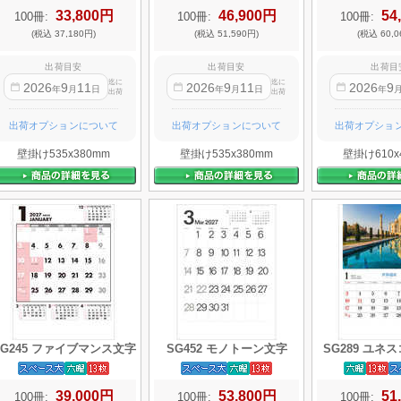
33,800円
46,900円
54
100冊:
100冊:
100冊:
(税込 37,180円)
(税込 51,590円)
(税込 60,0
出荷目安
出荷目安
出荷目
迄に
迄に
2026
9
11
2026
9
11
2026
9
年
月
日
年
月
日
年
出荷
出荷
出荷オプションについて
出荷オプションについて
出荷オプショ
壁掛け535x380mm
壁掛け535x380mm
壁掛け610x
SG245 ファイブマンス文字
SG452 モノトーン文字
SG289 ユネ
39,000円
53,800円
51
100冊:
100冊:
100冊: