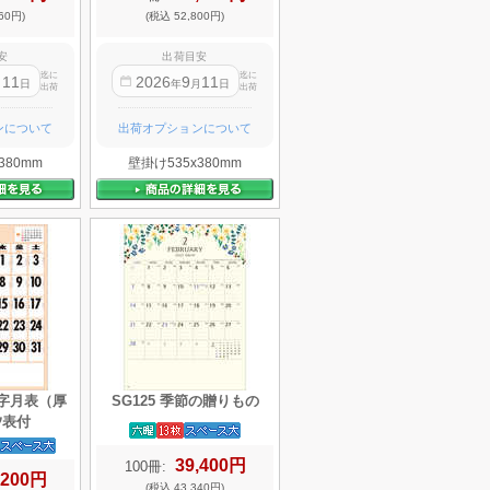
60円)
(税込 52,800円)
安
出荷目安
迄に
迄に
11
2026
9
11
月
日
年
月
日
出荷
出荷
ンについて
出荷オプションについて
380mm
壁掛け535x380mm
文字月表（厚
SG125 季節の贈りもの
汐表付
39,400円
100冊:
,200円
(税込 43,340円)