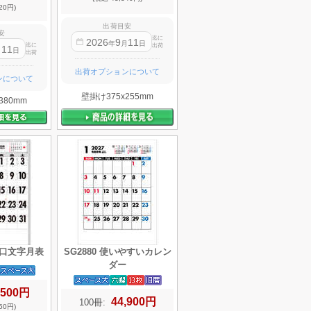
20円)
出荷目安
安
迄に
2026
9
11
年
月
日
迄に
出荷
11
月
日
出荷
出荷オプションについて
ンについて
壁掛け375x255mm
380mm
W厚口文字月表
SG2880 使いやすいカレン
ダー
,500円
44,900円
100冊:
50円)