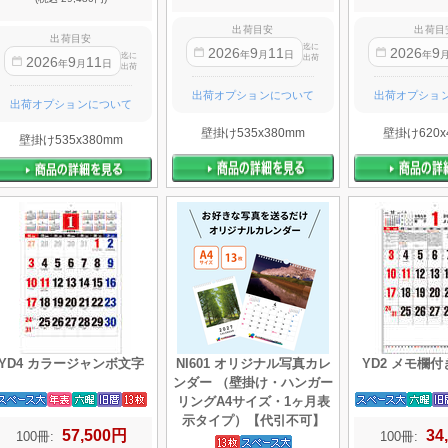
出荷目安
出荷目
出荷目安
迄に
2026
9
11
2026
9
年
月
日
年
迄に
出荷
2026
9
11
年
月
日
出荷
出荷オプションについて
出荷オプショ
出荷オプションについて
壁掛け535x380mm
壁掛け620x
壁掛け535x380mm
YD4 カラージャンボ文字
NI601 オリジナル写真カレ
YD2 メモ欄
ンダー （壁掛け・ハンガー
リングA4サイズ・1ヶ月表
示タイプ）【代引不可】
57,500円
34
100冊:
100冊: