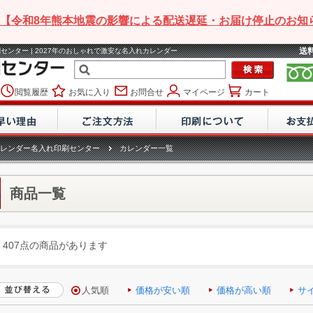
【令和8年熊本地震の影響による配送遅延・お届け停止のお知
送
センター | 2027年のおしゃれで激安な名入れカレンダー
閲覧履歴
お気に入り
お問合せ
マイページ
カート
レンダー名入れ印刷センター
カレンダー一覧
商品一覧
407点の商品があります
人気順
価格が安い順
価格が高い順
サ