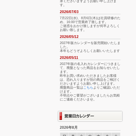
承くださいますようお願い申し上げま
す。
2026/07/03
7月22日(水)、8月6日(木)は社員研修のた
め、16:00で営業終了致します。
ご迷惑をおかけ致しますが何卒よろしく
お願い致します。
2026/05/12
2027年版カレンダーを販売開始いたしま
した。
本年もどうぞよろしくお願いいたします
2026/05/11
2027年版の名入れカレンダーにつきまし
て、廃盤となった商品をお知らせいたし
ます。
昨年お買い求めいただきましたお客様
は、恐れ入りますが別の商品をご検討く
ださいますようお願い申し上げます。
廃盤商品一覧は
こちら
よりご確認いただ
けます。
不明点やご要望がございましたらお気軽
にご連絡くださいませ。
2026年8月