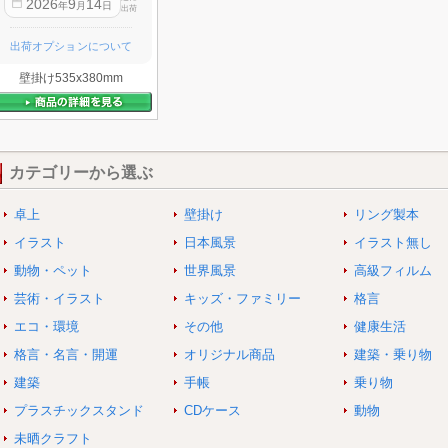
2026
9
14
年
月
日
出荷
出荷オプションについて
壁掛け535x380mm
カテゴリーから選ぶ
卓上
壁掛け
リング製本
イラスト
日本風景
イラスト無し
動物・ペット
世界風景
高級フィルム
芸術・イラスト
キッズ・ファミリー
格言
エコ・環境
その他
健康生活
格言・名言・開運
オリジナル商品
建築・乗り物
建築
手帳
乗り物
プラスチックスタンド
CDケース
動物
未晒クラフト