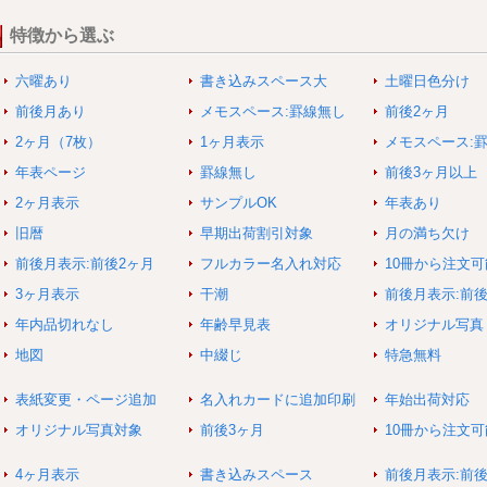
特徴から選ぶ
六曜あり
書き込みスペース大
土曜日色分け
前後月あり
メモスペース:罫線無し
前後2ヶ月
2ヶ月（7枚）
1ヶ月表示
メモスペース:
年表ページ
罫線無し
前後3ヶ月以上
2ヶ月表示
サンプルOK
年表あり
旧暦
早期出荷割引対象
月の満ち欠け
前後月表示:前後2ヶ月
フルカラー名入れ対応
10冊から注文可
3ヶ月表示
干潮
前後月表示:前
年内品切れなし
年齢早見表
オリジナル写真
地図
中綴じ
特急無料
表紙変更・ページ追加
名入れカードに追加印刷
年始出荷対応
オリジナル写真対象
前後3ヶ月
10冊から注文
4ヶ月表示
書き込みスペース
前後月表示:前後