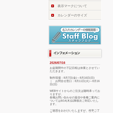
表示マークについて
カレンダーのサイズ
2026/07/16
お盆期間中の下記日程は休業とさせてい
ただきます。
制作現場：8月7日(金)～8月16日(日)
｜ お問合せ窓口：8月11日(火)～8月16
日(日)
WEBサイトからのご注文は随時承ってお
りますが、
各種お問い合わせの返信や各種ご案内に
ついては8/14(木)以降順次ご対応いたし
ます。
ご迷惑をおかけいたしますが、何卒ご了