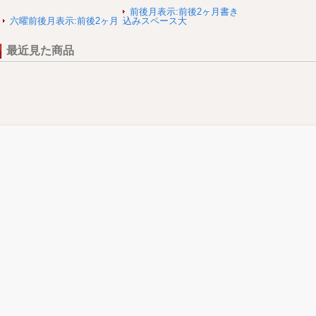
前後月表示:前後2ヶ月書き
六曜前後月表示:前後2ヶ月
込みスペース大
最近見た商品