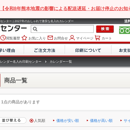
【令和8年熊本地震の影響による配送遅延・お届け停止のお知
送
センター | 2027年のおしゃれで激安な名入れカレンダー
閲覧履歴
お気に入り
お問合せ
マイページ
カート
レンダー名入れ印刷センター
カレンダー一覧
商品一覧
1点の商品があります
人気順
価格が安い順
価格が高い順
サ