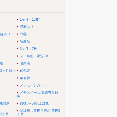
1ヶ月（13枚）
旧暦あり
罫線有り
六曜
新商品
3ヶ月（7枚）
メール便・郵送OK
能
晴雨表
後3ヶ月以上
個包装
年表付
メッセージカード
メモスペース:罫線有り対
象
可能対象
前後3ヶ月以上対象
罫線無し前後月表示:前後2
3ヶ月
ヶ月