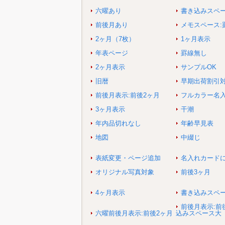
六曜あり
書き込みスペ
前後月あり
メモスペース:
2ヶ月（7枚）
1ヶ月表示
年表ページ
罫線無し
2ヶ月表示
サンプルOK
旧暦
早期出荷割引
前後月表示:前後2ヶ月
フルカラー名
3ヶ月表示
干潮
年内品切れなし
年齢早見表
地図
中綴じ
表紙変更・ページ追加
名入れカード
オリジナル写真対象
前後3ヶ月
4ヶ月表示
書き込みスペ
前後月表示:前
六曜前後月表示:前後2ヶ月
込みスペース大