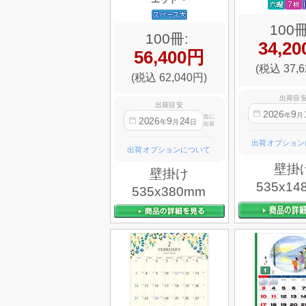
100冊
100冊:
34,2
56,400円
(税込 37,6
(税込 62,040円)
出荷目
出荷目安
2026
9
年
月
迄に
2026
9
24
年
月
日
出荷
出荷オプション
出荷オプションについて
壁掛
壁掛け
535x14
535x380mm