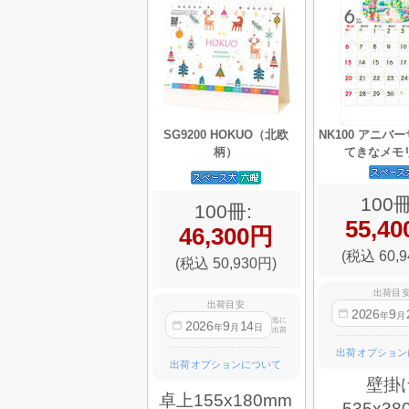
SG9200 HOKUO（北欧
NK100 アニバ
柄）
てきなメモ
100冊
100冊:
55,4
46,300円
(税込 60,9
(税込 50,930円)
出荷目
出荷目安
2026
9
年
月
迄に
2026
9
14
年
月
日
出荷
出荷オプション
出荷オプションについて
壁掛
卓上155x180mm
535x38