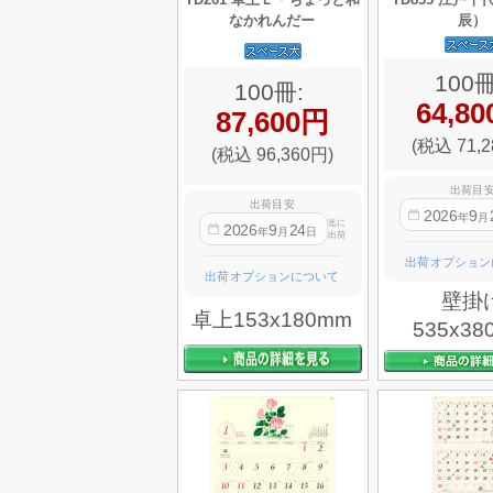
なかれんだー
辰）
100冊
100冊:
64,8
87,600円
(税込 71,2
(税込 96,360円)
出荷目
出荷目安
2026
9
年
月
迄に
2026
9
24
年
月
日
出荷
出荷オプション
出荷オプションについて
壁掛
卓上153x180mm
535x38