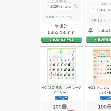
出荷目安
出荷目
迄に
2026
9
14
年
月
日
出荷
2026
9
年
月
出荷オプションについて
出荷オプション
壁掛け
卓上155x
535x250mm
NK108 花日記（フラワーダ
NK31 アニマ
イヤリー）
カレン
100冊:
100冊