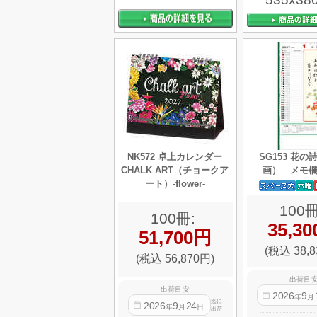
NK572 卓上カレンダー
SG153 花の
CHALK ART（チョークア
画） メモ
ート）-flower-
100冊
100冊:
35,3
51,700円
(税込 38,8
(税込 56,870円)
出荷目
出荷目安
2026
9
年
月
迄に
2026
9
24
年
月
日
出荷