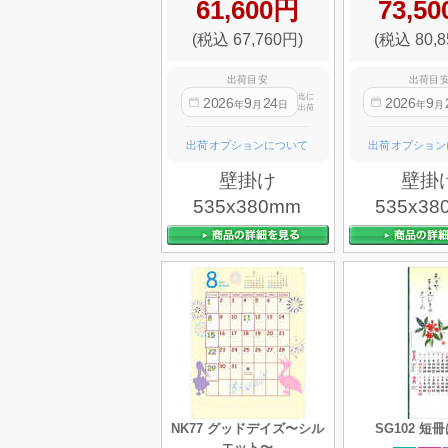
61,600円
73,5
(税込 67,760円)
(税込 80,8
出荷目安
出荷目
迄に
2026
9
24
2026
9
年
月
日
年
月
出荷
出荷オプションについて
出荷オプション
壁掛け
壁掛
535x380mm
535x38
NK77 グッドデイズ〜シル
SG102 短
エット〜