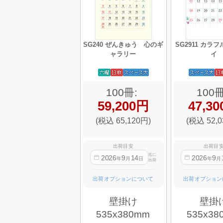
SG240 ぜんきゅう 心のギ
SG2911 カラ
ャラリー
イ
100冊:
100冊
59,200円
47,3
(税込 65,120円)
(税込 52,0
出荷目安
出荷目
迄に
2026
9
14
2026
9
年
月
日
年
月
出荷
出荷オプションについて
出荷オプション
壁掛け
壁掛
535x380mm
535x38