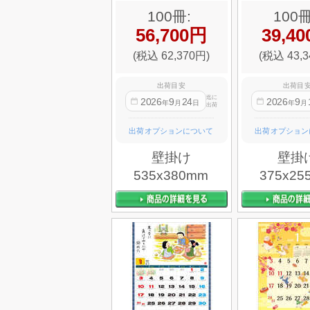
100冊:
100冊
56,700円
39,4
(税込 62,370円)
(税込 43,3
出荷目安
出荷目
迄に
2026
9
24
2026
9
年
月
日
年
月
出荷
出荷オプションについて
出荷オプション
壁掛け
壁掛
535x380mm
375x25