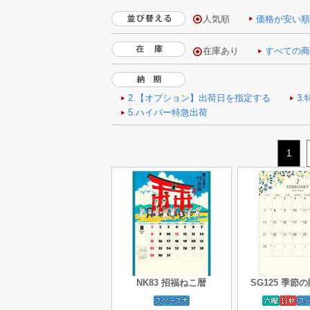
人気順
価格が安い
1
NK83 招福ねこ暦
SG125 季節