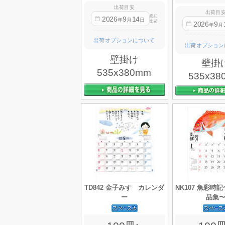
出荷目安
出荷目
迄に
2026
9
14
年
月
日
出荷
2026
9
年
月
出荷オプションについて
出荷オプション
壁掛け
壁掛
535x380mm
535x38
TD842 金子みすゞカレンダ
NK107 魚彩時
ー
品集