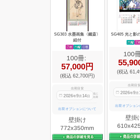
SG303 水墨画集〈鐵斎〉
SG405 光と
紐付
100冊
100冊:
55,9
57,000円
(税込 61,4
(税込 62,700円)
出荷目
出荷目安
2026
9
年
月
迄に
2026
9
14
年
月
日
出荷
出荷オプション
出荷オプションについて
壁掛
壁掛け
610x42
772x350mm