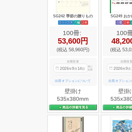
SG242 季節の贈りもの
SG249 お
100冊:
100冊
53,600円
48,2
(税込 58,960円)
(税込 53,0
出荷目安
出荷目
迄に
2026
9
14
2026
9
年
月
日
年
月
出荷
出荷オプションについて
出荷オプション
壁掛け
壁掛
535x380mm
535x38