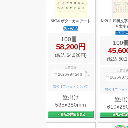
NK64 ボタニカルアート
NK911 和風文
月文字
100冊:
100冊
58,200円
45,6
(税込 64,020円)
(税込 50,1
出荷目安
出荷目
迄に
2026
9
24
年
月
日
出荷
2026
9
年
月
出荷オプションについて
出荷オプション
壁掛け
壁掛
535x380mm
610x28