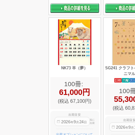
NK73 羊（夢）
SG241 クラフ
ニマ
100冊:
100冊
61,000円
55,3
(税込 67,100円)
(税込 60,8
出荷目安
出荷目
迄に
2026
9
24
年
月
日
出荷
2026
9
年
月
出荷オプションについて