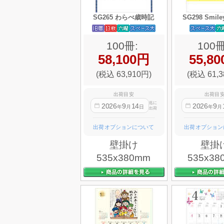
SG265 わらべ歳時記
SG298 Smile
100冊:
100冊
58,100円
55,8
(税込 63,910円)
(税込 61,3
出荷目安
出荷目
迄に
2026
9
14
2026
9
年
月
日
年
月
出荷
出荷オプションについて
出荷オプション
壁掛け
壁掛
535x380mm
535x38