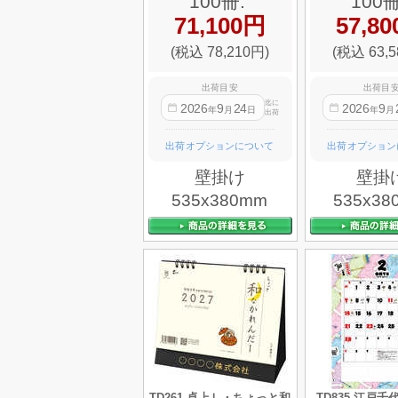
100冊:
100冊
71,100円
57,8
(税込 78,210円)
(税込 63,5
出荷目安
出荷目
迄に
2026
9
24
2026
9
年
月
日
年
月
出荷
出荷オプションについて
出荷オプション
壁掛け
壁掛
535x380mm
535x38
TD261 卓上Ｌ・ちょっと和
TD835 江戸