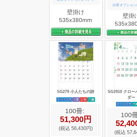
出荷オプション
壁掛け
壁掛
535x380mm
535x38
SG279 小人たちの詩
SG2910 クロ
ダー
100冊:
100冊
51,300円
52,4
(税込 56,430円)
(税込 57,6