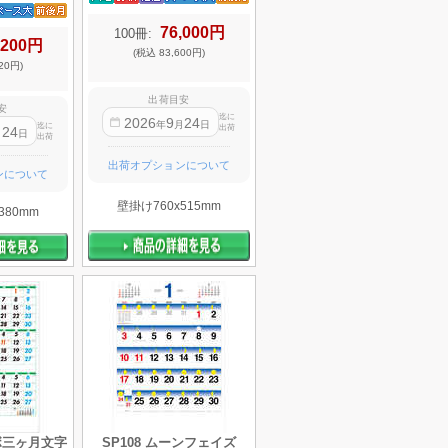
76,000円
100冊:
,200円
(税込 83,600円)
20円)
出荷目安
安
迄に
2026
9
24
年
月
日
迄に
出荷
24
月
日
出荷
出荷オプションについて
ンについて
壁掛け760x515mm
380mm
ンボ三ヶ月文字
SP108 ムーンフェイズ