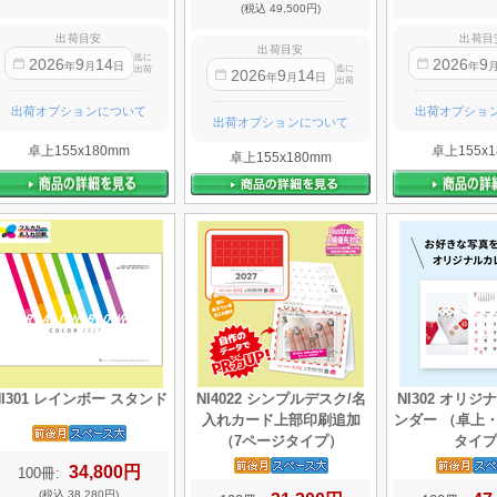
(税込 49,500円)
出荷目安
出荷目
出荷目安
迄に
2026
9
14
2026
9
年
月
日
年
迄に
出荷
2026
9
14
年
月
日
出荷
出荷オプションについて
出荷オプショ
出荷オプションについて
卓上155x180mm
卓上155x1
卓上155x180mm
NI301 レインボー スタンド
NI4022 シンプルデスク/名
NI302 オリ
入れカード上部印刷追加
ンダー （卓上
（7ページタイプ）
タイプ
34,800円
100冊:
(税込 38,280円)