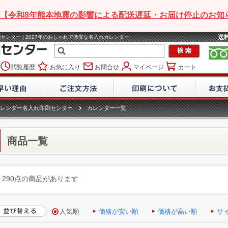
【令和8年熊本地震の影響による配送遅延・お届け停止のお知
送
センター | 2027年のおしゃれで激安な名入れカレンダー
閲覧履歴
お気に入り
お問合せ
マイページ
カート
レンダー名入れ印刷センター
カレンダー一覧
商品一覧
290点の商品があります
人気順
価格が安い順
価格が高い順
サ