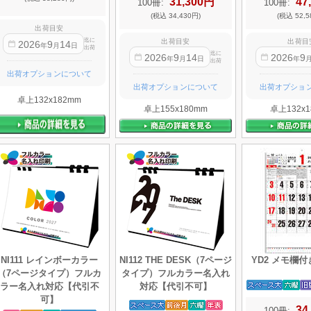
31,300円
47
100冊:
100冊:
(税込 34,430円)
(税込 52,5
出荷目安
迄に
出荷目安
出荷目
2026
9
14
年
月
日
出荷
迄に
2026
9
14
2026
9
年
月
日
年
出荷
出荷オプションについて
出荷オプションについて
出荷オプショ
卓上132x182mm
卓上155x180mm
卓上132x1
NI111 レインボーカラー
NI112 THE DESK（7ページ
YD2 メモ欄
（7ページタイプ）フルカ
タイプ）フルカラー名入れ
ラー名入れ対応【代引不
対応【代引不可】
可】
34
100冊: