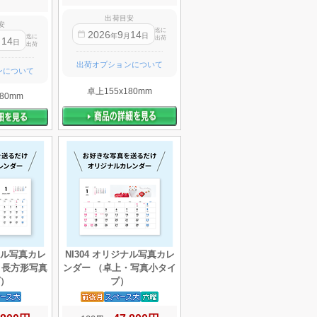
出荷目安
安
迄に
2026
9
14
年
月
日
迄に
出荷
14
月
日
出荷
出荷オプションについて
ンについて
卓上155x180mm
80mm
ジナル写真カレ
NI304 オリジナル写真カレ
・長方形写真
ンダー （卓上・写真小タイ
）
プ）