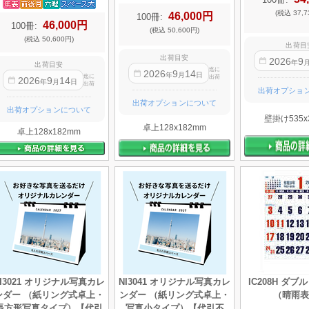
(税込 37,7
46,000円
100冊:
46,000円
100冊:
(税込 50,600円)
(税込 50,600円)
出荷目
出荷目安
2026
9
年
出荷目安
迄に
2026
9
14
年
月
日
迄に
出荷
2026
9
14
年
月
日
出荷
出荷オプショ
出荷オプションについて
出荷オプションについて
壁掛け535x
卓上128x182mm
卓上128x182mm
NI3021 オリジナル写真カレ
NI3041 オリジナル写真カレ
IC208H ダ
ンダー （紙リング式卓上・
ンダー （紙リング式卓上・
（晴雨表
長方形写真タイプ）【代引
写真小タイプ）【代引不