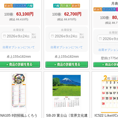
月表
63,100円
62,700円
100冊:
100冊:
80
100冊:
(税込 69,410円)
(税込 68,970円)
(税込 88,7
出荷目安
出荷目安
出荷目
迄に
迄に
2026
9
24
2026
9
24
年
月
日
年
月
日
出荷
出荷
2026
9
年
出荷オプションについて
出荷オプションについて
出荷オプショ
卓上155x182mm
卓上155x182mm
壁掛け775x
NA105 8切招福ふくろう
SB-20 富士山〔世界文化遺
IC522 Likeit!