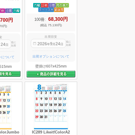
68,300円
100冊:
,700円
(税込 75,130円)
70円)
出荷目安
安
迄に
迄に
2026
9
24
24
年
月
日
月
日
出荷
出荷
出荷オプションについて
ンについて
壁掛け607x425mm
515mm
ColorJumbo
IC289 Likeit!ColorA2