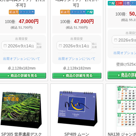
不可】
可】
50
100冊:
(税込 55,2
47,000円
47,000円
100冊:
100冊:
(税込 51,700円)
(税込 51,700円)
出荷目
出荷目安
出荷目安
2026
9
年
迄に
迄に
2026
9
14
2026
9
14
年
月
日
年
月
日
出荷
出荷
出荷オプショ
出荷オプションについて
出荷オプションについて
壁掛け525x
卓上128x182mm
卓上128x182mm
SP305 世界遺産デスク
SP409 ムーン
NA138 ジャ