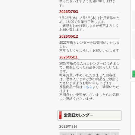
承くださいますようお願い申し上げま
す。
2026/07/03
7月22日(水)、8月6日(木)は社員研修のた
め、16:00で営業終了致します。
ご迷惑をおかけ致しますが何卒よろしく
お願い致します。
2026/05/12
2027年版カレンダーを販売開始いたしま
した。
本年もどうぞよろしくお願いいたします
2026/05/11
2027年版の名入れカレンダーにつきまし
て、廃盤となった商品をお知らせいたし
ます。
昨年お買い求めいただきましたお客様
は、恐れ入りますが別の商品をご検討く
ださいますようお願い申し上げます。
廃盤商品一覧は
こちら
よりご確認いただ
けます。
不明点やご要望がございましたらお気軽
にご連絡くださいませ。
2026年8月