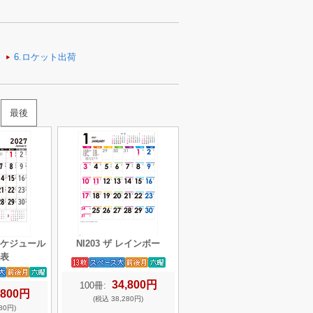
最後
トスケジュール
NI203 ザ レインボー
表
34,800円
100冊:
,800円
(税込 38,280円)
80円)