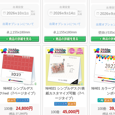
出荷目安
出荷目安
出荷目
迄に
迄に
2026
10
1
2026
9
14
2026
9
年
月
日
年
月
日
年
出荷
出荷
出荷オプションについて
出荷オプションについて
出荷オプショ
卓上155x180mm
卓上155x180mm
壁掛け535x
NI402 シンプルデス
NI4021 シンプルデスク/表
NI401 カラー
ク/red（7ページタイプ）
紙カスタマイズ可能（7ペ
ンボ
ージタイプ）
24,800円
39
100冊:
100冊:
45,000円
100冊:
(税込 27,280円)
(税込 43,7