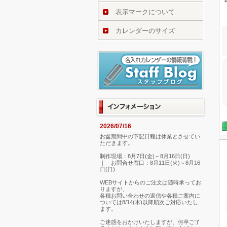
表示マークについて
カレンダーのサイズ
2026/07/16
お盆期間中の下記日程は休業とさせてい
ただきます。
制作現場：8月7日(金)～8月16日(日)
｜ お問合せ窓口：8月11日(火)～8月16
日(日)
WEBサイトからのご注文は随時承ってお
りますが、
各種お問い合わせの返信や各種ご案内に
ついては8/14(木)以降順次ご対応いたし
ます。
ご迷惑をおかけいたしますが、何卒ご了