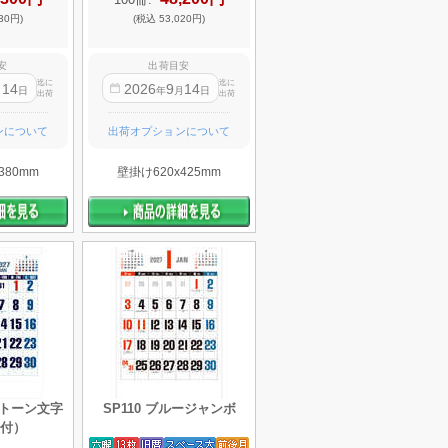
30円)
(税込 53,020円)
安
出荷目安
迄に
迄に
14
2026
9
14
月
日
年
月
日
出荷
出荷
ンについて
出荷オプションについて
380mm
壁掛け620x425mm
ブルトーン文字
SP110 ブルージャンボ
付）