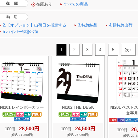
1
2
3
4
5
次 ›
NI101 レインボーカラー
NI102 THE DESK
NI201 ベス
文字月
28,500円
24,500円
100冊:
100冊:
26
100冊:
(税込 31,350円)
(税込 26,950円)
(税込 29,4