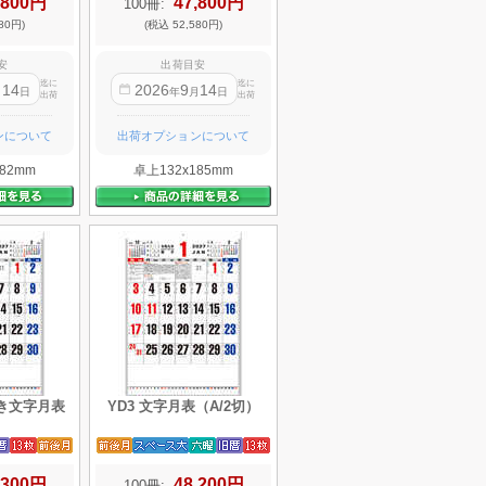
,800円
47,800円
100冊:
80円)
(税込 52,580円)
安
出荷目安
迄に
迄に
14
2026
9
14
月
日
年
月
日
出荷
出荷
ンについて
出荷オプションについて
82mm
卓上132x185mm
付き文字月表
YD3 文字月表（A/2切）
,300円
48,200円
100冊: