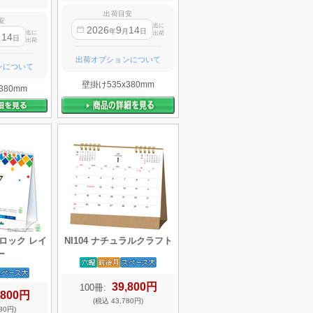
出荷目安
安
迄に
2026
9
14
年
月
日
迄に
出荷
14
月
日
出荷
出荷オプションについて
ンについて
壁掛け535x380mm
380mm
ブロック レイ
NI104 ナチュラルクラフト
ー
39,800円
100冊:
,800円
(税込 43,780円)
80円)