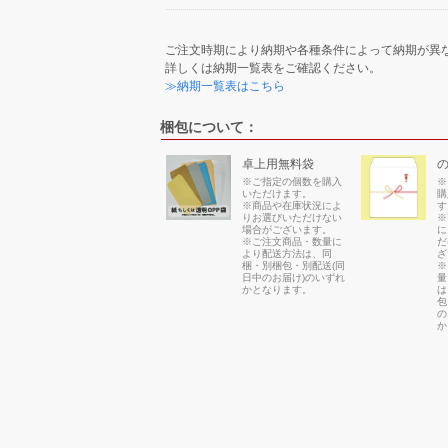
ご注文時期により納期や各種条件によって納期が異
詳しくは納期一覧表をご確認ください。
≫納期一覧表はこちら
梱包について：
卓上用無料袋
※ご指定の個数を購入
※
いただけます。
購
※商品や在庫状況によ
す
りお選びいただけない
※
場合がございます。
に
※ご注文商品・数量に
だ
より配送方法は、同
ざ
梱・別梱包・別配送(同
※
日中のお届け)のいずれ
量
かとなります。
は
包
の
か