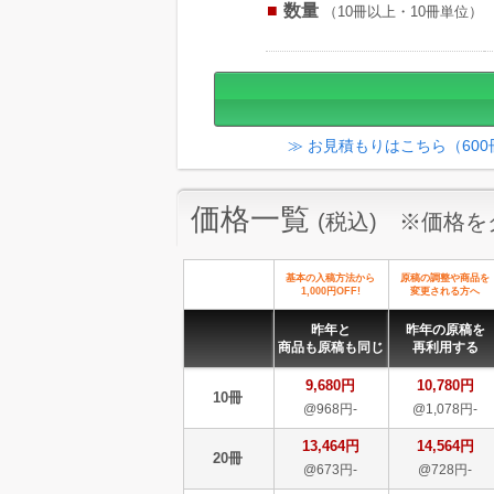
数量
（10冊以上・10冊単位）
≫ お見積もりはこちら（60
価格一覧
(税込) ※価格
基本の入稿方法から
原稿の調整や商品を
1,000円OFF!
変更される方へ
昨年と
昨年の原稿を
商品も原稿も同じ
再利用する
9,680円
10,780円
10冊
@968円-
@1,078円-
13,464円
14,564円
20冊
@673円-
@728円-