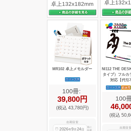
卓上132x
卓上132x182mm
MR102 卓上メモルダー
NI112 THE D
タイプ）フルカ
対応【代引
100冊:
39,800円
100冊
46,0
(税込 43,780円)
(税込 50,6
出荷目安
迄に
出荷目
2026
9
24
年
月
日
出荷