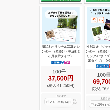
NI308 オリジナル写真カレ
NI603 オリジ
ンダー （壁掛け・中綴じ2
ンダー （壁掛け
ヶ月表示タイプ）
リングA3サイズ
示タイプ）【
100冊:
100冊
37,500円
69,7
(税込 41,250円)
(税込 76,6
出荷目安
出荷目
迄に
2026
9
14
年
月
日
出荷
2026
9
年
月