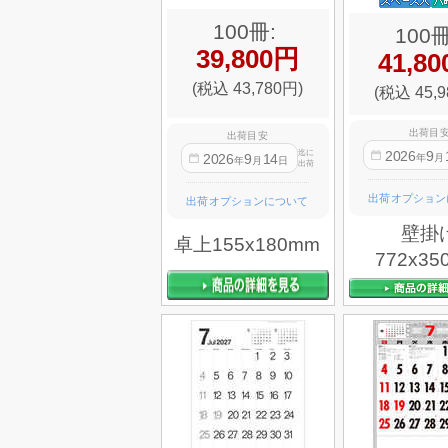
100冊:
100冊
39,800円
41,8
(税込 43,780円)
(税込 45,9
出荷目
出荷目安
2026
9
迄に
2026
9
14
年
月
年
月
日
出荷
出荷オプション
出荷オプションについて
壁掛
卓上155x180mm
772x35