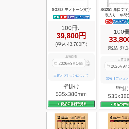
SG292 モノトーン文字
SG251 厚口文
表入り・年間
100冊:
100冊
39,800円
33,8
(税込 43,780円)
(税込 37,1
出荷目安
出荷目
迄に
2026
9
14
年
月
日
出荷
2026
9
年
月
出荷オプションについて
出荷オプション
壁掛け
壁掛
535x380mm
535x38