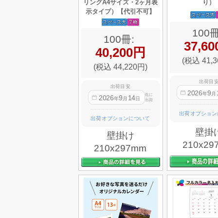
リングA4サイズ・2ヶ月表
り）
示タイプ）【代引不可】
100冊
100冊:
37,6
40,200円
(税込 41,3
(税込 44,220円)
出荷目
出荷目安
2026
9
年
月
迄に
2026
9
14
年
月
日
出荷
出荷オプション
出荷オプションについて
壁掛
壁掛け
210x29
210x297mm