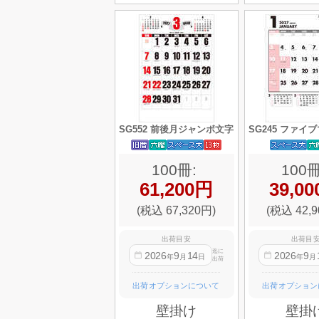
SG552 前後月ジャンボ文字
SG245 ファイ
100冊:
100冊
61,200円
39,0
(税込 67,320円)
(税込 42,9
出荷目安
出荷目
迄に
2026
9
14
2026
9
年
月
日
年
月
出荷
出荷オプションについて
出荷オプション
壁掛け
壁掛