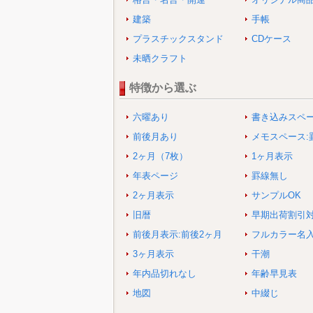
建築
手帳
プラスチックスタンド
CDケース
未晒クラフト
特徴から選ぶ
六曜あり
書き込みスペ
前後月あり
メモスペース:
2ヶ月（7枚）
1ヶ月表示
年表ページ
罫線無し
2ヶ月表示
サンプルOK
旧暦
早期出荷割引
前後月表示:前後2ヶ月
フルカラー名
3ヶ月表示
干潮
年内品切れなし
年齢早見表
地図
中綴じ