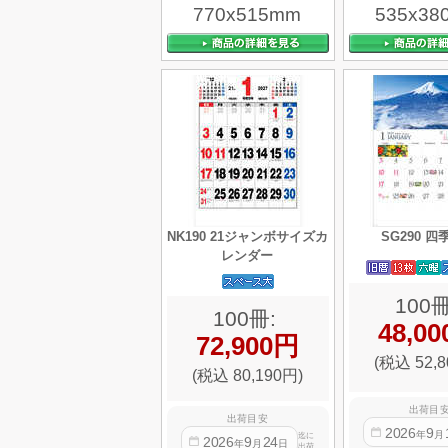
770x515mm
535x38
NK190 21ジャンボサイズカ
SG290 
レンダー
100冊
100冊:
48,0
72,900円
(税込 52,8
(税込 80,190円)
出荷目
出荷目安
2026
9
年
月
迄に
2026
9
24
年
月
日
出荷