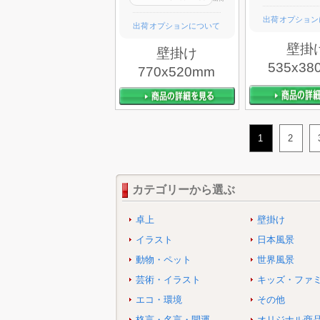
出荷オプション
出荷オプションについて
壁掛
壁掛け
535x38
770x520mm
1
2
カテゴリーから選ぶ
卓上
壁掛け
イラスト
日本風景
動物・ペット
世界風景
芸術・イラスト
キッズ・ファ
エコ・環境
その他
格言・名言・開運
オリジナル商