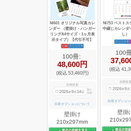
NI601 オリジナル写真カレ
NI753 ベスト
ンダー （壁掛け・ハンガー
中綴じカレンダ
リングA4サイズ・1ヶ月表
し）
示タイプ）【代引不可】
100冊
100冊:
37,6
48,600円
(税込 41,3
(税込 53,460円)
出荷目
出荷目安
2026
9
年
月
迄に
2026
9
14
年
月
日
出荷
出荷オプション
出荷オプションについて
壁掛
壁掛け
210x29
210x297mm