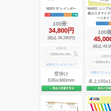
NI203 ザ レインボー
NI4021 シン
紙カスタマイズ
ージタイ
100冊:
34,800円
100冊
(税込 38,280円)
45,0
(税込 49,5
出荷目安
迄に
2026
9
14
年
月
日
出荷
出荷目
2026
9
年
月
出荷オプションについて
出荷オプション
壁掛け
535x380mm
卓上155x