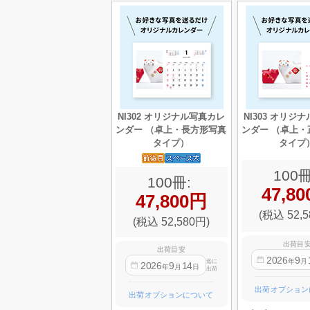
NI302 オリジナル写真カレ
NI303 オリジ
ンダー （卓上・長方形写真
ンダー （卓上・
タイプ）
タイプ
100冊
100冊:
47,8
47,800円
(税込 52,5
(税込 52,580円)
出荷目
出荷目安
2026
9
年
月
迄に
2026
9
14
年
月
日
出荷
出荷オプション
出荷オプションについて