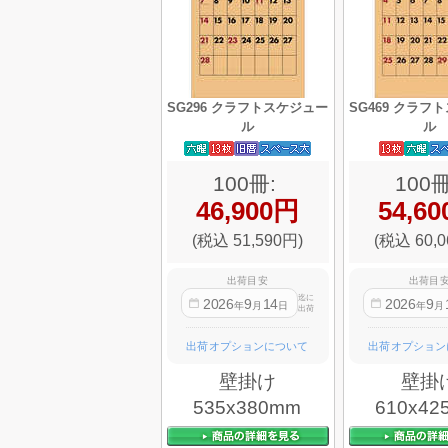
SG296 クラフトスケジュー
SG469 クラフ
ル
ル
100冊:
100冊
46,900円
54,6
(税込 51,590円)
(税込 60,0
出荷目安
出荷目
迄に
2026
9
14
2026
9
年
月
日
年
月
出荷
出荷オプションについて
出荷オプション
壁掛け
壁掛
535x380mm
610x42