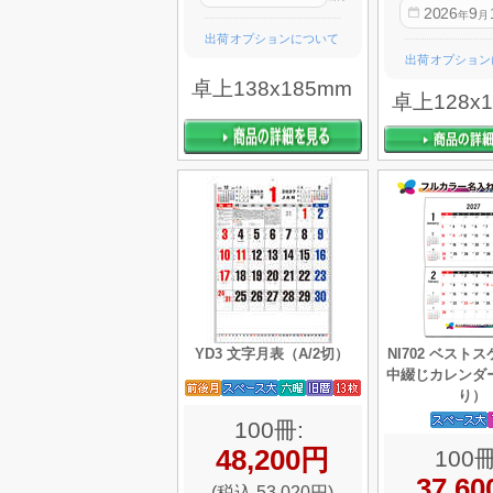
2026
9
年
月
出荷オプションについて
出荷オプション
卓上138x185mm
卓上128x
YD3 文字月表（A/2切）
NI702 ベスト
中綴じカレンダ
り）
100冊:
48,200円
100冊
37,6
(税込 53,020円)