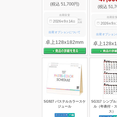
(税込 51,700円)
(税込 51,7
出荷目安
出荷目
迄に
2026
9
14
年
月
日
2026
9
出荷
年
月
出荷オプションについて
出荷オプション
卓上128x182mm
卓上128x
SG927 パステルカラースケ
SG317 シンプ
ジュール
ル（年表付・
ス）