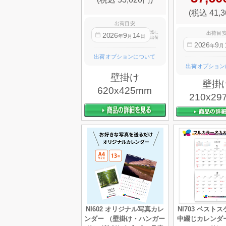
(税込 41,3
出荷目安
迄に
出荷目
2026
9
14
年
月
日
出荷
2026
9
年
月
出荷オプションについて
出荷オプション
壁掛け
壁掛
620x425mm
210x29
NI602 オリジナル写真カレ
NI703 ベスト
ンダー （壁掛け・ハンガー
中綴じカレンダ