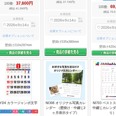
(税込 37,730円)
37,600円
100冊:
69
100冊:
(税込 41,360円)
(税込 76,6
出荷目安
迄に
出荷目安
2026
9
14
年
月
日
出荷目
出荷
迄に
2026
9
14
年
月
日
出荷
2026
9
年
出荷オプションについて
出荷オプションについて
出荷オプショ
壁掛け535x380mm
壁掛け210x297mm
壁掛け420x
YD4 カラージャンボ文字
NI308 オリジナル写真カレ
NI703 ベス
ンダー （壁掛け・中綴じ2
中綴じカレンダ
ヶ月表示タイプ）
り）