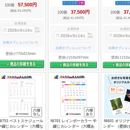
57,500円
100冊:
(税込 63,250円)
37,500円
37
100冊:
100冊:
(税込 41,250円)
(税込 41,3
出荷目安
迄に
出荷目安
出荷目
2026
9
14
年
月
日
出荷
迄に
2026
9
14
2026
9
年
月
日
年
出荷
出荷オプションについて
出荷オプションについて
出荷オプショ
壁掛け770x515mm
壁掛け210x297mm
壁掛け210x
NI753 ベストスケジュール
NI701 レインボーカラー 中
NI601 オリ
中綴じカレンダー（六曜な
綴じカレンダー（六曜あ
ンダー （壁掛