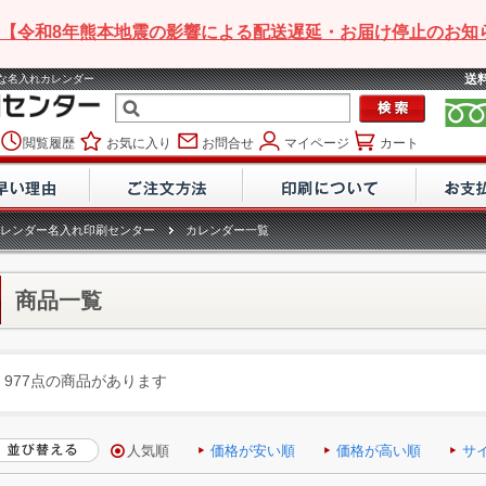
【令和8年熊本地震の影響による配送遅延・お届け停止のお知
送
安な名入れカレンダー
閲覧履歴
お気に入り
お問合せ
マイページ
カート
レンダー名入れ印刷センター
カレンダー一覧
商品一覧
977点の商品があります
人気順
価格が安い順
価格が高い順
サ