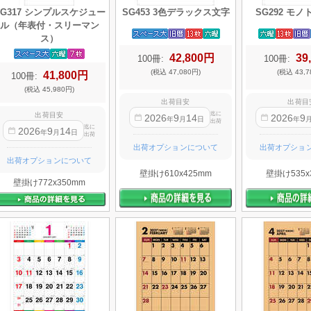
SG317 シンプルスケジュー
SG453 3色デラックス文字
SG292 モ
ル（年表付・スリーマン
ス）
42,800円
39
100冊:
100冊:
(税込 47,080円)
(税込 43,7
41,800円
100冊:
(税込 45,980円)
出荷目安
出荷目
迄に
出荷目安
2026
9
14
2026
9
年
月
日
年
出荷
迄に
2026
9
14
年
月
日
出荷
出荷オプションについて
出荷オプショ
出荷オプションについて
壁掛け610x425mm
壁掛け535x
壁掛け772x350mm