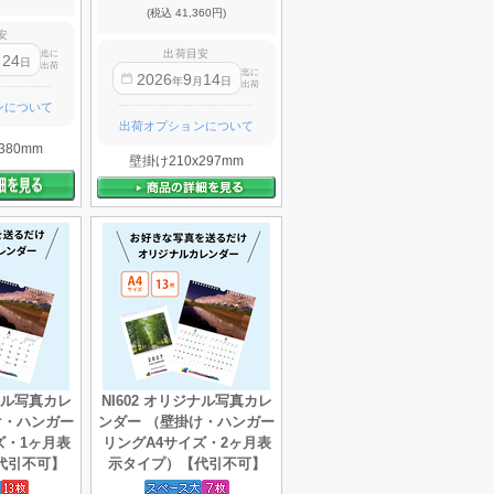
(税込 41,360円)
安
出荷目安
迄に
24
月
日
出荷
迄に
2026
9
14
年
月
日
出荷
ンについて
出荷オプションについて
380mm
壁掛け210x297mm
ジナル写真カレ
NI602 オリジナル写真カレ
け・ハンガー
ンダー （壁掛け・ハンガー
ズ・1ヶ月表
リングA4サイズ・2ヶ月表
代引不可】
示タイプ）【代引不可】