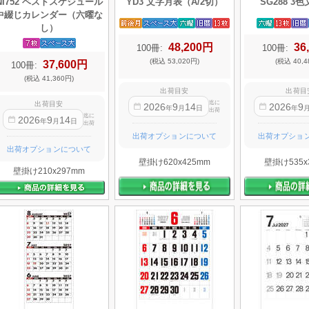
NI752 ベストスケジュール
YD3 文字月表（A/2切）
SG288 3
中綴じカレンダー（六曜な
し）
48,200円
36
100冊:
100冊:
(税込 53,020円)
(税込 40,4
37,600円
100冊:
(税込 41,360円)
出荷目安
出荷目
迄に
出荷目安
2026
9
14
2026
9
年
月
日
年
出荷
迄に
2026
9
14
年
月
日
出荷
出荷オプションについて
出荷オプショ
出荷オプションについて
壁掛け620x425mm
壁掛け535x
壁掛け210x297mm