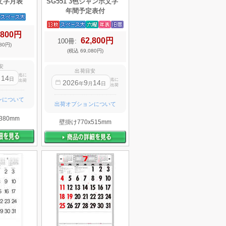
色文字月表
SG551 3色ジャンボ文字
年間予定表付
,800円
62,800円
100冊:
80円)
(税込 69,080円)
安
出荷目安
迄に
14
月
日
迄に
出荷
2026
9
14
年
月
日
出荷
ンについて
出荷オプションについて
380mm
壁掛け770x515mm