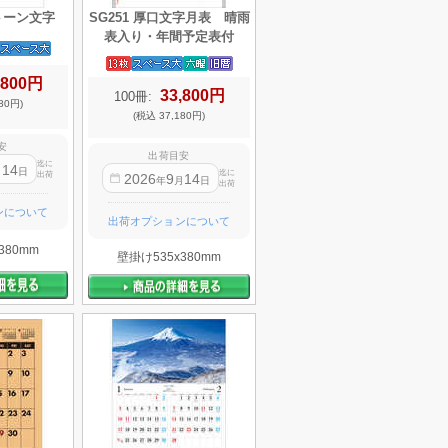
ノトーン文字
SG251 厚口文字月表 晴雨
表入り・年間予定表付
,800円
33,800円
100冊:
80円)
(税込 37,180円)
安
出荷目安
迄に
14
月
日
迄に
出荷
2026
9
14
年
月
日
出荷
ンについて
出荷オプションについて
380mm
壁掛け535x380mm