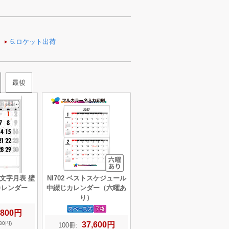
最後
ル文字月表 壁
NI702 ベストスケジュール
カレンダー
中綴じカレンダー（六曜あ
り）
,800円
37,600円
80円)
100冊: