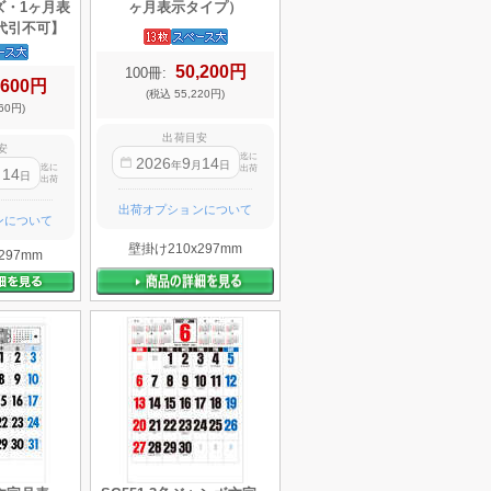
ズ・1ヶ月表
ヶ月表示タイプ）
代引不可】
50,200円
100冊:
,600円
(税込 55,220円)
60円)
出荷目安
安
迄に
2026
9
14
年
月
日
迄に
出荷
14
月
日
出荷
出荷オプションについて
ンについて
壁掛け210x297mm
297mm