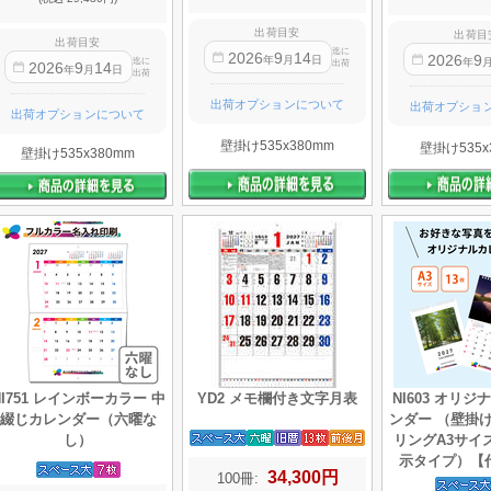
出荷目安
出荷目
出荷目安
迄に
2026
9
14
2026
9
年
月
日
年
迄に
出荷
2026
9
14
年
月
日
出荷
出荷オプションについて
出荷オプショ
出荷オプションについて
壁掛け535x380mm
壁掛け535x
壁掛け535x380mm
NI751 レインボーカラー 中
YD2 メモ欄付き文字月表
NI603 オリ
綴じカレンダー（六曜な
ンダー （壁掛
し）
リングA3サイ
示タイプ）【
34,300円
100冊: