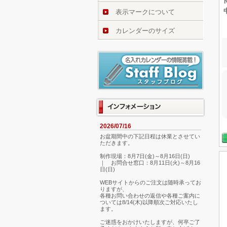
表示マークについて
カレンダーのサイズ
2026/07/16
お盆期間中の下記日程は休業とさせてい
ただきます。
制作現場：8月7日(金)～8月16日(日)
｜ お問合せ窓口：8月11日(火)～8月16
日(日)
WEBサイトからのご注文は随時承ってお
りますが、
各種お問い合わせの返信や各種ご案内に
ついては8/14(木)以降順次ご対応いたし
ます。
ご迷惑をおかけいたしますが、何卒ご了