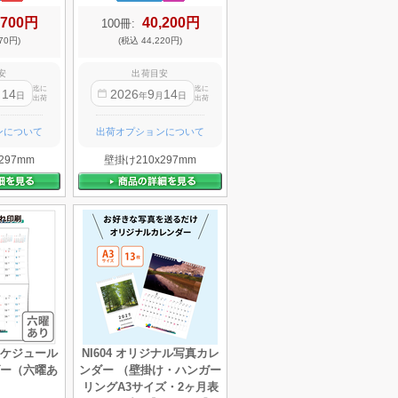
,700円
40,200円
100冊:
70円)
(税込 44,220円)
安
出荷目安
迄に
迄に
14
2026
9
14
月
日
年
月
日
出荷
出荷
ンについて
出荷オプションについて
297mm
壁掛け210x297mm
トスケジュール
NI604 オリジナル写真カレ
ー（六曜あ
ンダー （壁掛け・ハンガー
リングA3サイズ・2ヶ月表