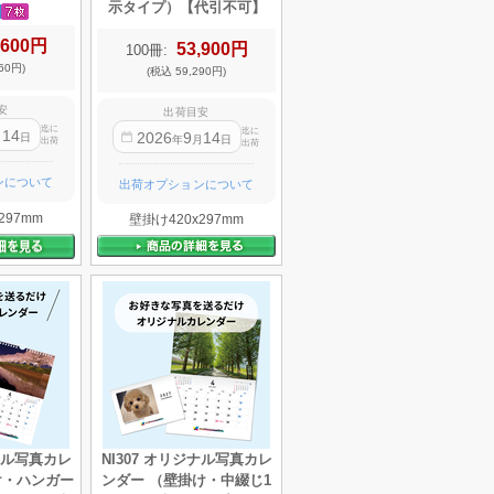
示タイプ）【代引不可】
,600円
53,900円
100冊:
60円)
(税込 59,290円)
安
出荷目安
迄に
迄に
14
2026
9
14
月
日
年
月
日
出荷
出荷
ンについて
出荷オプションについて
297mm
壁掛け420x297mm
ジナル写真カレ
NI307 オリジナル写真カレ
け・ハンガー
ンダー （壁掛け・中綴じ1