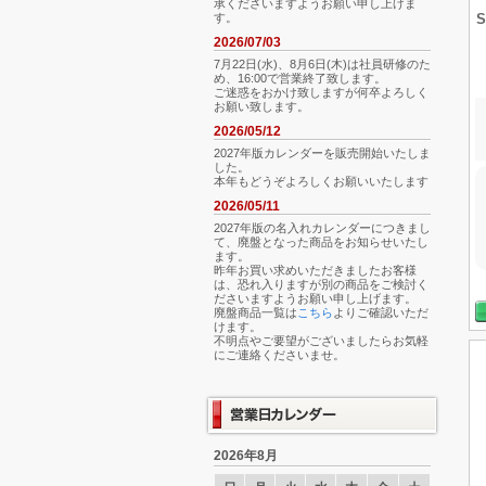
承くださいますようお願い申し上げま
す。
2026/07/03
7月22日(水)、8月6日(木)は社員研修のた
め、16:00で営業終了致します。
ご迷惑をおかけ致しますが何卒よろしく
お願い致します。
2026/05/12
2027年版カレンダーを販売開始いたしま
した。
本年もどうぞよろしくお願いいたします
2026/05/11
2027年版の名入れカレンダーにつきまし
て、廃盤となった商品をお知らせいたし
ます。
昨年お買い求めいただきましたお客様
は、恐れ入りますが別の商品をご検討く
ださいますようお願い申し上げます。
廃盤商品一覧は
こちら
よりご確認いただ
けます。
不明点やご要望がございましたらお気軽
にご連絡くださいませ。
2026年8月