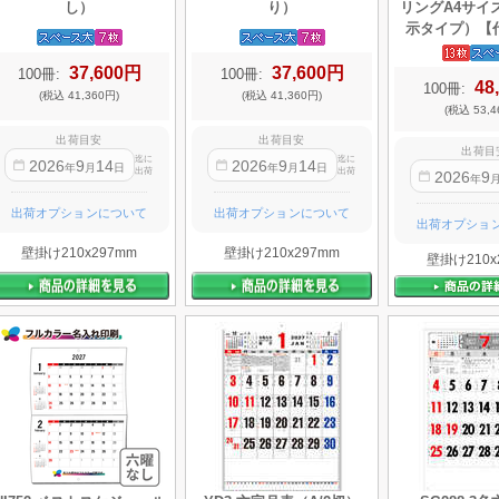
し）
り）
リングA4サイ
示タイプ）【
37,600円
37,600円
100冊:
100冊:
48
100冊:
(税込 41,360円)
(税込 41,360円)
(税込 53,4
出荷目安
出荷目安
出荷目
迄に
迄に
2026
9
14
2026
9
14
年
月
日
年
月
日
出荷
出荷
2026
9
年
出荷オプションについて
出荷オプションについて
出荷オプショ
壁掛け210x297mm
壁掛け210x297mm
壁掛け210x