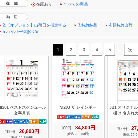
1
2
3
4
5
...
次 ›
NI201 ベストスケジュール
NI203 ザ レインボー
JB1 オリジナ
文字月表
掛け 名入れ
34,800円
100冊:
27
100冊:
26,800円
100冊:
(税込 38,280円)
(税込 30,5
(税込 29,480円)