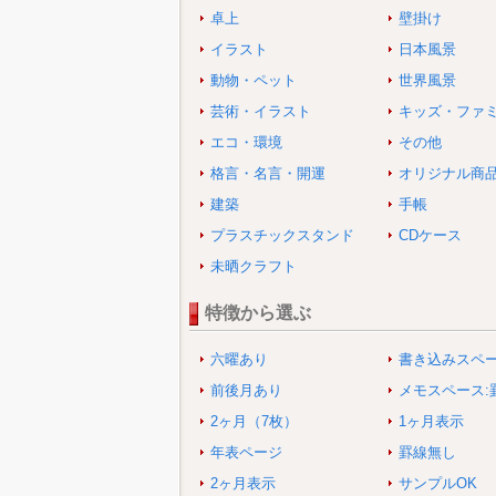
卓上
壁掛け
イラスト
日本風景
動物・ペット
世界風景
芸術・イラスト
キッズ・ファ
エコ・環境
その他
格言・名言・開運
オリジナル商
建築
手帳
プラスチックスタンド
CDケース
未晒クラフト
特徴から選ぶ
六曜あり
書き込みスペ
前後月あり
メモスペース:
2ヶ月（7枚）
1ヶ月表示
年表ページ
罫線無し
2ヶ月表示
サンプルOK