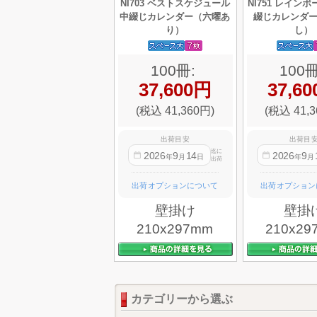
NI703 ベストスケジュール
NI751 レイン
中綴じカレンダー（六曜あ
綴じカレンダ
り）
し）
100冊:
100冊
37,600円
37,6
(税込 41,360円)
(税込 41,3
出荷目安
出荷目
迄に
2026
9
14
2026
9
年
月
日
年
月
出荷
出荷オプションについて
出荷オプション
壁掛け
壁掛
210x297mm
210x29
カテゴリーから選ぶ