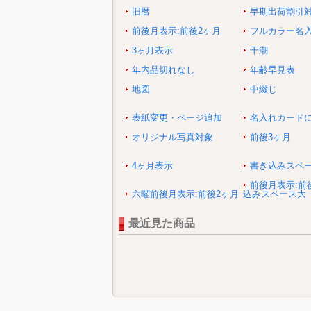
旧暦
早期出荷割引
前後月表示:前後2ヶ月
フルカラー名
3ヶ月表示
干潮
年内品切れなし
年齢早見表
地図
中綴じ
表紙変更・ページ追加
名入れカード
オリジナル写真対象
前後3ヶ月
4ヶ月表示
書き込みスペ
前後月表示:前
六曜前後月表示:前後2ヶ月
込みスペース大
最近見た商品