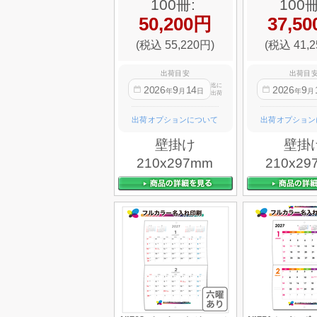
100冊:
100冊
50,200円
37,5
(税込 55,220円)
(税込 41,2
出荷目安
出荷目
迄に
2026
9
14
2026
9
年
月
日
年
月
出荷
出荷オプションについて
出荷オプション
壁掛け
壁掛
210x297mm
210x29