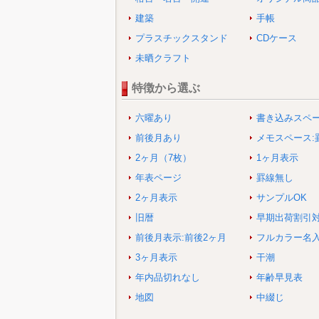
建築
手帳
プラスチックスタンド
CDケース
未晒クラフト
特徴から選ぶ
六曜あり
書き込みスペ
前後月あり
メモスペース:
2ヶ月（7枚）
1ヶ月表示
年表ページ
罫線無し
2ヶ月表示
サンプルOK
旧暦
早期出荷割引
前後月表示:前後2ヶ月
フルカラー名
3ヶ月表示
干潮
年内品切れなし
年齢早見表
地図
中綴じ