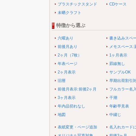
プラスチックスタンド
CDケース
未晒クラフト
特徴から選ぶ
六曜あり
書き込みスペ
前後月あり
メモスペース:
2ヶ月（7枚）
1ヶ月表示
年表ページ
罫線無し
2ヶ月表示
サンプルOK
旧暦
早期出荷割引
前後月表示:前後2ヶ月
フルカラー名
3ヶ月表示
干潮
年内品切れなし
年齢早見表
地図
中綴じ
表紙変更・ページ追加
名入れカード
オリジナル写真対象
前後3ヶ月