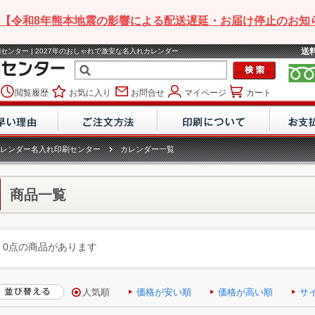
【令和8年熊本地震の影響による配送遅延・お届け停止のお知
送
センター | 2027年のおしゃれで激安な名入れカレンダー
閲覧履歴
お気に入り
お問合せ
マイページ
カート
レンダー名入れ印刷センター
カレンダー一覧
商品一覧
0点の商品があります
人気順
価格が安い順
価格が高い順
サ