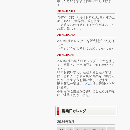
承くださいますようお願い申し上げま
す。
2026/07/03
7月22日(水)、8月6日(木)は社員研修のた
め、16:00で営業終了致します。
ご迷惑をおかけ致しますが何卒よろしく
お願い致します。
2026/05/12
2027年版カレンダーを販売開始いたしま
した。
本年もどうぞよろしくお願いいたします
2026/05/11
2027年版の名入れカレンダーにつきまし
て、廃盤となった商品をお知らせいたし
ます。
昨年お買い求めいただきましたお客様
は、恐れ入りますが別の商品をご検討く
ださいますようお願い申し上げます。
廃盤商品一覧は
こちら
よりご確認いただ
けます。
不明点やご要望がございましたらお気軽
にご連絡くださいませ。
2026年8月