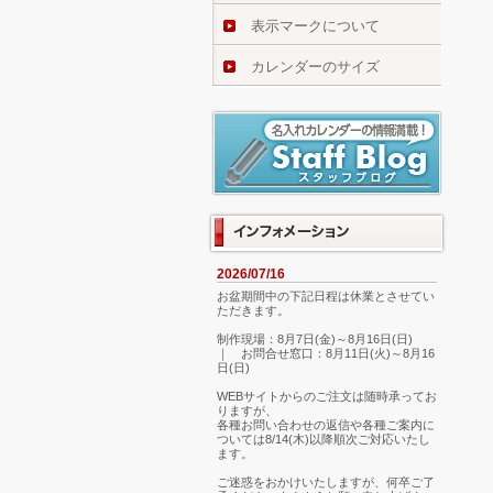
表示マークについて
カレンダーのサイズ
2026/07/16
お盆期間中の下記日程は休業とさせてい
ただきます。
制作現場：8月7日(金)～8月16日(日)
｜ お問合せ窓口：8月11日(火)～8月16
日(日)
WEBサイトからのご注文は随時承ってお
りますが、
各種お問い合わせの返信や各種ご案内に
ついては8/14(木)以降順次ご対応いたし
ます。
ご迷惑をおかけいたしますが、何卒ご了