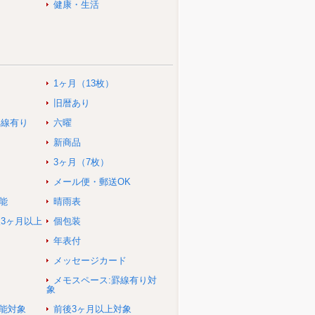
健康・生活
1ヶ月（13枚）
旧暦あり
罫線有り
六曜
新商品
3ヶ月（7枚）
メール便・郵送OK
能
晴雨表
後3ヶ月以上
個包装
年表付
メッセージカード
メモスペース:罫線有り対
象
可能対象
前後3ヶ月以上対象