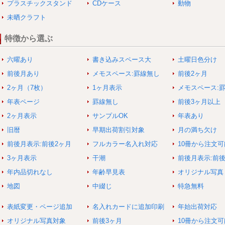
プラスチックスタンド
CDケース
動物
未晒クラフト
特徴から選ぶ
六曜あり
書き込みスペース大
土曜日色分け
前後月あり
メモスペース:罫線無し
前後2ヶ月
2ヶ月（7枚）
1ヶ月表示
メモスペース:
年表ページ
罫線無し
前後3ヶ月以上
2ヶ月表示
サンプルOK
年表あり
旧暦
早期出荷割引対象
月の満ち欠け
前後月表示:前後2ヶ月
フルカラー名入れ対応
10冊から注文可
3ヶ月表示
干潮
前後月表示:前
年内品切れなし
年齢早見表
オリジナル写真
地図
中綴じ
特急無料
表紙変更・ページ追加
名入れカードに追加印刷
年始出荷対応
オリジナル写真対象
前後3ヶ月
10冊から注文