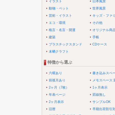
イラスト
日本風景
動物・ペット
世界風景
芸術・イラスト
キッズ・ファ
エコ・環境
その他
格言・名言・開運
オリジナル商
建築
手帳
プラスチックスタンド
CDケース
未晒クラフト
特徴から選ぶ
六曜あり
書き込みスペ
前後月あり
メモスペース:
2ヶ月（7枚）
1ヶ月表示
年表ページ
罫線無し
2ヶ月表示
サンプルOK
旧暦
早期出荷割引