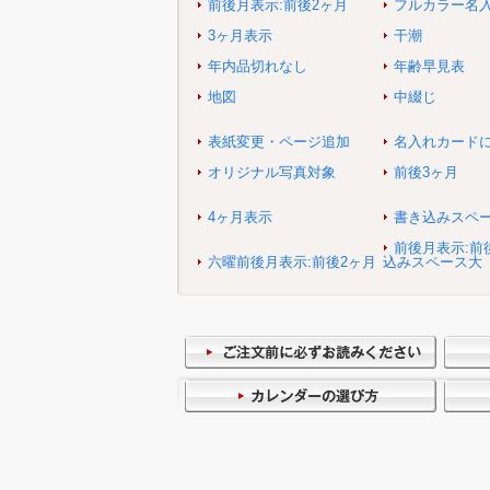
前後月表示:前後2ヶ月
フルカラー名
3ヶ月表示
干潮
年内品切れなし
年齢早見表
地図
中綴じ
表紙変更・ページ追加
名入れカード
オリジナル写真対象
前後3ヶ月
4ヶ月表示
書き込みスペ
前後月表示:前
六曜前後月表示:前後2ヶ月
込みスペース大