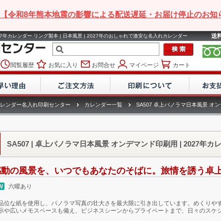
【令和8年熊本地震の影響による配送遅延・お届け停止のお知
送
027年カレンダー リング製本 | 日本風景 | 2027年のおしゃれで激安な名入れカレンダー
閲覧履歴
お気に入り
お問合せ
マイページ
カート
レンダー名入れ印刷センター
カレンダー一覧
SA507 卓上パノラマ日本風景 オ
SA507 | 卓上パノラマ日本風景 オンデマンド印刷用 | 2027年カ
感動の風景を、いつでもあなたのそばに。旅情を誘う卓
六曜あり
品位な紙を使用し、パノラマ写真の壮大さを最大限に引き出しています。めくりや
示や広いメモスペースも備え、ビジネスシーンからプライベートまで、日々のスケ