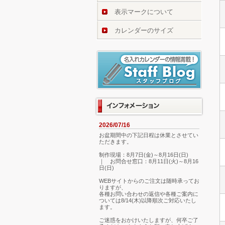
表示マークについて
カレンダーのサイズ
2026/07/16
お盆期間中の下記日程は休業とさせてい
ただきます。
制作現場：8月7日(金)～8月16日(日)
｜ お問合せ窓口：8月11日(火)～8月16
日(日)
WEBサイトからのご注文は随時承ってお
りますが、
各種お問い合わせの返信や各種ご案内に
ついては8/14(木)以降順次ご対応いたし
ます。
ご迷惑をおかけいたしますが、何卒ご了