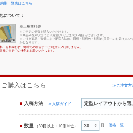
≫納期一覧表はこちら
包について：
卓上用無料袋
※ご指定の個数を購入いただけます。
※商品や在庫状況によりお選びいただけない場合がございます。
※ご注文商品・数量により配送方法は、同梱・別梱包・別配送(同日中のお届け)のい
かとなります。
料・有料問わず、弊社での梱包サービスは行っておりません。
客様ご自身での梱包をお願いいたします。
ご購入はこちら
≫ご注文方
入稿方法
≫入稿ガイド
数量
冊
価格一覧
（30冊以上・10冊単位）