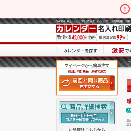
SA507 卓上パノラマ日本風景 オンデマンド印刷用 | 2
カ
マイページから簡単注文
前回と同じ商品・原稿で注文
高
表
お見積はこちらから