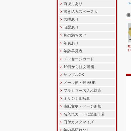
前後月あり
書き込みスペース大
梱
六曜あり
旧暦あり
月の満ち欠け
年表あり
無
お
年齢早見表
メッセージカード
10冊から注文可能
サンプルOK
メール便・郵送OK
フルカラー名入れ対応
オリジナル写真
表紙変更・ページ追加
名入れカードに追加印刷
日付カスタマイズ
年内品切れなし