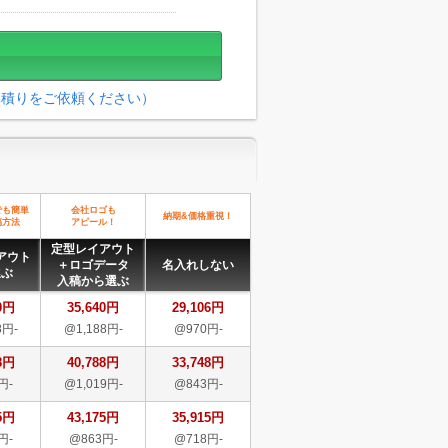
見積りをご依頼ください）
でも簡単
会社ロゴも
納期&価格重視！
稿方法
アピール！
定型レイアウト
アウト
＋ロゴデータ
名入れしない
選ぶ
入稿から選ぶ
0円
35,640円
29,106円
8円-
@1,188円-
@970円-
8円
40,788円
33,748円
円-
@1,019円-
@843円-
5円
43,175円
35,915円
円-
@863円-
@718円-