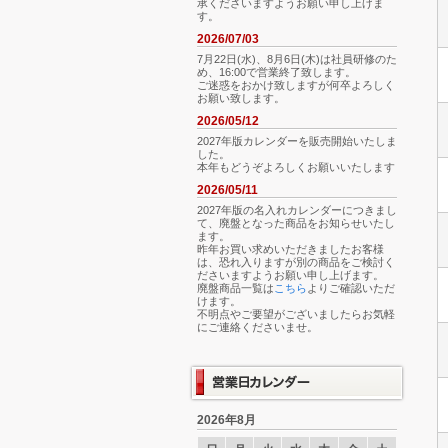
承くださいますようお願い申し上げま
す。
2026/07/03
7月22日(水)、8月6日(木)は社員研修のた
め、16:00で営業終了致します。
ご迷惑をおかけ致しますが何卒よろしく
お願い致します。
2026/05/12
2027年版カレンダーを販売開始いたしま
した。
本年もどうぞよろしくお願いいたします
2026/05/11
2027年版の名入れカレンダーにつきまし
て、廃盤となった商品をお知らせいたし
ます。
昨年お買い求めいただきましたお客様
は、恐れ入りますが別の商品をご検討く
ださいますようお願い申し上げます。
廃盤商品一覧は
こちら
よりご確認いただ
けます。
不明点やご要望がございましたらお気軽
にご連絡くださいませ。
2026年8月