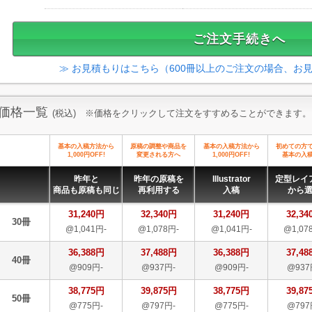
≫ お見積もりはこちら（600冊以上のご注文の場合、お
価格一覧
(税込) ※価格をクリックして注文をすすめることができます。
基本の入稿方法から
原稿の調整や商品を
基本の入稿方法から
初めての方
1,000円OFF!
変更される方へ
1,000円OFF!
基本の入
昨年と
昨年の原稿を
Illustrator
定型レイ
商品も原稿も同じ
再利用する
入稿
から
31,240円
32,340円
31,240円
32,34
30冊
@1,041円-
@1,078円-
@1,041円-
@1,07
36,388円
37,488円
36,388円
37,48
40冊
@909円-
@937円-
@909円-
@937
38,775円
39,875円
38,775円
39,87
50冊
@775円-
@797円-
@775円-
@797