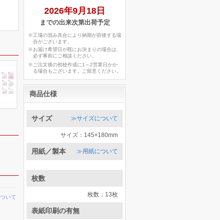
2026年9月18日
までの出来次第出荷予定
※工場の混み具合により納期が前後する場
合がございます。
※お届け希望日が既にお決まりの場合は、
必ず事前にご相談ください。
※ご注文後の初校作成に1～2営業日かか
る場合もございます。ご留意ください。
商品仕様
サイズ
≫サイズについて
サイズ：145×180mm
用紙／製本
≫用紙について
枚数
枚数：13枚
ついて
表紙印刷の有無