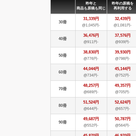
昨年と
昨年の原稿を
商品も原稿も同じ
再利用する
31,339円
32,439円
30冊
@1,045円-
@1,081円-
36,476円
37,576円
40冊
@911円-
@939円-
38,830円
39,930円
50冊
@776円-
@798円-
44,044円
45,144円
60冊
@734円-
@752円-
48,257円
49,357円
70冊
@689円-
@705円-
51,524円
52,624円
80冊
@644円-
@657円-
49,687円
50,787円
90冊
@552円-
@564円-
45,870円
46,970円