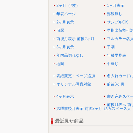
2ヶ月（7枚）
1ヶ月表示
年表ページ
罫線無し
2ヶ月表示
サンプルOK
旧暦
早期出荷割引
前後月表示:前後2ヶ月
フルカラー名
3ヶ月表示
干潮
年内品切れなし
年齢早見表
地図
中綴じ
表紙変更・ページ追加
名入れカード
オリジナル写真対象
前後3ヶ月
4ヶ月表示
書き込みスペ
前後月表示:前
六曜前後月表示:前後2ヶ月
込みスペース大
最近見た商品