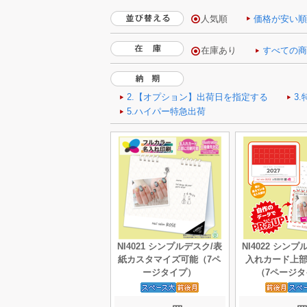
人気順
価格が安い
NI4021 シンプルデスク/表
NI4022 シン
紙カスタマイズ可能（7ペ
入れカード上
ージタイプ）
（7ページタ