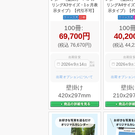
リングA3サイズ・1ヶ月表
リングA4サイズ
示タイプ）【代引不可】
示タイプ）【
100冊:
100冊
69,700円
40,2
(税込 76,670円)
(税込 44,2
出荷目安
出荷目
迄に
2026
9
14
2026
9
年
月
日
年
月
出荷
出荷オプションについて
出荷オプション
壁掛け
壁掛
420x297mm
210x29