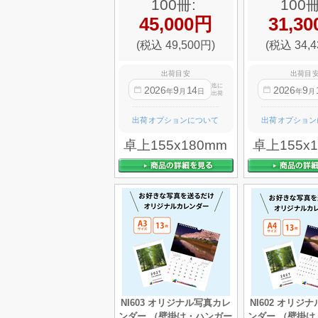
100冊:
100冊
45,000円
31,3
(税込 49,500円)
(税込 34,4
出荷目安
出荷目
迄に
2026
9
14
2026
9
年
月
日
年
月
出荷
出荷オプションについて
出荷オプション
卓上155x180mm
卓上155x
NI603 オリジナル写真カレ
NI602 オリジ
ンダー （壁掛け・ハンガー
ンダー （壁掛け