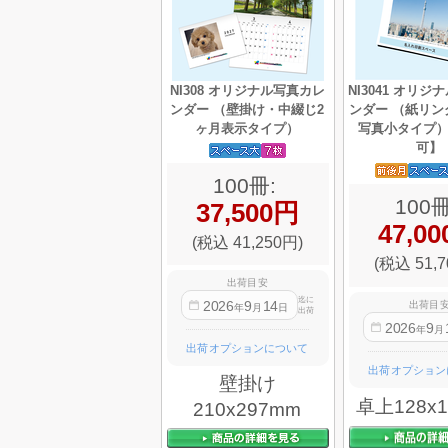
NI308 オリジナル写真カレ
NI3041 オリ
ンダー （壁掛け・中綴じ2
ンダー （紙リン
ヶ月表示タイプ）
写真小タイプ
可】
100冊:
100冊
37,500円
47,0
(税込 41,250円)
(税込 51,7
出荷目安
迄に
2026
9
14
出荷目
年
月
日
出荷
2026
9
年
月
出荷オプションについて
出荷オプション
壁掛け
卓上128x
210x297mm