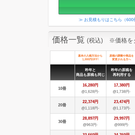
≫ お見積もりはこちら（60
価格一覧
(税込) ※価格
基本の入稿方法から
原稿の調整や商品を
1,000円OFF!
変更される方へ
昨年と
昨年の原稿を
商品も原稿も同じ
再利用する
16,280円
17,380円
10冊
@1,628円-
@1,738円-
22,374円
23,474円
20冊
@1,118円-
@1,173円-
28,897円
29,997円
30冊
@963円-
@999円-
33,660円
34,760円