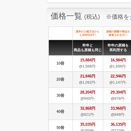
価格一覧
(税込) ※価格
基本の入稿方法から
原稿の調整や商品を
1,000円OFF!
変更される方へ
昨年と
昨年の原稿を
商品も原稿も同じ
再利用する
15,884円
16,984円
10冊
@1,588円-
@1,698円-
21,846円
22,946円
20冊
@1,092円-
@1,147円-
28,204円
29,304円
30冊
@940円-
@976円-
32,868円
33,968円
40冊
@821円-
@849円-
35,035円
36,135円
50冊
@700円-
@722円-