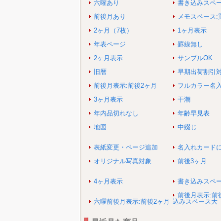
六曜あり
書き込みスペ
前後月あり
メモスペース:
2ヶ月（7枚）
1ヶ月表示
年表ページ
罫線無し
2ヶ月表示
サンプルOK
旧暦
早期出荷割引
前後月表示:前後2ヶ月
フルカラー名
3ヶ月表示
干潮
年内品切れなし
年齢早見表
地図
中綴じ
表紙変更・ページ追加
名入れカード
オリジナル写真対象
前後3ヶ月
4ヶ月表示
書き込みスペ
前後月表示:前
六曜前後月表示:前後2ヶ月
込みスペース大