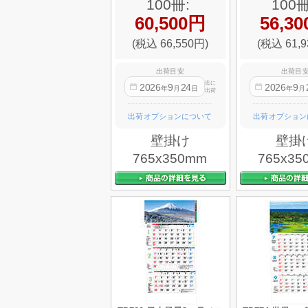
100冊:
100冊
60,500円
56,3
(税込 66,550円)
(税込 61,9
出荷目安
出荷目
迄に
2026
9
24
2026
9
年
月
日
年
月
出荷
出荷オプションについて
出荷オプション
壁掛け
壁掛
765x350mm
765x35