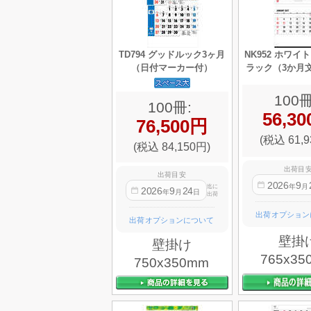
TD794 グッドルック3ヶ月
NK952 ホワイ
（日付マーカー付）
ラック（3か月
100冊
100冊:
56,3
76,500円
(税込 61,9
(税込 84,150円)
出荷目
出荷目安
2026
9
年
月
迄に
2026
9
24
年
月
日
出荷
出荷オプション
出荷オプションについて
壁掛
壁掛け
765x35
750x350mm