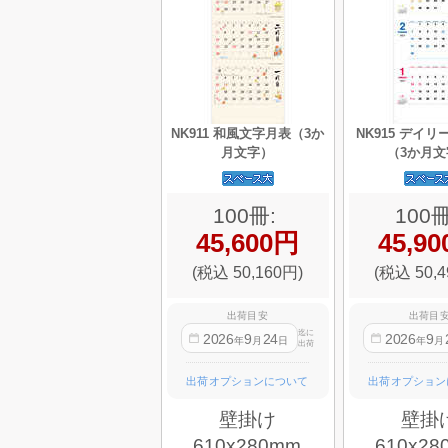
NK911 和風文字月表（3か
NK915 デイ
月文字）
（3か月文
100冊:
100冊
45,600円
45,9
(税込 50,160円)
(税込 50,4
出荷目安
出荷目
迄に
2026
9
24
2026
9
年
月
日
年
月
出荷
出荷オプションについて
出荷オプション
壁掛け
壁掛
610x280mm
610x28