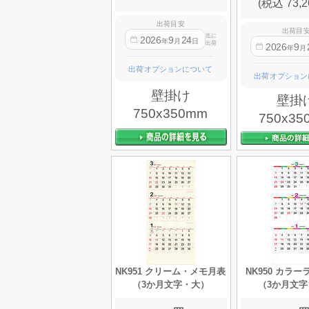
(税込 73,2
出荷目安
出荷目
迄に
2026
9
24
年
月
日
出荷
2026
9
年
月
出荷オプションについて
出荷オプション
壁掛け
壁掛
750x350mm
750x35
NK951 クリーム・メモ月表
NK950 カラ
（3か月文字・大）
（3か月文字