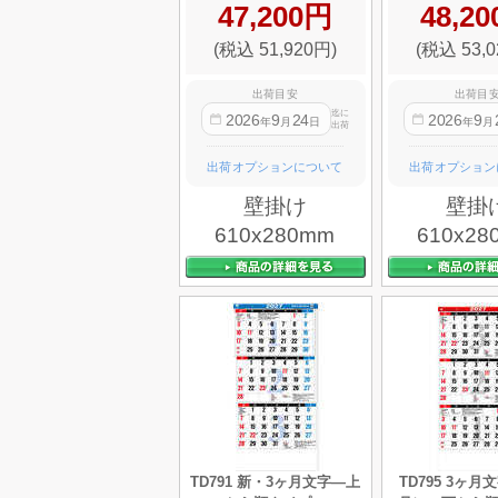
47,200円
48,2
(税込 51,920円)
(税込 53,0
出荷目安
出荷目
迄に
2026
9
24
2026
9
年
月
日
年
月
出荷
出荷オプションについて
出荷オプション
壁掛け
壁掛
610x280mm
610x28
TD791 新・3ヶ月文字—上
TD795 3ヶ月