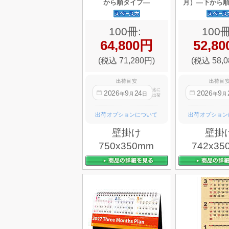
から順タイプ—
月）—下から
100冊:
100冊
64,800円
52,8
(税込 71,280円)
(税込 58,0
出荷目安
出荷目
迄に
2026
9
24
2026
9
年
月
日
年
月
出荷
出荷オプションについて
出荷オプション
壁掛け
壁掛
750x350mm
742x35