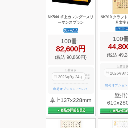
NK544 卓上カレンダースリ
NK910 クラフ
ーマンスプラン
月文字
100冊
100冊:
44,8
82,600円
(税込 49,2
(税込 90,860円)
出荷目
出荷目安
2026
9
年
月
迄に
2026
9
24
年
月
日
出荷
出荷オプション
出荷オプションについて
壁掛
卓上137x228mm
610x28