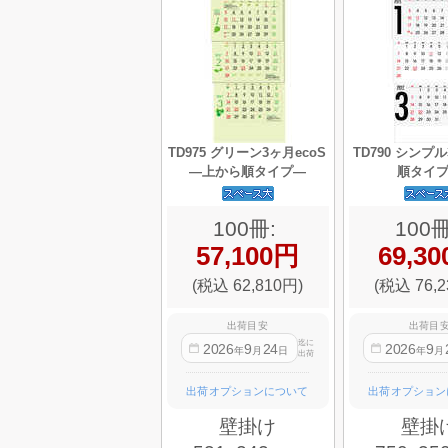
TD975 グリーン3ヶ月ecoS
TD790 シンプ
—上から順タイプ—
順タイ
100冊:
100冊
57,100円
69,3
(税込 62,810円)
(税込 76,2
出荷目安
出荷目
迄に
2026
9
24
2026
9
年
月
日
年
月
出荷
出荷オプションについて
出荷オプション
壁掛け
壁掛