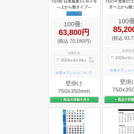
TD780 日本風景3ヶ月メモ
TD774 世界の
—上から順タイプ—
月〜上から順
100冊
100冊:
85,2
63,800円
(税込 93,7
(税込 70,180円)
出荷目
出荷目安
2026
9
年
月
迄に
2026
9
24
年
月
日
出荷
出荷オプション
出荷オプションについて
壁掛
壁掛け
750x35
750x350mm