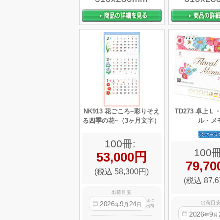
NK913 花ごころ~彩りそえ
TD273 卓上
る四季の花~（3ヶ月文字）
ル・メ
100冊:
100冊
53,000円
79,7
(税込 58,300円)
(税込 87,6
出荷目安
迄に
出荷目
2026
9
24
年
月
日
出荷
2026
9
年
月