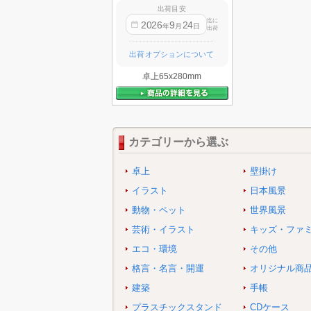
出荷目安
迄に
2026
9
24
年
月
日
出荷
出荷オプションについて
卓上65x280mm
カテゴリーから選ぶ
卓上
壁掛け
イラスト
日本風景
動物・ペット
世界風景
芸術・イラスト
キッズ・ファ
エコ・環境
その他
格言・名言・開運
オリジナル商
建築
手帳
プラスチックスタンド
CDケース