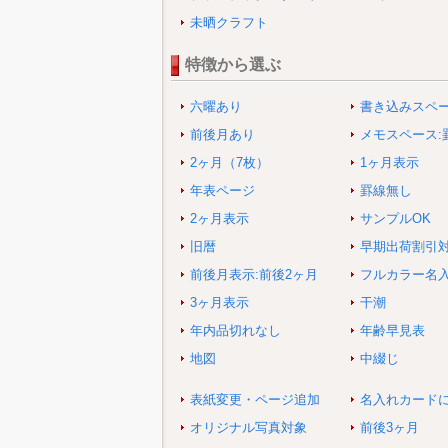
未晒クラフト
特徴から選ぶ
六曜あり
書き込みスペ
前後月あり
メモスペース:
2ヶ月（7枚）
1ヶ月表示
年表ページ
罫線無し
2ヶ月表示
サンプルOK
旧暦
早期出荷割引
前後月表示:前後2ヶ月
フルカラー名
3ヶ月表示
干潮
年内品切れなし
年齢早見表
地図
中綴じ
表紙変更・ページ追加
名入れカード
オリジナル写真対象
前後3ヶ月