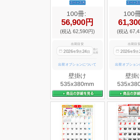
100冊:
100冊
56,900円
61,3
(税込 62,590円)
(税込 67,4
出荷目安
出荷目
迄に
2026
9
24
2026
9
年
月
日
年
月
出荷
出荷オプションについて
出荷オプション
壁掛け
壁掛
535x380mm
535x38