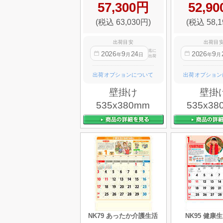
57,300円
52,9
(税込 63,030円)
(税込 58,1
出荷目安
出荷目
迄に
2026
9
24
2026
9
年
月
日
年
月
出荷
出荷オプションについて
出荷オプション
壁掛け
壁掛
535x380mm
535x38
NK79 あったか介護生活
NK95 健康