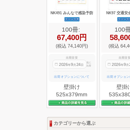
NK491 みんなで感染予防
NK97 交通
100冊:
100冊
67,400円
58,6
(税込 74,140円)
(税込 64,4
出荷目安
出荷目
迄に
2026
9
24
2026
9
年
月
日
年
月
出荷
出荷オプションについて
出荷オプション
壁掛け
壁掛
525x379mm
535x38
カテゴリーから選ぶ