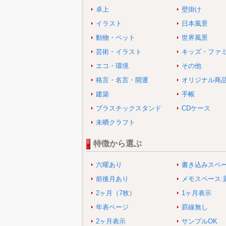
卓上
壁掛け
イラスト
日本風景
動物・ペット
世界風景
芸術・イラスト
キッズ・ファ
エコ・環境
その他
格言・名言・開運
オリジナル商
建築
手帳
プラスチックスタンド
CDケース
未晒クラフト
特徴から選ぶ
六曜あり
書き込みスペ
前後月あり
メモスペース:
2ヶ月（7枚）
1ヶ月表示
年表ページ
罫線無し
2ヶ月表示
サンプルOK