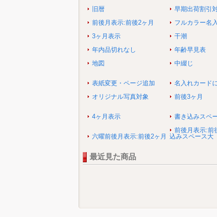
旧暦
早期出荷割引
前後月表示:前後2ヶ月
フルカラー名
3ヶ月表示
干潮
年内品切れなし
年齢早見表
地図
中綴じ
表紙変更・ページ追加
名入れカード
オリジナル写真対象
前後3ヶ月
4ヶ月表示
書き込みスペ
前後月表示:前
六曜前後月表示:前後2ヶ月
込みスペース大
最近見た商品