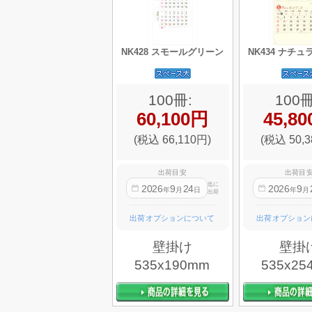
NK428 スモールグリーン
NK434 ナチ
100冊:
100冊
60,100円
45,8
(税込 66,110円)
(税込 50,3
出荷目安
出荷目
迄に
2026
9
24
2026
9
年
月
日
年
月
出荷
出荷オプションについて
出荷オプション
壁掛け
壁掛
535x190mm
535x25