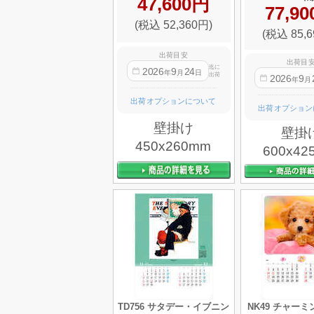
47,600円
77,9
(税込 52,360円)
(税込 85,6
出荷目安
出荷目
迄に
2026
9
24
年
月
日
出荷
2026
9
年
月
出荷オプションについて
出荷オプション
壁掛け
壁掛
450x260mm
600x42
TD756 サタデー・イブニン
NK49 チャー