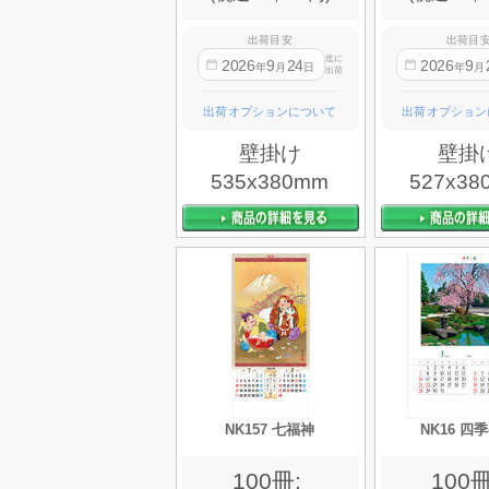
出荷目安
出荷目
迄に
2026
9
24
2026
9
年
月
日
年
月
出荷
出荷オプションについて
出荷オプション
壁掛け
壁掛
535x380mm
527x38
NK157 七福神
NK16 四
100冊:
100冊