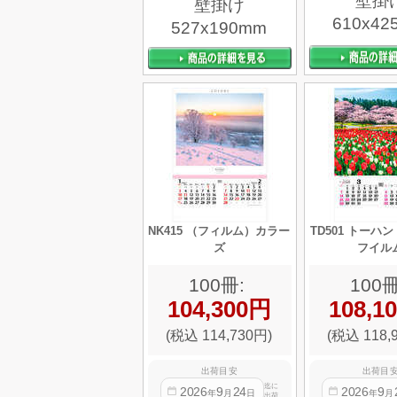
壁掛
壁掛け
610x42
527x190mm
NK415 （フィルム）カラー
TD501 トーハ
ズ
フイル
100冊:
100冊
104,300円
108,1
(税込 114,730円)
(税込 118,
出荷目安
出荷目
迄に
2026
9
24
2026
9
年
月
日
年
月
出荷