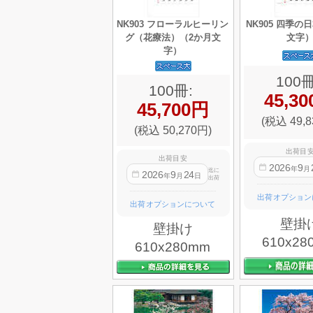
NK903 フローラルヒーリン
NK905 四季の
グ（花療法）（2か月文
文字
字）
100冊
100冊:
45,3
45,700円
(税込 49,8
(税込 50,270円)
出荷目
出荷目安
2026
9
年
月
迄に
2026
9
24
年
月
日
出荷
出荷オプション
出荷オプションについて
壁掛
壁掛け
610x28
610x280mm