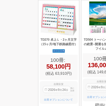
TD270 卓上Ｌ・2ヶ月文字
TD504 トーハ
（15ヶ月/地下鉄路線図付）
の絶景~開運を
フイル
100冊
100冊:
136,0
58,100円
(税込 149,
(税込 63,910円)
出荷目
出荷目安
2026
9
年
月
迄に
2026
9
24
年
月
日
出荷
出荷オプション
出荷オプションについて
壁掛