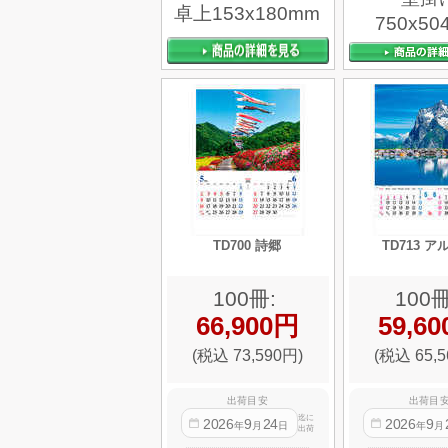
卓上153x180mm
750x50
TD700 詩郷
TD713 
100冊:
100冊
66,900円
59,6
(税込 73,590円)
(税込 65,5
出荷目安
出荷目
迄に
2026
9
24
2026
9
年
月
日
年
月
出荷