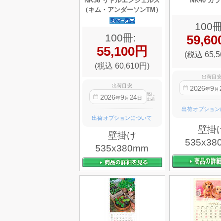
NK36 リトルエンジェルス
NK40 カ
（キム・アンダーソンTM）
100冊
100冊:
59,6
55,100円
(税込 65,5
(税込 60,610円)
出荷目
出荷目安
2026
9
年
月
迄に
2026
9
24
年
月
日
出荷
出荷オプション
出荷オプションについて
壁掛
壁掛け
535x38
535x380mm