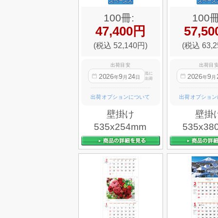
100冊:
100冊
47,400円
57,5
(税込 52,140円)
(税込 63,2
出荷目安
出荷目
迄に
2026
9
24
2026
9
年
月
日
年
月
出荷
出荷オプションについて
出荷オプション
壁掛け
壁掛
535x254mm
535x38