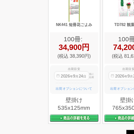
NK441 短冊花ごよみ
TD782 
100冊:
100冊
34,900円
74,2
(税込 38,390円)
(税込 81,6
出荷目安
出荷目
迄に
2026
9
24
2026
9
年
月
日
年
月
出荷
出荷オプションについて
出荷オプション
壁掛け
壁掛
535x125mm
765x35