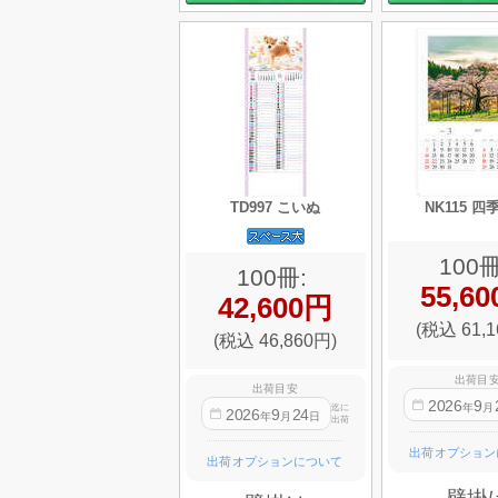
TD997 こいぬ
NK115 
100冊
100冊:
55,6
42,600円
(税込 61,1
(税込 46,860円)
出荷目
出荷目安
2026
9
年
月
迄に
2026
9
24
年
月
日
出荷
出荷オプション
出荷オプションについて