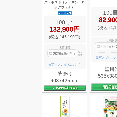
グ・ポスト（ノーマン・ロ
ックウェル）
100冊
82,9
100冊:
(税込 91,1
132,900円
(税込 146,190円)
出荷目
2026
9
年
月
出荷目安
迄に
2026
9
24
年
月
日
出荷
出荷オプション
出荷オプションについて
壁掛
壁掛け
535x38
608x425mm