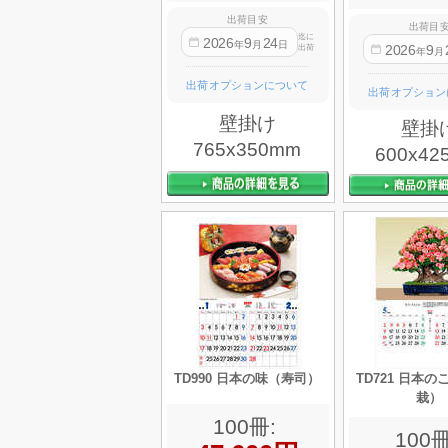
出荷目安
出荷目
迄に
2026
9
24
年
月
日
2026
9
出荷
年
月
出荷オプションについて
出荷オプション
壁掛け
壁掛
765x350mm
600x42
TD990 日本の味（寿司）
TD721 日本
栽）
100冊:
100冊