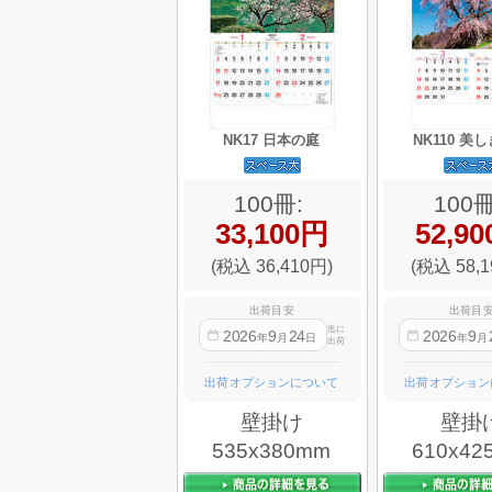
NK17 日本の庭
NK110 美
100冊:
100冊
33,100円
52,9
(税込 36,410円)
(税込 58,1
出荷目安
出荷目
迄に
2026
9
24
2026
9
年
月
日
年
月
出荷
出荷オプションについて
出荷オプション
壁掛け
壁掛
535x380mm
610x42