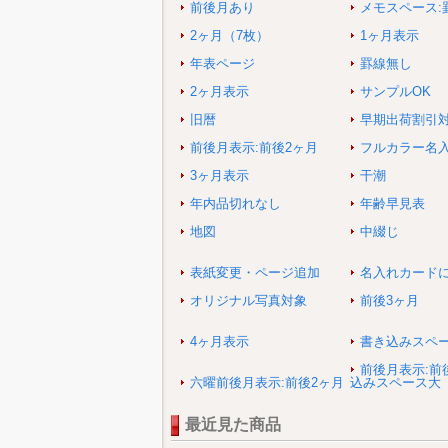
前後月あり
メモスペース:
2ヶ月（7枚）
1ヶ月表示
年表ページ
罫線無し
2ヶ月表示
サンプルOK
旧暦
早期出荷割引
前後月表示:前後2ヶ月
フルカラー名
3ヶ月表示
干潮
年内品切れなし
年齢早見表
地図
中綴じ
表紙変更・ページ追加
名入れカード
オリジナル写真対象
前後3ヶ月
4ヶ月表示
書き込みスペ
前後月表示:前
六曜前後月表示:前後2ヶ月
込みスペース大
最近見た商品