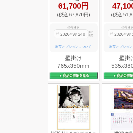
61,700円
47,1
(税込 67,870円)
(税込 51,8
出荷目安
出荷目
迄に
2026
9
24
2026
9
年
月
日
年
月
出荷
出荷オプションについて
出荷オプション
壁掛け
壁掛
765x350mm
535x38