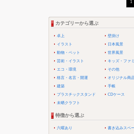
1
カテゴリーから選ぶ
卓上
壁掛け
イラスト
日本風景
動物・ペット
世界風景
芸術・イラスト
キッズ・ファ
エコ・環境
その他
格言・名言・開運
オリジナル商
建築
手帳
プラスチックスタンド
CDケース
未晒クラフト
特徴から選ぶ
六曜あり
書き込みスペ