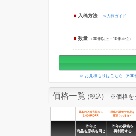
入稿方法
≫入稿ガイド
数量
（30冊以上・10冊単位）
≫ お見積もりはこちら（60
価格一覧
(税込) ※価格
基本の入稿方法から
原稿の調整や商品を
1,000円OFF!
変更される方へ
昨年と
昨年の原稿を
商品も原稿も同じ
再利用する