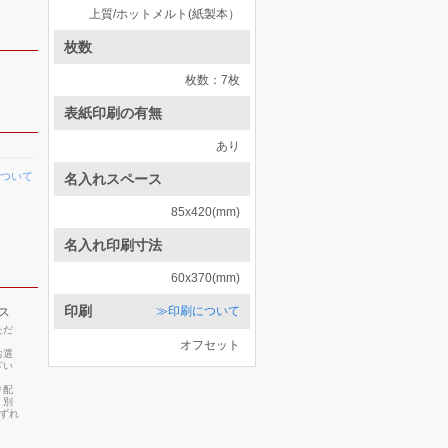
上質/ホットメルト(紙製本）
枚数
枚数：7枚
表紙印刷の有無
あり
ついて
名入れスペース
85x420(mm)
名入れ印刷寸法
60x370(mm)
印刷
≫印刷について
ス
ただ
オフセット
お選
ざい
り配
・別
いずれ