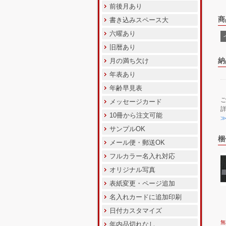
前後月あり
商
書き込みスペース大
六曜あり
旧暦あり
納
月の満ち欠け
年表あり
年齢早見表
メッセージカード
10冊から注文可能
サンプルOK
梱
メール便・郵送OK
フルカラー名入れ対応
オリジナル写真
表紙変更・ページ追加
名入れカードに追加印刷
日付カスタマイズ
無
年内品切れなし