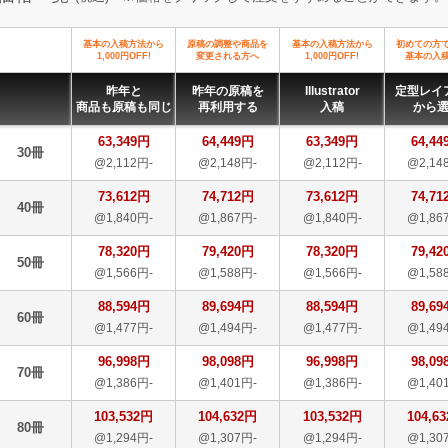
基本の入稿方法から
原稿の調整や商品を
基本の入稿方法から
初めての方
1,000円OFF!
変更される方へ
1,000円OFF!
基本の入
昨年と
昨年の原稿を
Illustrator
定型レイ
商品も原稿も同じ
再利用する
入稿
から
63,349円
64,449円
63,349円
64,44
30冊
@2,112円-
@2,148円-
@2,112円-
@2,14
73,612円
74,712円
73,612円
74,71
40冊
@1,840円-
@1,867円-
@1,840円-
@1,86
78,320円
79,420円
78,320円
79,42
50冊
@1,566円-
@1,588円-
@1,566円-
@1,58
88,594円
89,694円
88,594円
89,69
60冊
@1,477円-
@1,494円-
@1,477円-
@1,49
96,998円
98,098円
96,998円
98,09
70冊
@1,386円-
@1,401円-
@1,386円-
@1,40
103,532円
104,632円
103,532円
104,6
80冊
@1,294円-
@1,307円-
@1,294円-
@1,30