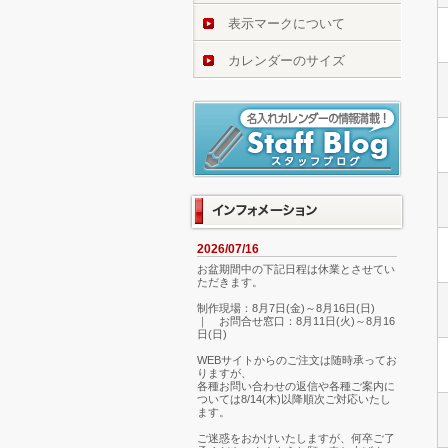
表示マークについて
カレンダーのサイズ
2026/07/16
お盆期間中の下記日程は休業とさせてい
ただきます。
制作現場：8月7日(金)～8月16日(日)
｜ お問合せ窓口：8月11日(火)～8月16
日(日)
WEBサイトからのご注文は随時承ってお
りますが、
各種お問い合わせの返信や各種ご案内に
ついては8/14(木)以降順次ご対応いたし
ます。
ご迷惑をおかけいたしますが、何卒ご了