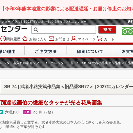
【令和8年熊本地震の影響による配送遅延・お届け停止のお知
送
年カレンダー イラスト | 2027年のおしゃれで激安な名入れカレンダー
閲覧履歴
お気に入り
お問合せ
マイページ
カート
レンダー名入れ印刷センター
カレンダー一覧
SB-74 武者小路実篤作品集＜旧品番
SB-74 | 武者小路実篤作品集＜旧品番SB77＞ | 2027年カレンダ
石踊達哉画伯の繊細なタッチが光る花鳥画集
六曜あり
2ヶ月（7枚）
化勲章も受賞した文学者、武者小路実篤の日本人の心に深くしみ入る書画集。
しい筆遣いと言葉が特徴です。