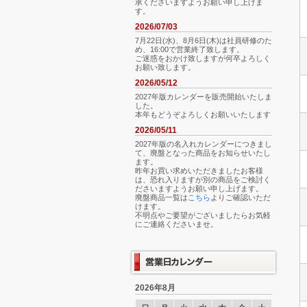
承くださいますようお願い申し上げま
す。
2026/07/03
7月22日(水)、8月6日(木)は社員研修のた
め、16:00で営業終了致します。
ご迷惑をおかけ致しますが何卒よろしく
お願い致します。
2026/05/12
2027年版カレンダーを販売開始いたしま
した。
本年もどうぞよろしくお願いいたします
2026/05/11
2027年版の名入れカレンダーにつきまし
て、廃盤となった商品をお知らせいたし
ます。
昨年お買い求めいただきましたお客様
は、恐れ入りますが別の商品をご検討く
ださいますようお願い申し上げます。
廃盤商品一覧は
こちら
よりご確認いただ
けます。
不明点やご要望がございましたらお気軽
にご連絡くださいませ。
2026年8月