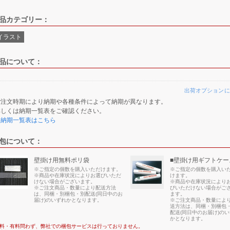
品カテゴリー：
イラスト
品について：
出荷オプションに
ご注文時期により納期や各種条件によって納期が異なります。
詳しくは納期一覧表をご確認ください。
≫納期一覧表はこちら
包について：
壁掛け用無料ポリ袋
■壁掛け用ギフトケー
※ご指定の個数を購入いただけます。
※ご指定の個数を購入い
※商品や在庫状況によりお選びいただ
けます。
けない場合がございます。
※商品や在庫状況により
※ご注文商品・数量により配送方法
びいただけない場合がご
は、同梱・別梱包・別配送(同日中のお
ます。
届け)のいずれかとなります。
※ご注文商品・数量によ
送方法は、同梱・別梱包
配送(同日中のお届け)の
かとなります。
料・有料問わず、弊社での梱包サービスは行っておりません。