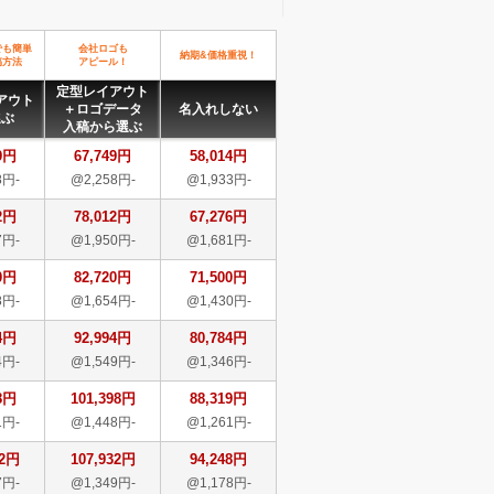
でも簡単
会社ロゴも
納期&価格重視！
稿方法
アピール！
定型レイアウト
アウト
＋ロゴデータ
名入れしない
選ぶ
入稿から選ぶ
9円
67,749円
58,014円
8円-
@2,258円-
@1,933円-
2円
78,012円
67,276円
7円-
@1,950円-
@1,681円-
0円
82,720円
71,500円
8円-
@1,654円-
@1,430円-
4円
92,994円
80,784円
4円-
@1,549円-
@1,346円-
8円
101,398円
88,319円
1円-
@1,448円-
@1,261円-
32円
107,932円
94,248円
7円-
@1,349円-
@1,178円-