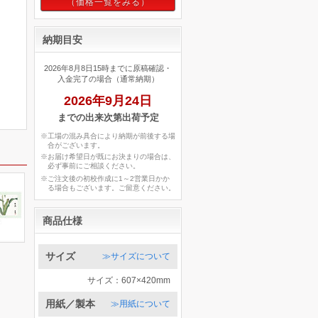
納期目安
2026年8月8日15時までに原稿確認・
入金完了の場合（通常納期）
2026年9月24日
までの出来次第出荷予定
※工場の混み具合により納期が前後する場
合がございます。
※お届け希望日が既にお決まりの場合は、
必ず事前にご相談ください。
※ご注文後の初校作成に1～2営業日かか
る場合もございます。ご留意ください。
商品仕様
サイズ
≫サイズについて
サイズ：607×420mm
用紙／製本
≫用紙について