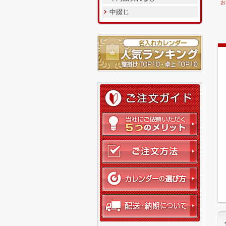
お
中綴じ