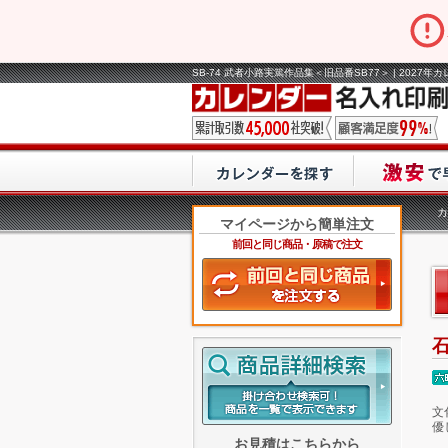
SB-74 武者小路実篤作品集＜旧品番SB77＞ | 2027
カ
マイページから簡単注文
前回と同じ商品・原稿で注文
文
優
お見積はこちらから