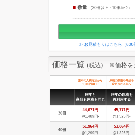
数量
（30冊以上・10冊単位）
≫ お見積もりはこちら（60
価格一覧
(税込) ※価格
基本の入稿方法から
原稿の調整や商品を
1,000円OFF!
変更される方へ
昨年と
昨年の原稿を
商品も原稿も同じ
再利用する
44,671円
45,771円
30冊
@1,489円-
@1,525円-
51,964円
53,064円
40冊
@1,299円-
@1,326円-