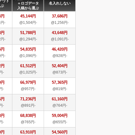
アウト
＋ロゴデータ
名入れしない
選ぶ
入稿から選ぶ
4円
45,144円
37,686円
4円-
@1,504円-
@1,256円-
8円
51,788円
43,648円
2円-
@1,294円-
@1,091円-
5円
54,835円
46,420円
0円-
@1,096円-
@928円-
2円
61,512円
52,404円
円-
@1,025円-
@873円-
9円
66,979円
57,365円
円-
@957円-
@819円-
6円
71,236円
61,160円
円-
@891円-
@764円-
8円
68,838円
59,004円
円-
@765円-
@655円-
0円
63,910円
54,560円