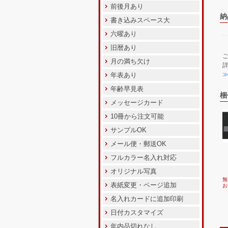
前後月あり
納
書き込みスペース大
六曜あり
旧暦あり
月の満ち欠け
年表あり
年齢早見表
梱
メッセージカード
10冊から注文可能
サンプルOK
メール便・郵送OK
フルカラー名入れ対応
オリジナル写真
無
表紙変更・ページ追加
お
名入れカードに追加印刷
日付カスタマイズ
年内品切れなし