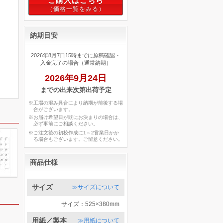
ご購入はこちら
納期目安
2026年8月7日15時までに原稿確認・
入金完了の場合（通常納期）
2026年9月24日
までの出来次第出荷予定
※工場の混み具合により納期が前後する場
合がございます。
※お届け希望日が既にお決まりの場合は、
必ず事前にご相談ください。
※ご注文後の初校作成に1～2営業日かか
る場合もございます。ご留意ください。
商品仕様
サイズ
≫サイズについて
サイズ：525×380mm
用紙／製本
≫用紙について