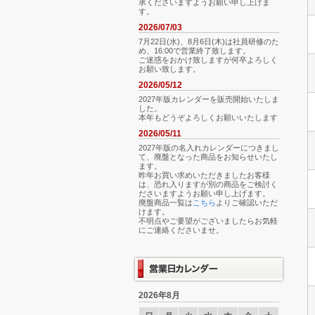
承くださいますようお願い申し上げま
す。
2026/07/03
7月22日(水)、8月6日(木)は社員研修のた
め、16:00で営業終了致します。
ご迷惑をおかけ致しますが何卒よろしく
お願い致します。
2026/05/12
2027年版カレンダーを販売開始いたしま
した。
本年もどうぞよろしくお願いいたします
2026/05/11
2027年版の名入れカレンダーにつきまし
て、廃盤となった商品をお知らせいたし
ます。
昨年お買い求めいただきましたお客様
は、恐れ入りますが別の商品をご検討く
ださいますようお願い申し上げます。
廃盤商品一覧は
こちら
よりご確認いただ
けます。
不明点やご要望がございましたらお気軽
にご連絡くださいませ。
2026年8月