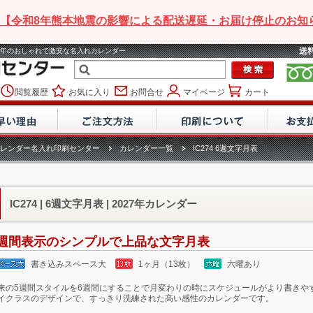
【令和8年熊本地震の影響による配送遅延・お届け停止のお知
送
 2027年のおしゃれで激安な名入れカレンダー
閲覧履歴
お気に入り
お問合せ
マイページ
カート
レンダー名入れ印刷センター
カレンダー一覧
IC274 6週文字月表
IC274 | 6週文字月表 | 2027年カレンダー
6週間表示のシンプルで上品な文字月表
書き込みスペース大
1ヶ月（13枚）
六曜あり
来の5週間スタイルを6週間にすることで月変わりの時にスケジュールがより書きや
イクラスのデザインで、すっきり洗練された高い感性のカレンダーです。