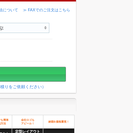
法について
≫ FAXでのご注文はこちら
見積りをご依頼ください）
でも簡単
会社ロゴも
納期&価格重視！
稿方法
アピール！
定型レイアウト