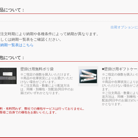
品について：
出荷オプションに
ご注文時期により納期や各種条件によって納期が異なります。
詳しくは納期一覧表をご確認ください。
≫納期一覧表はこちら
包について：
壁掛け用無料ポリ袋
■壁掛け用ギフトケー
※ご指定の個数を購入いただけます。
※ご指定の個数を購入い
※商品や在庫状況によりお選びいただ
けます。
けない場合がございます。
※商品や在庫状況により
※ご注文商品・数量により配送方法
びいただけない場合がご
は、同梱・別梱包・別配送(同日中のお
ます。
届け)のいずれかとなります。
※ご注文商品・数量によ
送方法は、同梱・別梱包
配送(同日中のお届け)の
かとなります。
料・有料問わず、弊社での梱包サービスは行っておりません。
客様ご自身での梱包をお願いいたします。