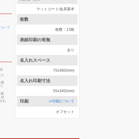
マットコート/金具製本
枚数
ついて
枚数：13枚
表紙印刷の有無
あり
名入れスペース
ス
75x380(mm)
ただ
名入れ印刷寸法
お選
ざい
55x340(mm)
り配
・別
印刷
≫印刷について
いずれ
オフセット