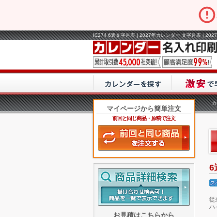
IC274 6週文字月表 | 2027年カレンダー 文字月表 |
カ
マイページから簡単注文
前回と同じ商品・原稿で注文
従
ハ
お見積はこちらから