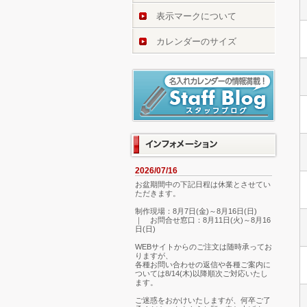
表示マークについて
カレンダーのサイズ
2026/07/16
お盆期間中の下記日程は休業とさせてい
ただきます。
制作現場：8月7日(金)～8月16日(日)
｜ お問合せ窓口：8月11日(火)～8月16
日(日)
WEBサイトからのご注文は随時承ってお
りますが、
各種お問い合わせの返信や各種ご案内に
ついては8/14(木)以降順次ご対応いたし
ます。
ご迷惑をおかけいたしますが、何卒ご了