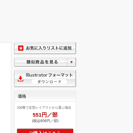
価格
100冊で定型レイアウトから選ぶ場合
551円／部
(税込606円／部)