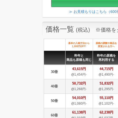
≫ お見積もりはこちら（60
価格一覧
(税込) ※価格
基本の入稿方法から
原稿の調整や商品を
1,000円OFF!
変更される方へ
昨年と
昨年の原稿を
商品も原稿も同じ
再利用する
43,615円
44,715円
30冊
@1,454円-
@1,490円-
50,732円
51,832円
40冊
@1,268円-
@1,295円-
54,010円
55,110円
50冊
@1,080円-
@1,102円-
61,138円
62,238円
60冊
@1,019円-
@1,037円-