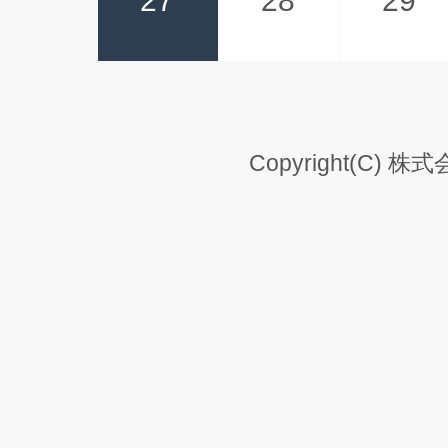
27
28
29
Copyright(C) 株式