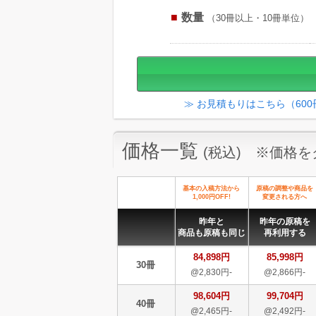
数量
（30冊以上・10冊単位）
≫ お見積もりはこちら（60
価格一覧
(税込) ※価格
基本の入稿方法から
原稿の調整や商品を
1,000円OFF!
変更される方へ
昨年と
昨年の原稿を
商品も原稿も同じ
再利用する
84,898円
85,998円
30冊
@2,830円-
@2,866円-
98,604円
99,704円
40冊
@2,465円-
@2,492円-