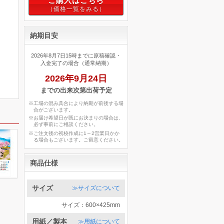
ご購入はこちら
納期目安
2026年8月7日15時までに原稿確認・
入金完了の場合（通常納期）
2026年9月24日
までの出来次第出荷予定
※工場の混み具合により納期が前後する場
合がございます。
※お届け希望日が既にお決まりの場合は、
必ず事前にご相談ください。
※ご注文後の初校作成に1～2営業日かか
る場合もございます。ご留意ください。
商品仕様
サイズ
≫サイズについて
サイズ：600×425mm
用紙／製本
≫用紙について