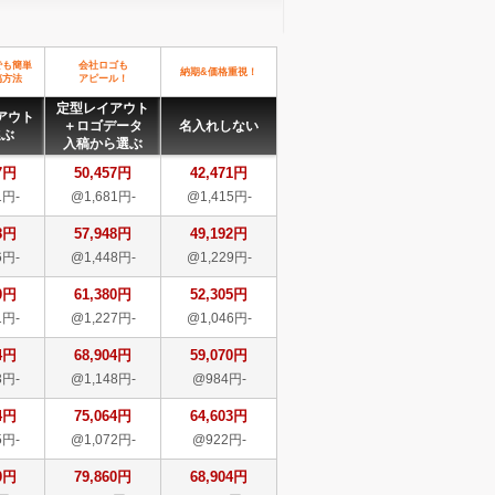
でも簡単
会社ロゴも
納期&価格重視！
稿方法
アピール！
定型レイアウト
アウト
＋ロゴデータ
名入れしない
選ぶ
入稿から選ぶ
7円
50,457円
42,471円
1円-
@1,681円-
@1,415円-
8円
57,948円
49,192円
6円-
@1,448円-
@1,229円-
0円
61,380円
52,305円
1円-
@1,227円-
@1,046円-
4円
68,904円
59,070円
3円-
@1,148円-
@984円-
4円
75,064円
64,603円
5円-
@1,072円-
@922円-
0円
79,860円
68,904円