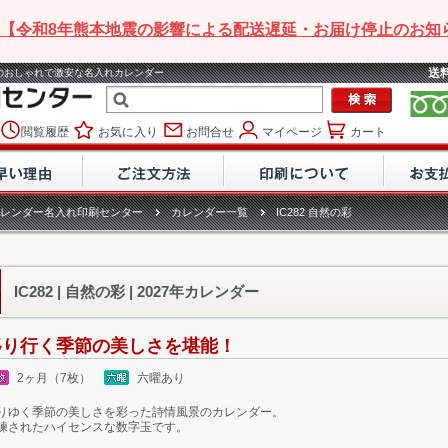
【令和8年熊本地震の影響による配送遅延・お届け停止のお知
送
027年のおしゃれで激安な名入れカレンダー
閲覧履歴
お気に入り
お問合せ
マイページ
カート
レンダー名入れ印刷センター
カレンダー一覧
IC282 自然の彩
IC282 | 自然の彩 | 2027年カレンダー
移り行く季節の美しさを堪能！
2ヶ月（7枚）
六曜あり
りゆく季節の美しさを彩った詩情風景のカレンダー。
練されたハイセンスな数字玉です。