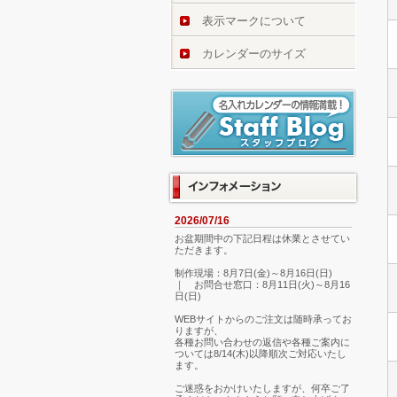
表示マークについて
カレンダーのサイズ
2026/07/16
お盆期間中の下記日程は休業とさせてい
ただきます。
制作現場：8月7日(金)～8月16日(日)
｜ お問合せ窓口：8月11日(火)～8月16
日(日)
WEBサイトからのご注文は随時承ってお
りますが、
各種お問い合わせの返信や各種ご案内に
ついては8/14(木)以降順次ご対応いたし
ます。
ご迷惑をおかけいたしますが、何卒ご了