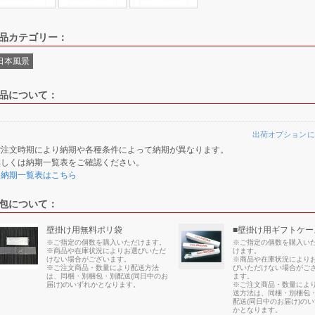
品カテゴリー：
日本風景
品について：
出荷オプションに
ご注文時期により納期や各種条件によって納期が異なります。
詳しくは納期一覧表をご確認ください。
≫納期一覧表はこちら
包について：
壁掛け用無料ポリ袋
■壁掛け用ギフトケー
※ご指定の個数を購入いただけます。
※ご指定の個数を購入い
※商品や在庫状況によりお選びいただ
けます。
けない場合がございます。
※商品や在庫状況により
※ご注文商品・数量により配送方法
びいただけない場合がご
は、同梱・別梱包・別配送(同日中のお
ます。
届け)のいずれかとなります。
※ご注文商品・数量によ
送方法は、同梱・別梱包
配送(同日中のお届け)の
かとなります。