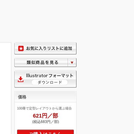
価格
100冊で定型レイアウトから選ぶ場合
621円／部
(税込683円／部)