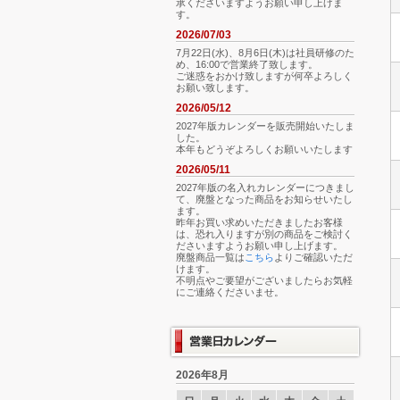
承くださいますようお願い申し上げま
す。
2026/07/03
7月22日(水)、8月6日(木)は社員研修のた
め、16:00で営業終了致します。
ご迷惑をおかけ致しますが何卒よろしく
お願い致します。
2026/05/12
2027年版カレンダーを販売開始いたしま
した。
本年もどうぞよろしくお願いいたします
2026/05/11
2027年版の名入れカレンダーにつきまし
て、廃盤となった商品をお知らせいたし
ます。
昨年お買い求めいただきましたお客様
は、恐れ入りますが別の商品をご検討く
ださいますようお願い申し上げます。
廃盤商品一覧は
こちら
よりご確認いただ
けます。
不明点やご要望がございましたらお気軽
にご連絡くださいませ。
2026年8月