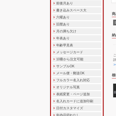
前後月あり
書き込みスペース大
商
六曜あり
旧暦あり
月の満ち欠け
納
年表あり
年齢早見表
メッセージカード
10冊から注文可能
サンプルOK
メール便・郵送OK
梱
フルカラー名入れ対応
オリジナル写真
表紙変更・ページ追加
名入れカードに追加印刷
日付カスタマイズ
年内品切れなし