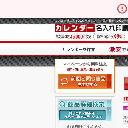
IC282 自然の彩 | 2027年カレンダー 日本風景 | 2
カ
マイページから簡単注文
前回と同じ商品・原稿で注文
移
洗
お見積はこちらから