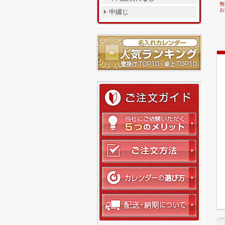
無
お
中綴じ