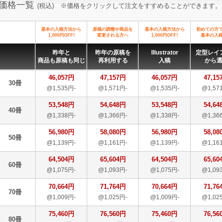
価格一覧
(税込) ※価格をクリックして注文をすすめることができます。
基本の入稿方法から
原稿の調整や商品を
基本の入稿方法から
初めての方
1,000円OFF!
変更される方へ
1,000円OFF!
基本の入
昨年と
昨年の原稿を
Illustrator
定型レイ
商品も原稿も同じ
再利用する
入稿
から
46,057円
47,157円
46,057円
47,15
30冊
@1,535円-
@1,571円-
@1,535円-
@1,57
53,548円
54,648円
53,548円
54,64
40冊
@1,338円-
@1,366円-
@1,338円-
@1,36
56,980円
58,080円
56,980円
58,08
50冊
@1,139円-
@1,161円-
@1,139円-
@1,16
64,504円
65,604円
64,504円
65,60
60冊
@1,075円-
@1,093円-
@1,075円-
@1,09
70,664円
71,764円
70,664円
71,76
70冊
@1,009円-
@1,025円-
@1,009円-
@1,02
75,460円
76,560円
75,460円
76,56
80冊