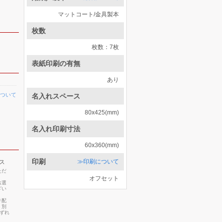
マットコート/金具製本
枚数
枚数：7枚
表紙印刷の有無
あり
ついて
名入れスペース
80x425(mm)
名入れ印刷寸法
60x360(mm)
印刷
≫印刷について
ス
ただ
オフセット
お選
ざい
り配
・別
いずれ