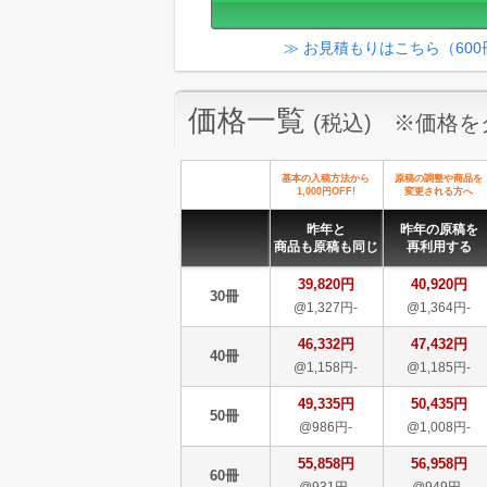
≫ お見積もりはこちら（60
価格一覧
(税込) ※価格
基本の入稿方法から
原稿の調整や商品を
1,000円OFF!
変更される方へ
昨年と
昨年の原稿を
商品も原稿も同じ
再利用する
39,820円
40,920円
30冊
@1,327円-
@1,364円-
46,332円
47,432円
40冊
@1,158円-
@1,185円-
49,335円
50,435円
50冊
@986円-
@1,008円-
55,858円
56,958円
60冊
@931円-
@949円-