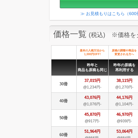
≫ お見積もりはこちら（60
価格一覧
(税込) ※価格
基本の入稿方法から
原稿の調整や商品を
1,000円OFF!
変更される方へ
昨年と
昨年の原稿を
商品も原稿も同じ
再利用する
37,015円
38,115円
30冊
@1,234円-
@1,270円-
43,076円
44,176円
40冊
@1,076円-
@1,104円-
45,870円
46,970円
50冊
@917円-
@939円-
51,964円
53,064円
60冊
@866円-
@884円-