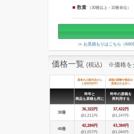
数量
（30冊以上・10冊単位）
≫ お見積もりはこちら（60
価格一覧
(税込) ※価格
基本の入稿方法から
原稿の調整や商品を
1,000円OFF!
変更される方へ
昨年と
昨年の原稿を
商品も原稿も同じ
再利用する
36,322円
37,422円
30冊
@1,211円-
@1,247円-
42,284円
43,384円
40冊
@1,057円-
@1,084円-