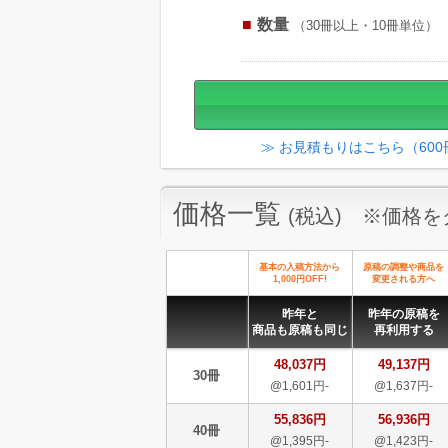
数量
（30冊以上・10冊単位）
≫ お見積もりはこちら（60
価格一覧
(税込) ※価格
基本の入稿方法から
原稿の調整や商品を
1,000円OFF!
変更される方へ
昨年と
昨年の原稿を
商品も原稿も同じ
再利用する
48,037円
49,137円
30冊
@1,601円-
@1,637円-
55,836円
56,936円
40冊
@1,395円-
@1,423円-