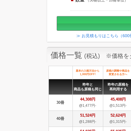
（30冊以上・10冊単位）
≫ お見積もりはこちら（60
価格一覧
(税込) ※価格
基本の入稿方法から
原稿の調整や商品を
1,000円OFF!
変更される方へ
昨年と
昨年の原稿を
商品も原稿も同じ
再利用する
44,308円
45,408円
30冊
@1,477円-
@1,513円-
51,524円
52,624円
40冊
@1,288円-
@1,315円-