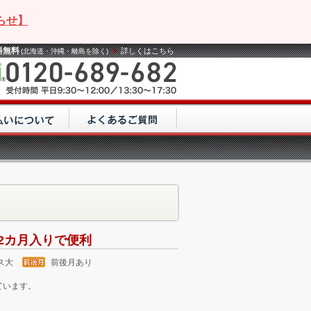
らせ】
料無料
詳しくはこちら
(北海道・沖縄・離島を除く)
2カ月入りで便利
ス大
前後月あり
ています。