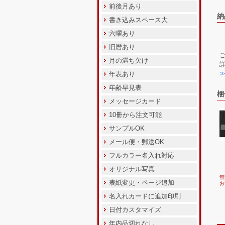
前後月あり
納
書き込みスペース大
六曜あり
旧暦あり
月の満ち欠け
年表あり
年齢早見表
梱
メッセージカード
10冊から注文可能
サンプルOK
メール便・郵送OK
フルカラー名入れ対応
オリジナル写真
無
表紙変更・ページ追加
お
名入れカードに追加印刷
日付カスタマイズ
年内品切れなし