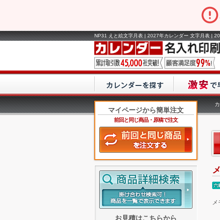
NP31 えと絵文字月表 | 2027年カレンダー 文字月表 
カ
マイページから簡単注文
前回と同じ商品・原稿で注文
メ
お見積はこちらから