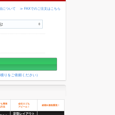
法について
≫ FAXでのご注文はこちら
見積りをご依頼ください）
でも簡単
会社ロゴも
納期&価格重視！
稿方法
アピール！
定型レイアウト