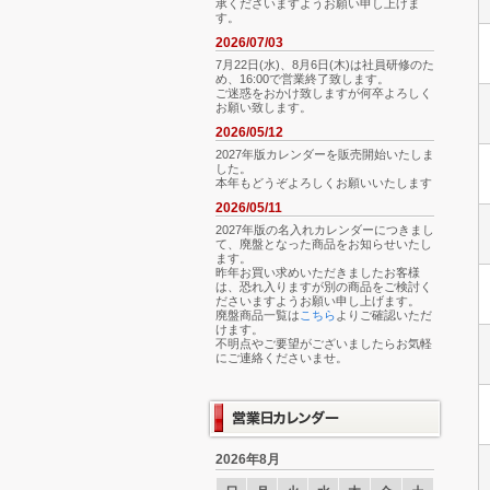
承くださいますようお願い申し上げま
す。
2026/07/03
7月22日(水)、8月6日(木)は社員研修のた
め、16:00で営業終了致します。
ご迷惑をおかけ致しますが何卒よろしく
お願い致します。
2026/05/12
2027年版カレンダーを販売開始いたしま
した。
本年もどうぞよろしくお願いいたします
2026/05/11
2027年版の名入れカレンダーにつきまし
て、廃盤となった商品をお知らせいたし
ます。
昨年お買い求めいただきましたお客様
は、恐れ入りますが別の商品をご検討く
ださいますようお願い申し上げます。
廃盤商品一覧は
こちら
よりご確認いただ
けます。
不明点やご要望がございましたらお気軽
にご連絡くださいませ。
2026年8月