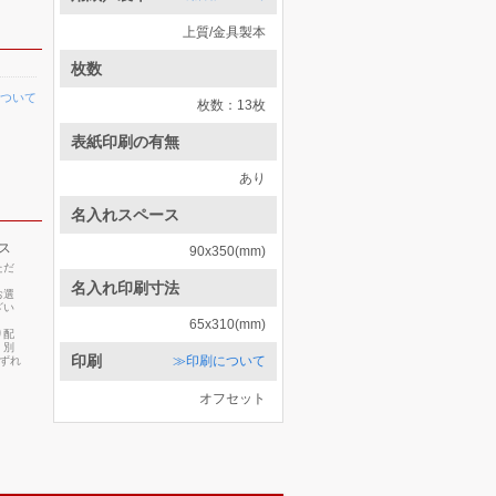
上質/金具製本
枚数
ついて
枚数：13枚
表紙印刷の有無
あり
名入れスペース
ス
90x350(mm)
ただ
名入れ印刷寸法
お選
ざい
65x310(mm)
り配
・別
印刷
≫印刷について
いずれ
オフセット