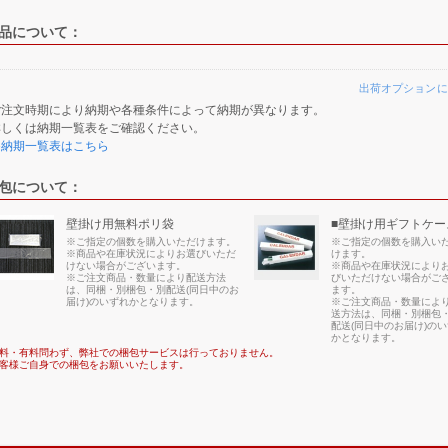
品について：
出荷オプションに
ご注文時期により納期や各種条件によって納期が異なります。
詳しくは納期一覧表をご確認ください。
≫納期一覧表はこちら
包について：
壁掛け用無料ポリ袋
■壁掛け用ギフトケー
※ご指定の個数を購入いただけます。
※ご指定の個数を購入い
※商品や在庫状況によりお選びいただ
けます。
けない場合がございます。
※商品や在庫状況により
※ご注文商品・数量により配送方法
びいただけない場合がご
は、同梱・別梱包・別配送(同日中のお
ます。
届け)のいずれかとなります。
※ご注文商品・数量によ
送方法は、同梱・別梱包
配送(同日中のお届け)の
かとなります。
料・有料問わず、弊社での梱包サービスは行っておりません。
客様ご自身での梱包をお願いいたします。