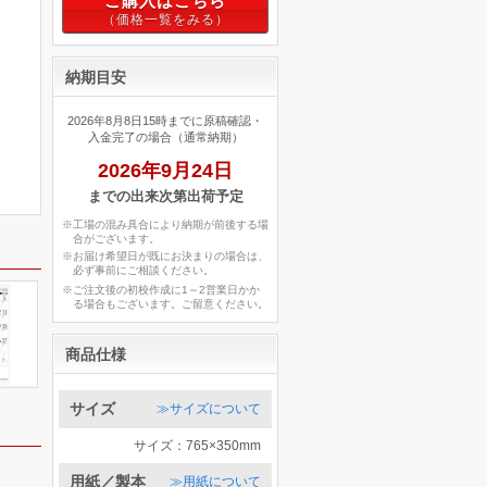
ご購入はこちら
納期目安
2026年8月8日15時までに原稿確認・
入金完了の場合（通常納期）
2026年9月24日
までの出来次第出荷予定
※工場の混み具合により納期が前後する場
合がございます。
※お届け希望日が既にお決まりの場合は、
必ず事前にご相談ください。
※ご注文後の初校作成に1～2営業日かか
る場合もございます。ご留意ください。
商品仕様
サイズ
≫サイズについて
サイズ：765×350mm
用紙／製本
≫用紙について