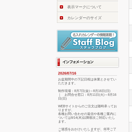
表示マークについて
カレンダーのサイズ
2026/07/16
お盆期間中の下記日程は休業とさせてい
ただきます。
制作現場：8月7日(金)～8月16日(日)
｜ お問合せ窓口：8月11日(火)～8月16
日(日)
WEBサイトからのご注文は随時承ってお
りますが、
各種お問い合わせの返信や各種ご案内に
ついては8/14(木)以降順次ご対応いたし
ます。
ご迷惑をおかけいたしますが、何卒ご了