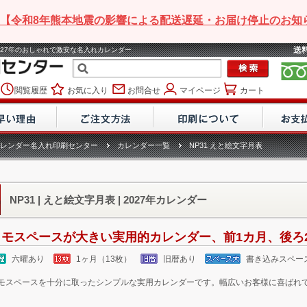
【令和8年熊本地震の影響による配送遅延・お届け停止のお知
送
| 2027年のおしゃれで激安な名入れカレンダー
閲覧履歴
お気に入り
お問合せ
マイページ
カート
レンダー名入れ印刷センター
カレンダー一覧
NP31 えと絵文字月表
NP31 | えと絵文字月表 | 2027年カレンダー
メモスペースが大きい実用的カレンダー、前1カ月、後ろ
六曜あり
1ヶ月（13枚）
旧暦あり
書き込みスペー
モスペースを十分に取ったシンプルな実用カレンダーです。幅広いお客様に喜ばれ