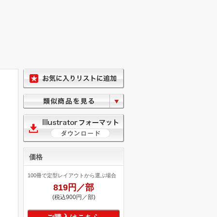
価格
100冊で定型レイアウトから選ぶ場合
819円／部
(税込900円／部)